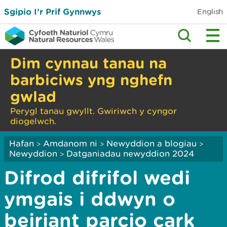
Sgipio I’r Prif Gynnwys
English
Dim cynnau tanau na
barbiciws yng nghefn
gwlad
Perygl tanau gwyllt. Gwiriwch y cyngor
diogelwch.
Hafan
Amdanom ni
Newyddion a blogiau
>
>
>
Newyddion
Datganiadau newyddion 2024
>
Difrod difrifol wedi
ymgais i ddwyn o
beiriant parcio cark