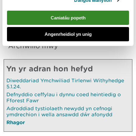
Dangos Manylion
helpu'r ymchwiliad.
Mae CNC yn annog unrhyw un sydd â gwybodaeth
Caniatáu popeth
am y drosedd i'w rhannu gyda'r heddlu ar unwaith.
Angenrheidiol yn unig
Archwilio mwy
Yn yr adran hon hefyd
Diweddariad Ymchwiliad Tirlenwi Withyhedge
5.1.24.
Defnyddio ceffylau i dynnu coed heintiedig o
Fforest Fawr
Adroddiad tystiolaeth newydd yn cefnogi
ymdrechion i wella ansawdd dŵr afonydd
Rhagor