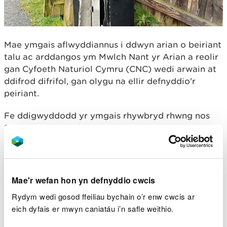
Mae ymgais aflwyddiannus i ddwyn arian o beiriant
talu ac arddangos ym Mwlch Nant yr Arian a reolir
gan Cyfoeth Naturiol Cymru (CNC) wedi arwain at
ddifrod difrifol, gan olygu na ellir defnyddio'r
peiriant.
Fe ddigwyddodd yr ymgais rhywbryd rhwng nos
Sul ac yn gynnar fore Llun (17-18 Mawrth).
Ceisiodd y fandal neu'r fandaliaid rwygo ochr y
peiriant ar agor, o bosibl i ddwyn unrhyw arian y tu
mewn.
Mae'r wefan hon yn defnyddio cwcis
Rydym wedi gosod ffeiliau bychain o’r enw cwcis ar
Dywedodd Sarah Parry, Swyddog Canolfan
eich dyfais er mwyn caniatáu i’n safle weithio.
Ymwelwyr CNC ym Mwlch Nant yr Arian;