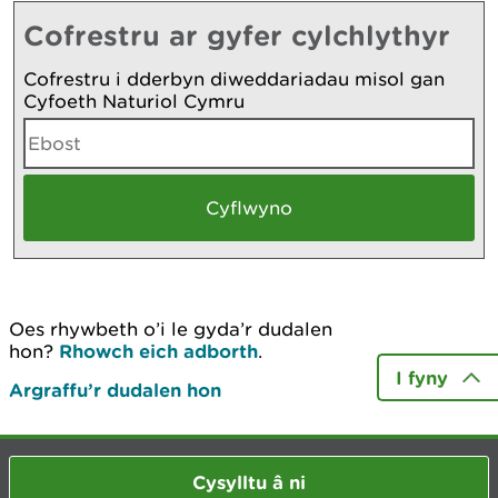
Cofrestru ar gyfer cylchlythyr
Cofrestru i dderbyn diweddariadau misol gan
Cyfoeth Naturiol Cymru
Oes rhywbeth o’i le gyda’r dudalen
hon?
Rhowch eich adborth
.
I fyny
Argraffu’r dudalen hon
Cysylltu â ni