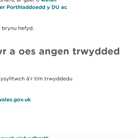
fer Porthladdoedd y DU ac
w brynu hefyd.
ŵr a oes angen trwydded
ysylltwch â’r tîm trwyddedu
wales.gov.uk