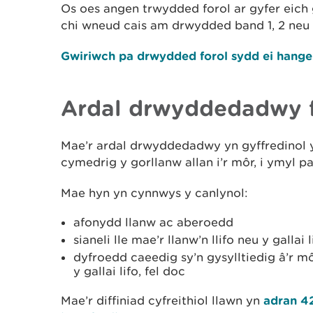
Os oes angen trwydded forol ar gyfer eich
chi wneud cais am drwydded band 1, 2 neu 
Gwiriwch pa drwydded forol sydd ei hange
Ardal drwyddedadwy 
Mae’r ardal drwyddedadwy yn gyffredinol 
cymedrig y gorllanw allan i’r môr, i ymyl p
Mae hyn yn cynnwys y canlynol:
afonydd llanw ac aberoedd
sianeli lle mae’r llanw’n llifo neu y gallai l
dyfroedd caeedig sy’n gysylltiedig â’r mô
y gallai lifo, fel doc
Mae’r diffiniad cyfreithiol llawn yn
adran 4