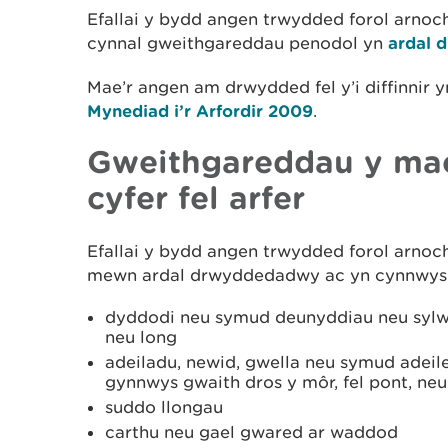
Efallai y bydd angen trwydded forol arnoc
cynnal gweithgareddau penodol yn
ardal 
Mae’r angen am drwydded fel y’i diffinnir 
Mynediad i’r Arfordir 2009
.
Gweithgareddau y mae
cyfer fel arfer
Efallai y bydd angen trwydded forol arnoc
mewn ardal drwyddedadwy ac yn cynnwys 
dyddodi neu symud deunyddiau neu syl
neu long
adeiladu, newid, gwella neu symud adeile
gynnwys gwaith dros y môr, fel pont, neu
suddo llongau
carthu neu gael gwared ar waddod