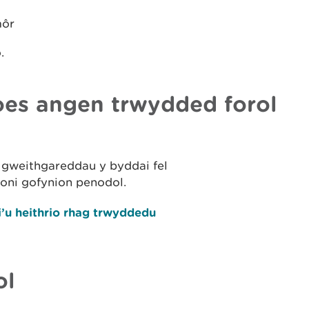
môr
.
es angen trwydded forol
i gweithgareddau y byddai fel
loni gofynion penodol.
u heithrio rhag trwyddedu
ol