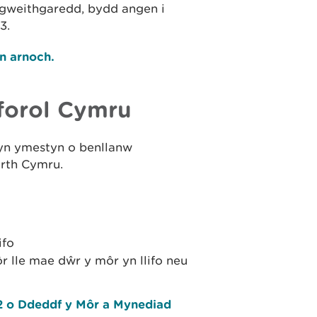
 gweithgaredd, bydd angen i
3.
n arnoch.
forol Cymru
yn ymestyn o benllanw
arth Cymru.
ifo
r lle mae dŵr y môr yn llifo neu
2 o Ddeddf y Môr a Mynediad