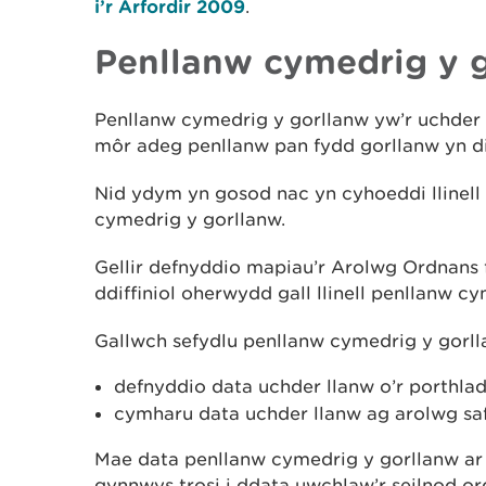
i’r Arfordir 2009
.
Penllanw cymedrig y 
Penllanw cymedrig y gorllanw yw’r uchder 
môr adeg penllanw pan fydd gorllanw yn 
Nid ydym yn gosod nac yn cyhoeddi llinell
cymedrig y gorllanw.
Gellir defnyddio mapiau’r Arolwg Ordnans f
ddiffiniol oherwydd gall llinell penllanw c
Gallwch sefydlu penllanw cymedrig y gorl
defnyddio data uchder llanw o’r porthla
cymharu data uchder llanw ag arolwg safl
Mae data penllanw cymedrig y gorllanw ar 
gynnwys trosi i ddata uwchlaw’r seilnod or