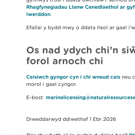
Rhagfynegiadau Llanw Cenedlaethol ar gy
Iwerddon
.
Efallai y bydd mwy o ddata lleol ar gael i’
Os nad ydych chi’n si
forol arnoch chi
Ceisiwch gyngor cyn i chi wneud cais
neu c
morol i gael cyngor.
E-bost:
marinelicensing@naturalresources
Diweddarwyd ddiwethaf 1 Ebr 2026