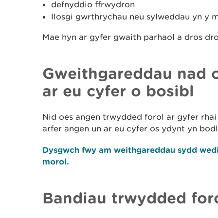
defnyddio ffrwydron
llosgi gwrthrychau neu sylweddau yn y 
Mae hyn ar gyfer gwaith parhaol a dros dro
Gweithgareddau nad o
ar eu cyfer o bosibl
Nid oes angen trwydded forol ar gyfer rha
arfer angen un ar eu cyfer os ydynt yn bod
Dysgwch fwy am weithgareddau sydd wedi’
morol.
Bandiau trwydded for