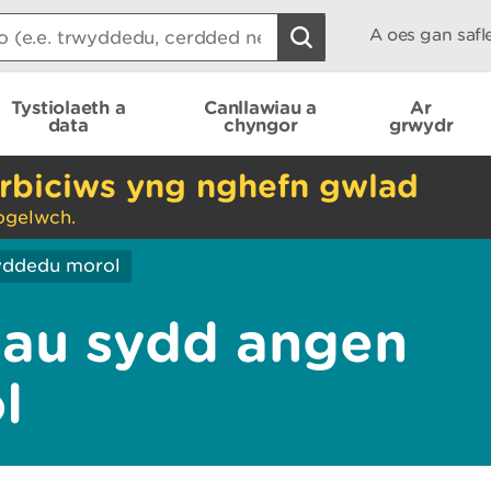
A oes gan saf
Tystiolaeth a
Canllawiau a
Ar
data
chyngor
grwydr
rbiciws yng nghefn gwlad
ogelwch.
yddedu morol
au sydd angen
l