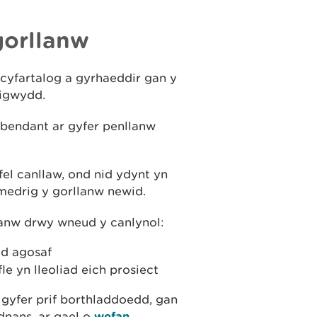
gorllanw
cyfartalog a gyrhaeddir gan y
digwydd.
 bendant ar gyfer penllanw
el canllaw, ond nid ydynt yn
ymedrig y gorllanw newid.
lanw drwy wneud y canlynol:
dd agosaf
e yn lleoliad eich prosiect
gyfer prif borthladdoedd, gan
dnans, ar gael o
wefan