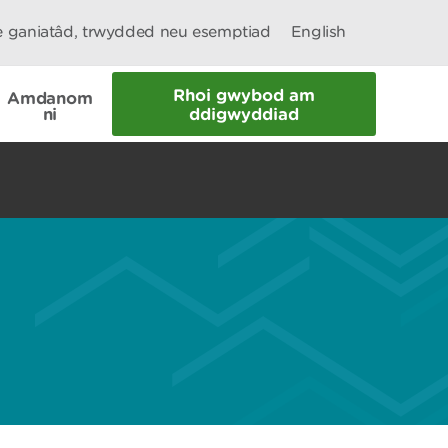
le ganiatâd, trwydded neu esemptiad
English
Rhoi gwybod am
Amdanom
ni
ddigwyddiad