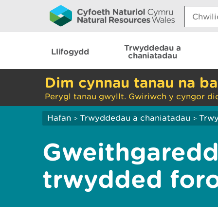
Search:
Trwyddedau a
Llifogydd
chaniatadau
Dim cynnau tanau na ba
Perygl tanau gwyllt. Gwiriwch y cyngor di
Hafan
Trwyddedau a chaniatadau
Trw
>
>
Gweithgaredd
trwydded foro