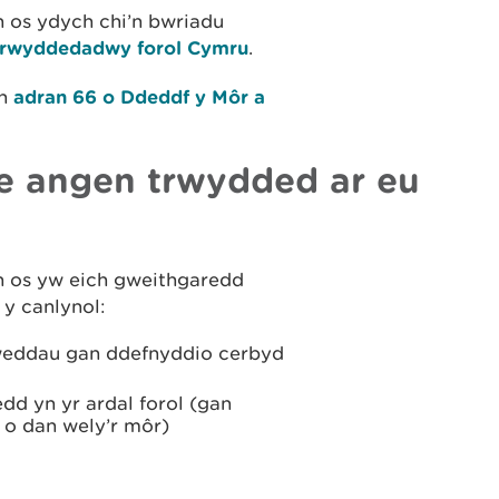
h os ydych chi’n bwriadu
drwyddedadwy forol Cymru
.
yn
adran 66 o Ddeddf y Môr a
 angen trwydded ar eu
h os yw eich gweithgaredd
y canlynol:
weddau gan ddefnyddio cerbyd
dd yn yr ardal forol (gan
 o dan wely’r môr)