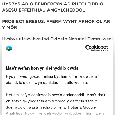
HYSBYSIAD O BENDERFYNIAD RHEOLEIDDIOL
ASESU EFFEITHIAU AMGYLCHEDDOL
PROSIECT EREBUS: FFERM WYNT ARNOFIOL AR
Y MÔR
Hysbysir trwy hyn fod Cyfoeth Naturiol Cymru wedi
gwneud ei benderfyniad rheoleiddiol o dan Ddeddf
y Môr a Mynediad i'r Arfordir 2009 a Rheoliadau
Gwaith Morol (Asesu Effeithiau Amgylcheddol)
2007 fel y’u diwygiwyd (“y Rheoliadau Asesu
Mae'r wefan hon yn defnyddio cwcis
Effeithiau Amgylcheddol”) o ran y prosiect uchod.
Yn unol â Rheoliad 24 y Rheoliadau Asesu
Rydym wedi gosod ffeiliau bychain o’r enw cwcis ar
Effeithiau Amgylcheddol a Rhan 4 o Ddeddf y Môr
eich dyfais er mwyn caniatáu i’n safle weithio.
a Mynediad i'r Arfordir 2009, mae Cyfoeth Naturiol
Cymru wedi penderfynu rhoi cymeradwyaeth
Hoffem hefyd ddefnyddio cwcis dadansoddi. Mae’r rhain
reoleiddiol ar gyfer y prosiect yn amodol ar osod
yn anfon gwybodaeth am y ffordd y caiff ein safle ei
amodau.
ddefnyddio i wasanaethau o’r enw Hotjar a Google
Analytics. Rydym yn defnyddio’r wybodaeth hon i wella