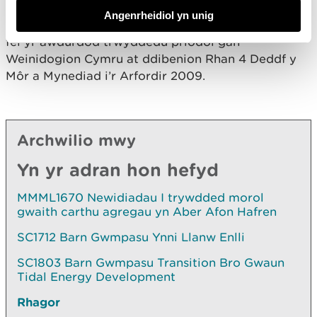
dan y Rheoliadau Asesu Effeithiau Amgylcheddol
Angenrheidiol yn unig
ac mae wedi derbyn swyddogaethau dirprwyedig
fel yr awdurdod trwyddedu priodol gan
Weinidogion Cymru at ddibenion Rhan 4 Deddf y
Môr a Mynediad i’r Arfordir 2009.
Archwilio mwy
Yn yr adran hon hefyd
MMML1670 Newidiadau I trywdded morol
gwaith carthu agregau yn Aber Afon Hafren
SC1712 Barn Gwmpasu Ynni Llanw Enlli
SC1803 Barn Gwmpasu Transition Bro Gwaun
Tidal Energy Development
Rhagor