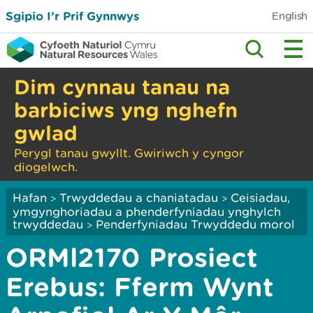
Sgipio I’r Prif Gynnwys
English
Dim cynnau tanau na
barbiciws yng nghefn
gwlad
Perygl tanau gwyllt. Gwiriwch y cyngor
diogelwch.
Hafan
Trwyddedau a chaniatadau
Ceisiadau,
>
>
ymgynghoriadau a phenderfyniadau ynghylch
trwyddedau
Penderfyniadau Trwyddedu morol
>
ORMl2170 Prosiect
Erebus: Fferm Wynt