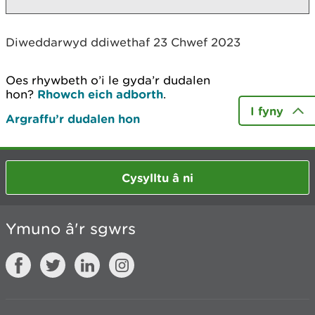
Diweddarwyd ddiwethaf 23 Chwef 2023
Oes rhywbeth o’i le gyda’r dudalen
hon?
Rhowch eich adborth
.
I fyny
Argraffu’r dudalen hon
Cysylltu â ni
Ymuno â'r sgwrs