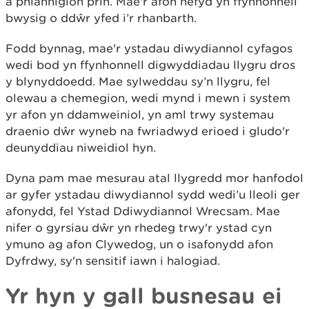
a phlanhigion prin. Mae'r afon hefyd yn ffynhonnell
bwysig o ddŵr yfed i’r rhanbarth.
Fodd bynnag, mae'r ystadau diwydiannol cyfagos
wedi bod yn ffynhonnell digwyddiadau llygru dros
y blynyddoedd. Mae sylweddau sy’n llygru, fel
olewau a chemegion, wedi mynd i mewn i system
yr afon yn ddamweiniol, yn aml trwy systemau
draenio dŵr wyneb na fwriadwyd erioed i gludo'r
deunyddiau niweidiol hyn.
Dyna pam mae mesurau atal llygredd mor hanfodol
ar gyfer ystadau diwydiannol sydd wedi’u lleoli ger
afonydd, fel Ystad Ddiwydiannol Wrecsam. Mae
nifer o gyrsiau dŵr yn rhedeg trwy'r ystad cyn
ymuno ag afon Clywedog, un o isafonydd afon
Dyfrdwy, sy'n sensitif iawn i halogiad.
Yr hyn y gall busnesau ei