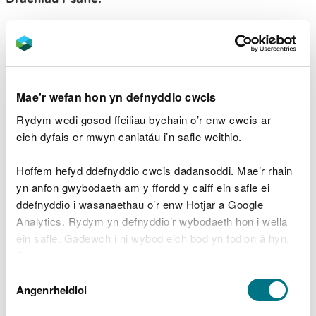
1/ A ydych chi'n gwybod i ble mae'ch draeniau'n
mynd?
Gwnewch yn siŵr mai dim ond dŵr glân, fel dŵr
sy’n draenio o doeau, sy'n mynd i mewn i
Mae'r wefan hon yn defnyddio cwcis
ddraeniau dŵr wyneb. Dylai dŵr halogedig, fel
carthion neu elifion masnach, fynd i mewn i
Rydym wedi gosod ffeiliau bychain o’r enw cwcis ar
ddraeniau budr bob amser.
eich dyfais er mwyn caniatáu i’n safle weithio.
2/ A oes gennych gynllun draenio cyfredol?
Hoffem hefyd ddefnyddio cwcis dadansoddi. Mae’r rhain
yn anfon gwybodaeth am y ffordd y caiff ein safle ei
Mae deall eich system ddraenio yn hanfodol er
ddefnyddio i wasanaethau o’r enw Hotjar a Google
mwyn atal llygredd damweiniol.
Analytics. Rydym yn defnyddio’r wybodaeth hon i wella
Storio olewau, cemegion a deunyddiau sy’n llygru:
ein safle. Gadewch i ni wybod eich bod yn fodlon â hyn.
Byddwn yn defnyddio cwci i gadw eich dewis.
3/ A yw eich cynwysyddion storio yn addas i’r
Dewis
diben?
Gellir
darllen mwy am ein cwcis
cyn i chi ddewis.
Angenrheidiol
Caniatâd
Archwiliwch a chynhaliwch gynwysyddion yn