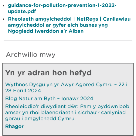
guidance-for-pollution-prevention-1-2022-
update.pdf
Rheolaeth amgylcheddol | NetRegs | Canllawiau
amgylcheddol ar gyfer eich busnes yng
Ngogledd Iwerddon a'r Alban
Archwilio mwy
Yn yr adran hon hefyd
Wythnos Dysgu yn yr Awyr Agored Cymru – 22 i
28 Ebrill 2024
Blog Natur am Byth – Ionawr 2024
Rheoleiddio’r diwydiant dŵr: Pam y byddwn bob
amser yn rhoi blaenoriaeth i sicrhau'r canlyniad
gorau i amgylchedd Cymru
Rhagor