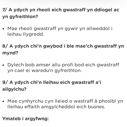
7/ A ydych yn rheoli eich gwastraff yn ddiogel ac
yn gyfreithlon?
Mae rheoli gwastraff yn gywir yn allweddol i
leihau llygredd.
8/ A ydych chi'n gwybod i ble mae'ch gwastraff yn
mynd?
Dylech bob amser allu profi bod eich gwastraff
yn cael ei waredu'n gyfreithlon.
9/ A ydych chi’n lleihau eich gwastraff a’i
ailgylchu?
Mae cynhyrchu cyn lleied o wastraff â phosibl yn
lleihau effaith amgylcheddol eich busnes.
Ymateb i argyfwng: