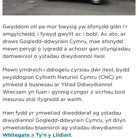
Gwyddom oll pa mor bwysig yw afonydd glân i’r
amgylchedd, i fywyd gwyllt ac i bobl. Ac eto, ar
draws Gogledd-ddwyrain Cymru, mae afonydd
mewn perygl o lygredd a achosir gan ollyngiadau
damweiniol o ystadau diwydiannol lleol.
Mewn ymdrech i ddiogelu cyrsiau dŵr lleol, bydd
swyddogion Cyfoeth Naturiol Cymru (CNC) yn
ymweld â busnesau ar Ystad Ddiwydiannol
Wrecsam yn fuan i gynnig cyngor a sicrhau bod
mesurau atal llygredd ar waith.
Hwn fydd yr ymweliad diweddaraf ag ystadau
diwydiannol Gogledd-ddwyrain Cymru, yn dilyn
ymweliadau blaenorol ag ystadau diwydiannol
Whitegate
a
Ty’n y Llidiart
.