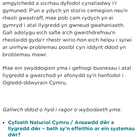
amgylchedd a sicrhau dyfodol cynaliadwy i’r
gymuned. P'un a ydych yn storio cemegion neu'n
rheoli gwastraff, mae pob cam rydych yn ei
gymryd i atal llygredd yn gwneud gwahaniaeth.
Gall adolygu eich safle a'ch gweithdrefnau'n
rheolaidd gyda'r rhestr wirio hon eich helpu i sylwi
ar unrhyw problemau posibl cyn iddynt ddod yn
broblemau mawr.
Mae ein swyddogion yma i gefnogi busnesau i atal
llygredd a gwarchod yr afonydd sy’n hanfodol i
Ogledd-ddwyrain Cymru.
Gallwch ddod o hyd i ragor o wybodaeth yma:
Cyfoeth Naturiol Cymru / Ansawdd dŵr a
llygredd dŵr – beth sy’n effeithio ar ein systemau
dŵr?