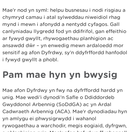
Mae’r nod yn syml: helpu busnesau i nodi risgiau a
chymryd camau i atal sylweddau niweidiol rhag
mynd i mewn i afonydd a nentydd cyfagos. Gall
canlyniadau llygredd fod yn ddifrifol, gan effeithio
ar fywyd gwyllt, rhywogaethau planhigion ac
ansawdd dŵr – yn enwedig mewn ardaloedd mor
sensitif ag afon Dyfrdwy, sy’n ddyfrffordd hanfodol
i fywyd gwyllt a phobl.
Pam mae hyn yn bwysig
Mae afon Dyfrdwy yn fwy na dyfrffordd hardd yn
unig. Mae wedi’i dynodi’n Safle o Ddiddordeb
Gwyddonol Arbennig (SoDdGA) ac yn Ardal
Cadwraeth Arbennig (ACA). Mae'r dynodiadau hyn
yn amlygu ei phwysigrwydd i wahanol
rywogaethau a warchodir, megis eogiaid, dyfrgwn,