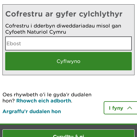
Cofrestru ar gyfer cylchlythyr
Cofrestru i dderbyn diweddariadau misol gan
Cyfoeth Naturiol Cymru
Oes rhywbeth o’i le gyda’r dudalen
hon?
Rhowch eich adborth
.
I fyny
Argraffu’r dudalen hon
Cysylltu â ni