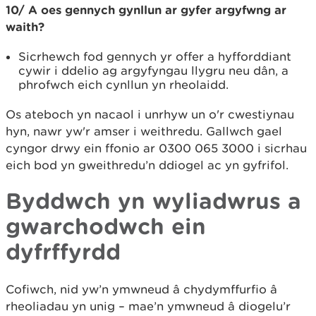
10/ A oes gennych gynllun ar gyfer argyfwng ar
waith?
Sicrhewch fod gennych yr offer a hyfforddiant
cywir i ddelio ag argyfyngau llygru neu dân, a
phrofwch eich cynllun yn rheolaidd.
Os ateboch yn nacaol i unrhyw un o'r cwestiynau
hyn, nawr yw'r amser i weithredu. Gallwch gael
cyngor drwy ein ffonio ar 0300 065 3000 i sicrhau
eich bod yn gweithredu’n ddiogel ac yn gyfrifol.
Byddwch yn wyliadwrus a
gwarchodwch ein
dyfrffyrdd
Cofiwch, nid yw’n ymwneud â chydymffurfio â
rheoliadau yn unig – mae’n ymwneud â diogelu’r