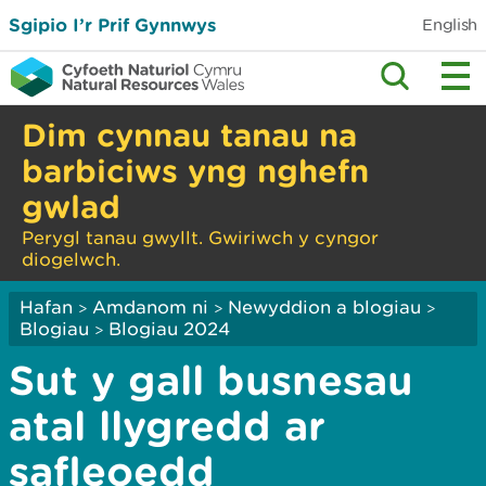
Sgipio I’r Prif Gynnwys
English
Dim cynnau tanau na
barbiciws yng nghefn
gwlad
Perygl tanau gwyllt. Gwiriwch y cyngor
diogelwch.
Hafan
Amdanom ni
Newyddion a blogiau
>
>
>
Blogiau
Blogiau 2024
>
Sut y gall busnesau
atal llygredd ar
safleoedd