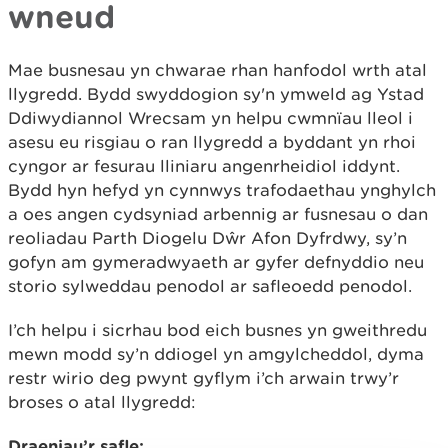
wneud
Mae busnesau yn chwarae rhan hanfodol wrth atal
llygredd. Bydd swyddogion sy'n ymweld ag Ystad
Ddiwydiannol Wrecsam yn helpu cwmnïau lleol i
asesu eu risgiau o ran llygredd a byddant yn rhoi
cyngor ar fesurau lliniaru angenrheidiol iddynt.
Bydd hyn hefyd yn cynnwys trafodaethau ynghylch
a oes angen cydsyniad arbennig ar fusnesau o dan
reoliadau Parth Diogelu Dŵr Afon Dyfrdwy, sy’n
gofyn am gymeradwyaeth ar gyfer defnyddio neu
storio sylweddau penodol ar safleoedd penodol.
I’ch helpu i sicrhau bod eich busnes yn gweithredu
mewn modd sy’n ddiogel yn amgylcheddol, dyma
restr wirio deg pwynt gyflym i’ch arwain trwy’r
broses o atal llygredd:
Draeniau’r safle: