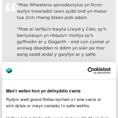
"Mae Wheeleria spirodactylus yn ficro-
wyfyn trawiadol iawn sydd ond yn mesur
tua 2cm rhwng blaen pob adain.
"Mae ei larfâu’n bwyta Llwyd y Cŵn, sy’n
berlysieuyn yn nheulu'r mintys sy'n
gyffredin ar y Gogarth - ond cyn cynnal yr
arolwg doedden ni ddim yn siŵr pa mor
eang oedd ardal y gwyfyn ar y safle.
"Yn ystod y rownd gyntaf o arolygon
cafwyd hyd i 1,109 o larfâu Wheeleria
spirodactylus. Gan ystyried hefyd y
gwyfynod llawn dwf sydd eisoes yn
Mae'r wefan hon yn defnyddio cwcis
bresennol, mae'n debyg bod y staff a
gynhaliodd yr arolwg wedi gweld mwy o'r
Rydym wedi gosod ffeiliau bychain o’r enw cwcis ar
gwyfynod pluog hyfryd hyn nag unrhyw un
eich dyfais er mwyn caniatáu i’n safle weithio.
arall yn y DU.