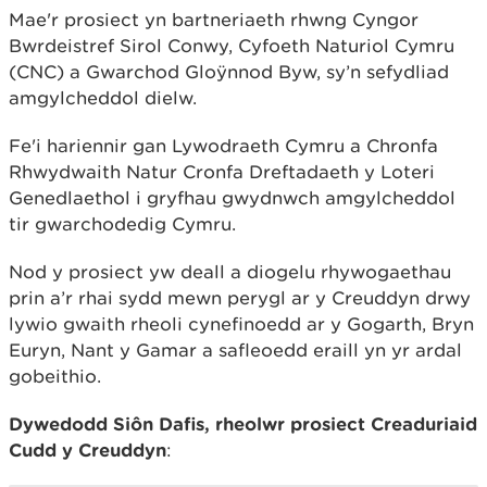
Mae'r prosiect yn bartneriaeth rhwng Cyngor
Bwrdeistref Sirol Conwy, Cyfoeth Naturiol Cymru
(CNC) a Gwarchod Gloÿnnod Byw, sy’n sefydliad
amgylcheddol dielw.
Fe'i hariennir gan Lywodraeth Cymru a Chronfa
Rhwydwaith Natur Cronfa Dreftadaeth y Loteri
Genedlaethol i gryfhau gwydnwch amgylcheddol
tir gwarchodedig Cymru.
Nod y prosiect yw deall a diogelu rhywogaethau
prin a’r rhai sydd mewn perygl ar y Creuddyn drwy
lywio gwaith rheoli cynefinoedd ar y Gogarth, Bryn
Euryn, Nant y Gamar a safleoedd eraill yn yr ardal
gobeithio.
Dywedodd Siôn Dafis, rheolwr prosiect Creaduriaid
Cudd y Creuddyn
: