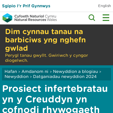
Sgipio I’r Prif Gynnwys
English
Dim cynnau tanau na
barbiciws yng nghefn
gwlad
Perygl tanau gwyllt. Gwiriwch y cyngor
diogelwch.
Hafan
Amdanom ni
Newyddion a blogiau
>
>
>
Newyddion
Datganiadau newyddion 2024
>
Prosiect infertebratau
yn y Creuddyn yn
cofnodi rhywogaeth