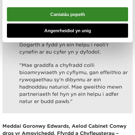
Caniatáu popeth
"Mae'r prosiect hwn eisoes wedi rhoi
canfyddiadau cadarnhaol iawn i ni a
chipolwg defnyddiol ar sut mae'r pryfed
Angenrheidiol yn unig
prin hyn yn defnyddio'r cynefinoedd ar y
Gogarth a fydd yn ein helpu i reoli’r
cynefin ar eu cyfer yn y dyfodol.
"Mae graddfa a chyfradd colli
bioamrywiaeth yn cyflymu, gan effeithio ar
rywogaethau sy'n dibynnu ar ein
hadnoddau naturiol. Mae gweithio mewn
partneriaeth fel hyn yn ein helpu i adfer
natur er budd pawb."
Meddai Goronwy Edwards, Aelod Cabinet Conwy
dros yr Amgylchedd, Ffyrdd a Chyfleusterau –