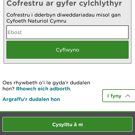
Cofrestru ar gyfer cylchlythyr
Cofrestru i dderbyn diweddariadau misol gan
Cyfoeth Naturiol Cymru
Oes rhywbeth o’i le gyda’r dudalen
hon?
Rhowch eich adborth
.
I fyny
Argraffu’r dudalen hon
Cysylltu â ni