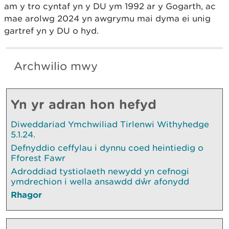
am y tro cyntaf yn y DU ym 1992 ar y Gogarth, ac
mae arolwg 2024 yn awgrymu mai dyma ei unig
gartref yn y DU o hyd.
Archwilio mwy
Yn yr adran hon hefyd
Diweddariad Ymchwiliad Tirlenwi Withyhedge
5.1.24.
Defnyddio ceffylau i dynnu coed heintiedig o
Fforest Fawr
Adroddiad tystiolaeth newydd yn cefnogi
ymdrechion i wella ansawdd dŵr afonydd
Rhagor