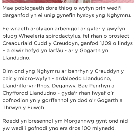
Mae poblogaeth doreithiog o wyfyn prin wedi'i
darganfod yn ei unig gynefin hysbys yng Nghymru.
Fe wnaeth arolygon arbenigol ar gyfer y gwyfyn
pluog Wheeleria spirodactylus, fel rhan o brosiect
Creaduriaid Cudd y Creuddyn, ganfod 1,109 o lindys
– a elwir hefyd yn larfâu - ar y Gogarth yn
Llandudno.
Dim ond yng Nghymru ar benrhyn y Creuddyn y
ceir y micro-wyfyn - ardaloedd Llandudno,
Llandrillo-yn-Rhos, Deganwy, Bae Penrhyn a
Chyffordd Llandudno - gyda'r rhan fwyaf o’r
cofnodion yn y gorffennol yn dod o’r Gogarth a
Thrwyn y Fuwch.
Roedd yn bresennol ym Morgannwg gynt ond nid
yw wedi'i gofnodi yno ers dros 100 mlynedd.