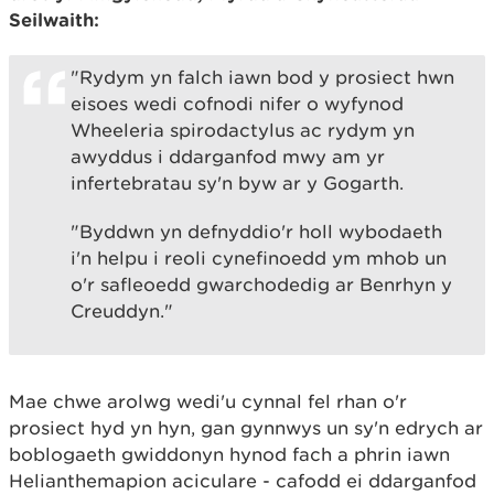
Seilwaith:
"Rydym yn falch iawn bod y prosiect hwn
eisoes wedi cofnodi nifer o wyfynod
Wheeleria spirodactylus ac rydym yn
awyddus i ddarganfod mwy am yr
infertebratau sy'n byw ar y Gogarth.
"Byddwn yn defnyddio'r holl wybodaeth
i'n helpu i reoli cynefinoedd ym mhob un
o'r safleoedd gwarchodedig ar Benrhyn y
Creuddyn."
Mae chwe arolwg wedi'u cynnal fel rhan o'r
prosiect hyd yn hyn, gan gynnwys un sy'n edrych ar
boblogaeth gwiddonyn hynod fach a phrin iawn
Helianthemapion aciculare - cafodd ei ddarganfod