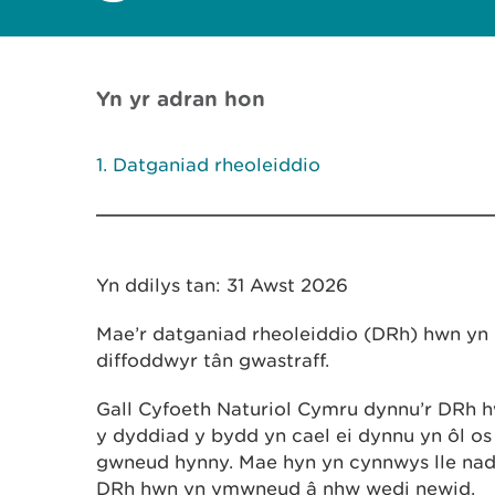
Yn yr adran hon
Datganiad rheoleiddio
Yn ddilys tan: 31 Awst 2026
Mae’r datganiad rheoleiddio (DRh) hwn yn b
diffoddwyr tân gwastraff.
Gall Cyfoeth Naturiol Cymru dynnu’r DRh h
y dyddiad y bydd yn cael ei dynnu yn ôl o
gwneud hynny. Mae hyn yn cynnwys lle nad
DRh hwn yn ymwneud â nhw wedi newid.