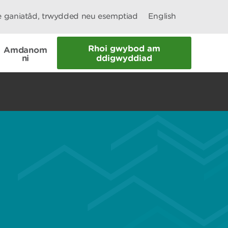
le ganiatâd, trwydded neu esemptiad
English
Rhoi gwybod am
Amdanom
ni
ddigwyddiad