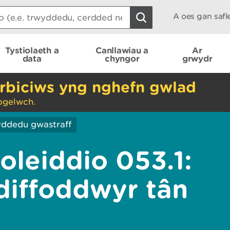
A oes gan saf
Tystiolaeth a
Canllawiau a
Ar
data
chyngor
grwydr
rbiciws yng nghefn gwlad
ogelwch.
ddedu gwastraff
oleiddio 053.1:
 diffoddwyr tân