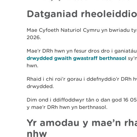
Datganiad rheoleiddi
Mae Cyfoeth Naturiol Cymru yn bwriadu tyn
2026.
Mae’r DRh hwn yn fesur dros dro i ganiatáu
drwydded gwaith gwastraff berthnasol
sy’
hwn.
Rhaid i chi roi’r gorau i ddefnyddio’r DRh 
drwydded.
Dim ond i ddiffoddwyr tân o dan god 16 0
y mae’r DRh hwn yn berthnasol.
Yr amodau y mae’n rha
nhw