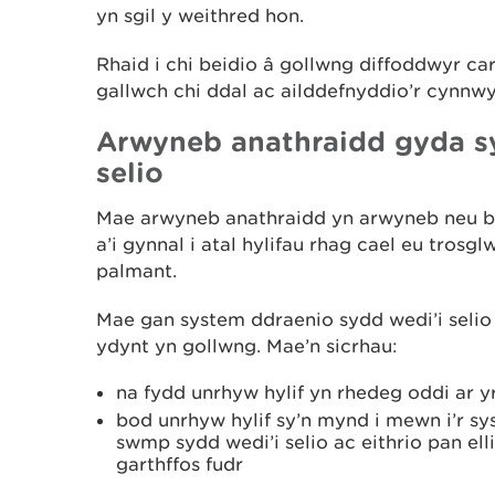
yn sgil y weithred hon.
Rhaid i chi beidio â gollwng diffoddwyr ca
gallwch chi ddal ac ailddefnyddio’r cynnwy
Arwyneb anathraidd gyda s
selio
Mae arwyneb anathraidd yn arwyneb neu ba
a’i gynnal i atal hylifau rhag cael eu tros
palmant.
Mae gan system ddraenio sydd wedi’i seli
ydynt yn gollwng. Mae’n sicrhau:
na fydd unrhyw hylif yn rhedeg oddi ar y
bod unrhyw hylif sy’n mynd i mewn i’r s
swmp sydd wedi’i selio ac eithrio pan elli
garthffos fudr