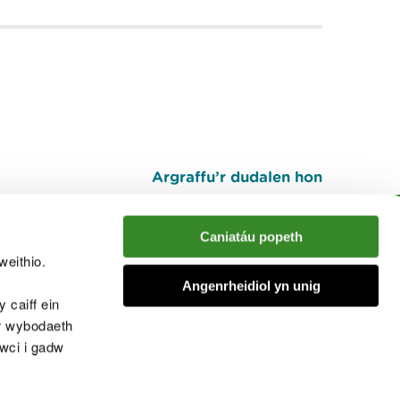
Argraffu’r dudalen hon
I fyny
Caniatáu popeth
weithio.
muno â'r sgwrs
Angenrheidiol yn unig
 caiff ein
’r wybodaeth
cwci i gadw
chwcis