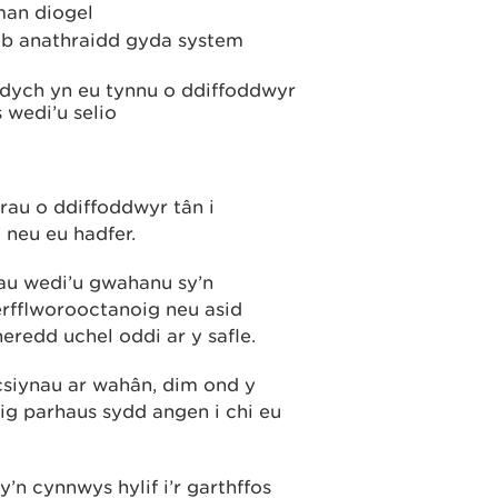
man diogel
neb anathraidd gyda system
dych yn eu tynnu o ddiffoddwyr
wedi’u selio
rau o ddiffoddwyr tân i
neu eu hadfer.
nau wedi’u gwahanu sy’n
erfflworooctanoig neu asid
eredd uchel oddi ar y safle.
csiynau ar wahân, dim ond y
ig parhaus sydd angen i chi eu
’n cynnwys hylif i’r garthffos