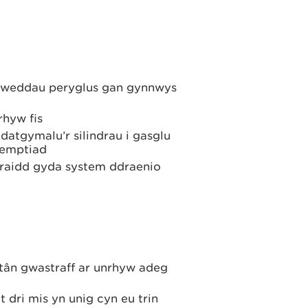
ylweddau peryglus gan gynnwys
rhyw fis
atgymalu’r silindrau i gasglu
semptiad
hraidd gyda system ddraenio
tân gwastraff ar unrhyw adeg
 dri mis yn unig cyn eu trin