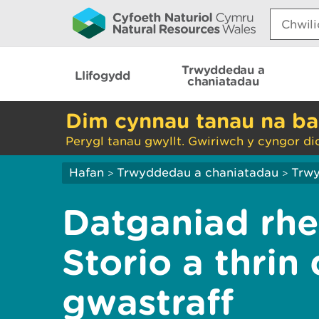
Search:
Trwyddedau a
Llifogydd
chaniatadau
Dim cynnau tanau na ba
Perygl tanau gwyllt. Gwiriwch y cyngor di
Hafan
Trwyddedau a chaniatadau
Trwy
>
>
Datganiad rhe
Storio a thrin
gwastraff