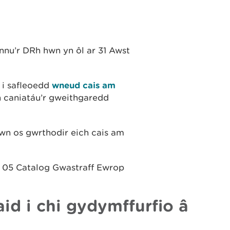
o
nu’r DRh hwn yn ôl ar 31 Awst
 i safleoedd
wneud cais am
n caniatáu’r gweithgaredd
hwn os gwrthodir eich cais am
5 05 Catalog Gwastraff Ewrop
id i chi gydymffurfio â