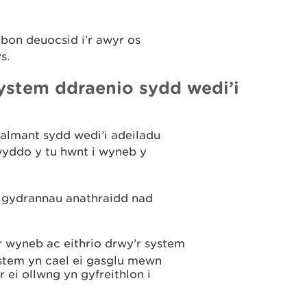
rbon deuocsid i’r awyr os
s.
ystem ddraenio sydd wedi’i
lmant sydd wedi’i adeiladu
glwyddo y tu hwnt i wyneb y
o gydrannau anathraidd nad
r wyneb ac eithrio drwy’r system
ystem yn cael ei gasglu mewn
r ei ollwng yn gyfreithlon i