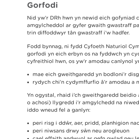
Gorfodi
Nid yw’r DRh hwn yn newid eich gofyniad cy
amgylcheddol ar gyfer gwaith gwastraff pa
trin diffoddwyr tân gwastraff i’w hadfer.
Fodd bynnag, ni fydd Cyfoeth Naturiol Cy
gorfodi yn eich erbyn os na fyddwch yn cyd
cyfreithiol hwn, os yw’r amodau canlynol y
mae eich gweithgaredd yn bodloni’r disg
rydych chi’n cydymffurfio â’r amodau a 
Yn ogystal, rhaid i’ch gweithgaredd beidio
o achosi) llygredd i’r amgylchedd na niwed 
iddo wneud fel a ganlyn:
peri risg i ddŵr, aer, pridd, planhigion nac
peri niwsans drwy sŵn neu arogleuon
cael effaith andwyol ar gefn gwlad neu 