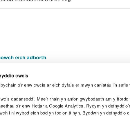
owch eich adborth
.
nyddio cwcis
bychain o’r enw cwcis ar eich dyfais er mwyn caniatáu i’n safle 
Y
wcis dadansoddi. Mae’r rhain yn anfon gwybodaeth am y ffordd y
anaethau o’r enw Hotjar a Google Analytics. Rydym yn defnyddio
ewch i ni wybod eich bod yn fodlon â hyn. Byddwn yn defnyddio 
aeg
Map o'r safle
Hawlfraint
Preifatrwydd a 