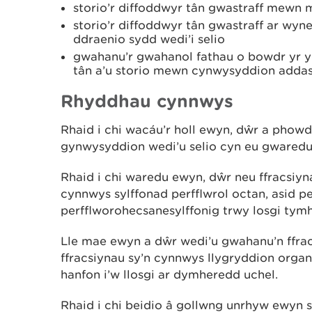
storio’r diffoddwyr tân gwastraff mewn 
storio’r diffoddwyr tân gwastraff ar wy
ddraenio sydd wedi’i selio
gwahanu’r gwahanol fathau o bowdr yr y
tân a’u storio mewn cynwysyddion addas 
Rhyddhau cynnwys
Rhaid i chi wacáu’r holl ewyn, dŵr a phowd
gynwysyddion wedi’u selio cyn eu gwaredu 
Rhaid i chi waredu ewyn, dŵr neu ffracsiy
cynnwys sylffonad perfflwrol octan, asid p
perfflworohecsanesylffonig trwy losgi tymh
Lle mae ewyn a dŵr wedi’u gwahanu’n ffra
ffracsiynau sy’n cynnwys llygryddion organ
hanfon i’w llosgi ar dymheredd uchel.
Rhaid i chi beidio â gollwng unrhyw ewyn sy