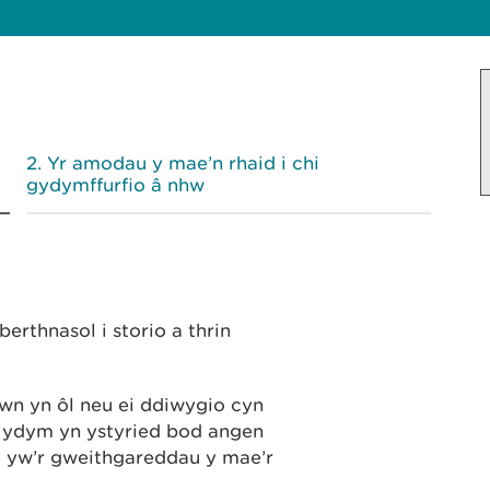
Yr amodau y mae’n rhaid i chi
gydymffurfio â nhw
erthnasol i storio a thrin
wn yn ôl neu ei ddiwygio cyn
s ydym yn ystyried bod angen
 yw’r gweithgareddau y mae’r