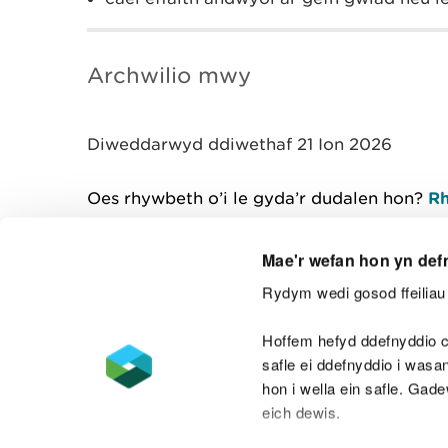
Archwilio mwy
Diweddarwyd ddiwethaf 21 Ion 2026
Oes rhywbeth o’i le gyda’r dudalen hon?
Rh
Mae'r wefan hon yn def
Rydym wedi gosod ffeiliau 
Cysylltu â ni
Hoffem hefyd ddefnyddio c
safle ei ddefnyddio i was
hon i wella ein safle. Gad
eich dewis.
Datganiad hygyrchedd
Safonau'r Gymr