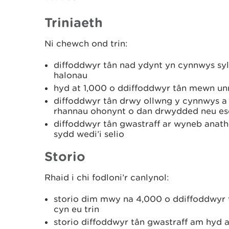
Triniaeth
Ni chewch ond trin:
diffoddwyr tân nad ydynt yn cynnwys s
halonau
hyd at 1,000 o ddiffoddwyr tân mewn un
diffoddwyr tân drwy ollwng y cynnwys a d
rhannau ohonynt o dan drwydded neu e
diffoddwyr tân gwastraff ar wyneb anat
sydd wedi’i selio
Storio
Rhaid i chi fodloni’r canlynol:
storio dim mwy na 4,000 o ddiffoddwyr 
cyn eu trin
storio diffoddwyr tân gwastraff am hyd at