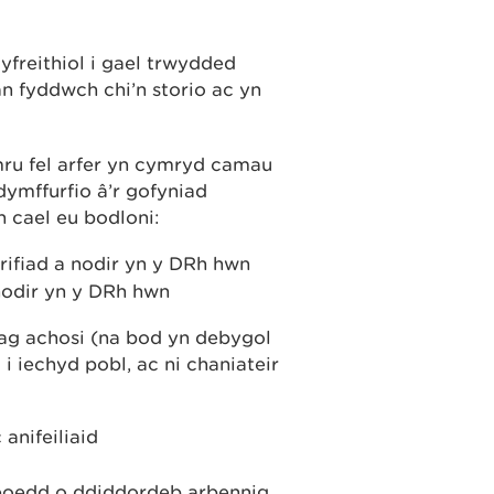
freithiol i gael trwydded
n fyddwch chi’n storio ac yn
mru fel arfer yn cymryd camau
ymffurfio â’r gofyniad
n cael eu bodloni:
rifiad a nodir yn y DRh hwn
nodir yn y DRh hwn
 ag achosi (na bod yn debygol
i iechyd pobl, ac ni chaniateir
 anifeiliaid
leoedd o ddiddordeb arbennig