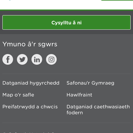
Cysylltu â ni
Ymuno â'r sgwrs
Datganiad hygyrchedd
Safonau'r Gymraeg
Map o'r safle
Hawlfraint
Preifatrwydd a chwcis
Datganiad caethwasiaeth
fodern