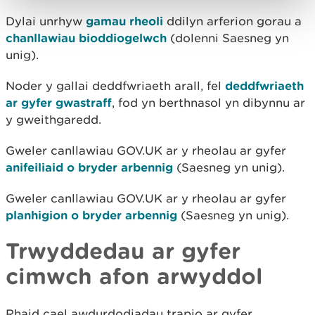
Dylai unrhyw
gamau rheoli
ddilyn arferion gorau a
chanllawiau bioddiogelwch
(dolenni Saesneg yn
unig).
Noder y gallai deddfwriaeth arall, fel
deddfwriaeth
ar gyfer gwastraff
, fod yn berthnasol yn dibynnu ar
y gweithgaredd.
Gweler canllawiau GOV.UK ar y rheolau ar gyfer
anifeiliaid o bryder arbennig
(Saesneg yn unig).
Gweler canllawiau GOV.UK ar y rheolau ar gyfer
planhigion o bryder arbennig
(
Saesneg yn unig).
Trwyddedau ar gyfer
cimwch afon arwyddol
Rhaid cael awdurdodiadau trapio ar gyfer