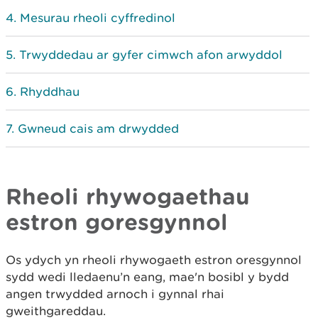
Mesurau rheoli cyffredinol
Trwyddedau ar gyfer cimwch afon arwyddol
Rhyddhau
Gwneud cais am drwydded
Rheoli rhywogaethau
estron goresgynnol
Os ydych yn rheoli rhywogaeth estron oresgynnol
sydd wedi lledaenu’n eang, mae'n bosibl y bydd
angen trwydded arnoch i gynnal rhai
gweithgareddau.