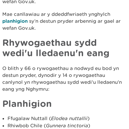
wefan Gov.uk.
Mae canllawiau ar y ddeddfwriaeth ynghylch
planhigion
sy’n destun pryder arbennig ar gael ar
wefan Gov.uk.
Rhywogaethau sydd
wedi'u lledaenu'n eang
O blith y 66 o rywogaethau a nodwyd eu bod yn
destun pryder, dynodir y 14 o rywogaethau
canlynol yn rhywogaethau sydd wedi'u lledaenu'n
eang yng Nghymru:
Planhigion
Ffugalaw Nuttall (
Elodea nuttallii
)
Rhiwbob Chile (
Gunnera tinctoria
)