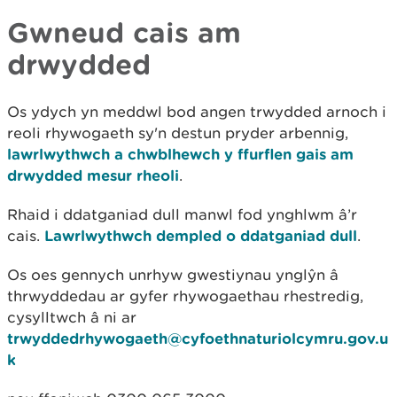
Gwneud cais am
drwydded
Os ydych yn meddwl bod angen trwydded arnoch i
reoli rhywogaeth sy'n destun pryder arbennig,
lawrlwythwch a chwblhewch y ffurflen gais am
drwydded mesur rheoli
.
Rhaid i ddatganiad dull manwl fod ynghlwm â’r
cais.
Lawrlwythwch dempled o ddatganiad dull
.
Os oes gennych unrhyw gwestiynau ynglŷn â
thrwyddedau ar gyfer rhywogaethau rhestredig,
cysylltwch â ni ar
trwyddedrhywogaeth@cyfoethnaturiolcymru.gov.u
k