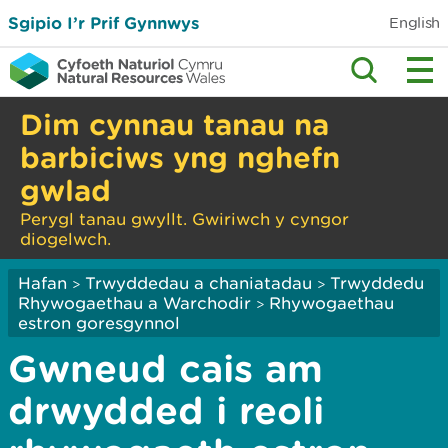
Sgipio I’r Prif Gynnwys
English
Dim cynnau tanau na
barbiciws yng nghefn
gwlad
Perygl tanau gwyllt. Gwiriwch y cyngor
diogelwch.
Hafan
Trwyddedau a chaniatadau
Trwyddedu
>
>
Rhywogaethau a Warchodir
Rhywogaethau
>
estron goresgynnol
Gwneud cais am
drwydded i reoli