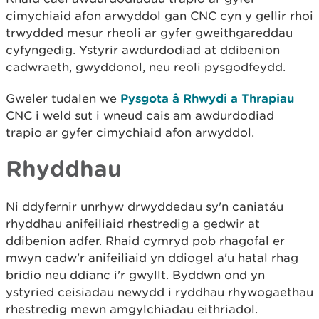
cimychiaid afon arwyddol gan CNC cyn y gellir rhoi
trwydded mesur rheoli ar gyfer gweithgareddau
cyfyngedig. Ystyrir awdurdodiad at ddibenion
cadwraeth, gwyddonol, neu reoli pysgodfeydd.
Gweler tudalen we
Pysgota â Rhwydi a Thrapiau
CNC i weld sut i wneud cais am awdurdodiad
trapio ar gyfer cimychiaid afon arwyddol.
Rhyddhau
Ni ddyfernir unrhyw drwyddedau sy'n caniatáu
rhyddhau anifeiliaid rhestredig a gedwir at
ddibenion adfer. Rhaid cymryd pob rhagofal er
mwyn cadw'r anifeiliaid yn ddiogel a'u hatal rhag
bridio neu ddianc i'r gwyllt. Byddwn ond yn
ystyried ceisiadau newydd i ryddhau rhywogaethau
rhestredig mewn amgylchiadau eithriadol.