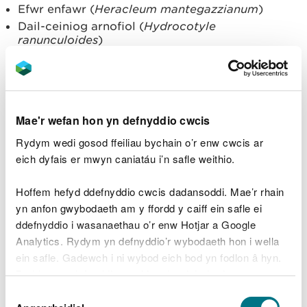
Efwr enfawr (
Heracleum mantegazzianum
)
Dail-ceiniog arnofiol (
Hydrocotyle
ranunculoides
)
Jac y neidiwr (
Impatiens glandulifera
)
Ffugalaw crych (
Lagarosiphon major
)
Pidyn-y-gog Americanaidd (
Lysichiton
americanus
)
Mae'r wefan hon yn defnyddio cwcis
Pluen parot (
Myriophyllum aquaticum
)
Rydym wedi gosod ffeiliau bychain o’r enw cwcis ar
Anifeiliaid
eich dyfais er mwyn caniatáu i’n safle weithio.
Gwydd yr Aifft (
Alopochen aegyptiacus
)
Hoffem hefyd ddefnyddio cwcis dadansoddi. Mae’r rhain
Cranc manegog Tsieina (
Eriocheir sinensis
)
yn anfon gwybodaeth am y ffordd y caiff ein safle ei
Carw mwntjac (
Muntiacus reevesi
)
ddefnyddio i wasanaethau o’r enw Hotjar a Google
Cimwch afon arwyddol (
Pacifastacus leniusculus
)
Analytics. Rydym yn defnyddio’r wybodaeth hon i wella
Gwiwer lwyd (
Sciurus carolinensis
)
ein safle. Gadewch i ni wybod eich bod yn fodlon â hyn.
Holl isrywogaethau (
Trachemys scripta)
math o
Byddwn yn defnyddio cwci i gadw eich dewis.
derapin
Dewis
Gellir
cyn i chi ddewis.