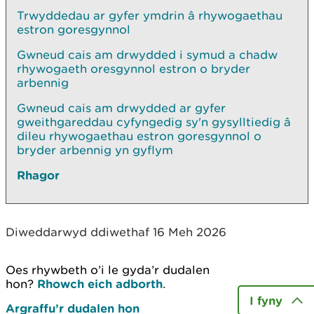
Trwyddedau ar gyfer ymdrin â rhywogaethau
estron goresgynnol
Gwneud cais am drwydded i symud a chadw
rhywogaeth oresgynnol estron o bryder
arbennig
Gwneud cais am drwydded ar gyfer
gweithgareddau cyfyngedig sy'n gysylltiedig â
dileu rhywogaethau estron goresgynnol o
bryder arbennig yn gyflym
Rhagor
Diweddarwyd ddiwethaf 16 Meh 2026
Oes rhywbeth o’i le gyda’r dudalen
hon?
Rhowch eich adborth
.
I fyny
Argraffu’r dudalen hon