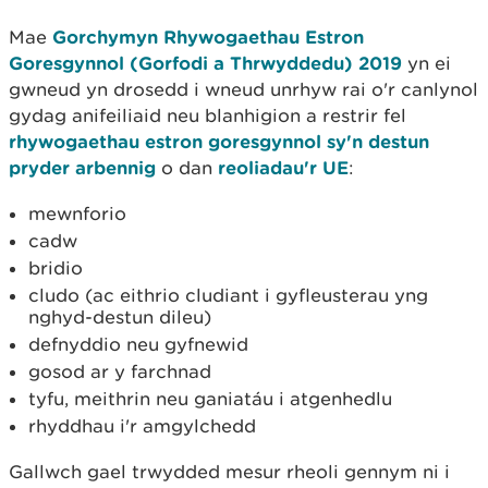
Mae
Gorchymyn Rhywogaethau Estron
Goresgynnol (Gorfodi a Thrwyddedu) 2019
yn ei
gwneud yn drosedd i wneud unrhyw rai o'r canlynol
gydag anifeiliaid neu blanhigion a restrir fel
rhywogaethau estron goresgynnol sy'n destun
pryder arbennig
o dan
reoliadau'r UE
:
mewnforio
cadw
bridio
cludo (ac eithrio cludiant i gyfleusterau yng
nghyd-destun dileu)
defnyddio neu gyfnewid
gosod ar y farchnad
tyfu, meithrin neu ganiatáu i atgenhedlu
rhyddhau i'r amgylchedd
Gallwch gael trwydded mesur rheoli gennym ni i