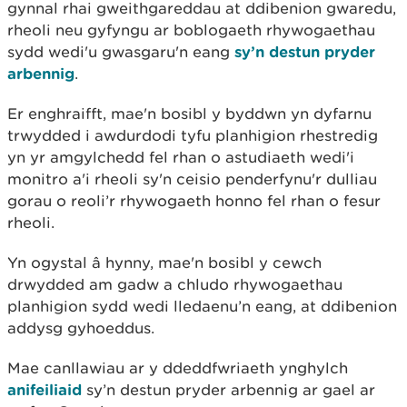
gynnal rhai gweithgareddau at ddibenion gwaredu,
rheoli neu gyfyngu ar boblogaeth rhywogaethau
sydd wedi'u gwasgaru'n eang
sy’n destun pryder
arbennig
.
Er enghraifft, mae'n bosibl y byddwn yn dyfarnu
trwydded i awdurdodi tyfu planhigion rhestredig
yn yr amgylchedd fel rhan o astudiaeth wedi'i
monitro a'i rheoli sy'n ceisio penderfynu'r dulliau
gorau o reoli’r rhywogaeth honno fel rhan o fesur
rheoli.
Yn ogystal â hynny, mae'n bosibl y cewch
drwydded am gadw a chludo rhywogaethau
planhigion sydd wedi lledaenu’n eang, at ddibenion
addysg gyhoeddus.
Mae canllawiau ar y ddeddfwriaeth ynghylch
anifeiliaid
sy’n destun pryder arbennig ar gael ar