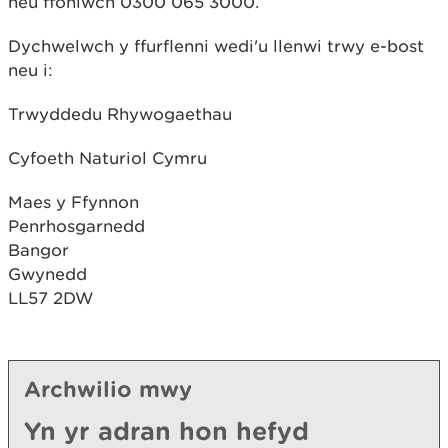
neu ffoniwch 0300 065 3000.
Dychwelwch y ffurflenni wedi'u llenwi trwy e-bost
neu i:
Trwyddedu Rhywogaethau
Cyfoeth Naturiol Cymru
Maes y Ffynnon
Penrhosgarnedd
Bangor
Gwynedd
LL57 2DW
Archwilio mwy
Yn yr adran hon hefyd