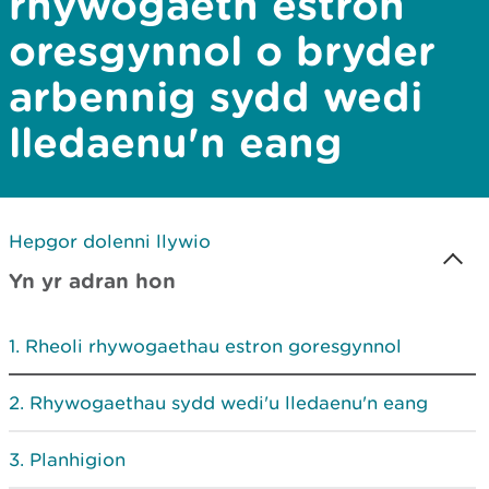
rhywogaeth estron
oresgynnol o bryder
arbennig sydd wedi
lledaenu'n eang
Hepgor dolenni llywio
Yn yr adran hon
Rheoli rhywogaethau estron goresgynnol
Rhywogaethau sydd wedi'u lledaenu'n eang
Planhigion