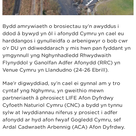
Bydd amrywiaeth o brosiectau sy’n awyddus i
ddod â bywyd yn ôl i afonydd Cymru yn cael eu
harddangos i gynulleidfa o arbenigwyr o bob cwr
o’r DU yn ddiweddarach y mis hwn pan fyddant yn
ymgynnull yng Nghynhadledd Rhwydwaith
Flynyddol y Ganolfan Adfer Afonydd (RRC) yn
Venue Cymru yn Llandudno (24-26 Ebrill).
Mae’r digwyddiad, sy’n cael ei gynnal am y tro
cyntaf yng Nghymru, yn gweithio mewn
partneriaeth â phrosiect LIFE Afon Dyfrdwy
Cyfoeth Naturiol Cymru (CNC) a bydd yn tynnu
sylw at lwyddiannau niferus y prosiect i adfer
afonydd ar hyd afon fwyaf Gogledd Cymru, sef
Ardal Cadwraeth Arbennig (ACA) Afon Dyfrdwy.