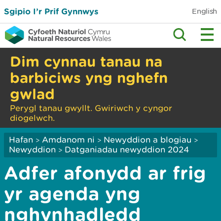
Sgipio I’r Prif Gynnwys
English
Dim cynnau tanau na
barbiciws yng nghefn
gwlad
Perygl tanau gwyllt. Gwiriwch y cyngor
diogelwch.
Hafan
Amdanom ni
Newyddion a blogiau
>
>
>
Newyddion
Datganiadau newyddion 2024
>
Adfer afonydd ar frig
yr agenda yng
nghynhadledd