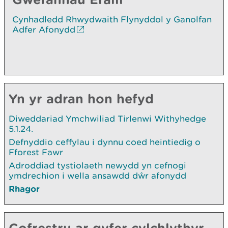
Cynhadledd Rhwydwaith Flynyddol y Ganolfan
Adfer Afonydd
Yn yr adran hon hefyd
Diweddariad Ymchwiliad Tirlenwi Withyhedge
5.1.24.
Defnyddio ceffylau i dynnu coed heintiedig o
Fforest Fawr
Adroddiad tystiolaeth newydd yn cefnogi
ymdrechion i wella ansawdd dŵr afonydd
Rhagor
Cofrestru ar gyfer cylchlythyr