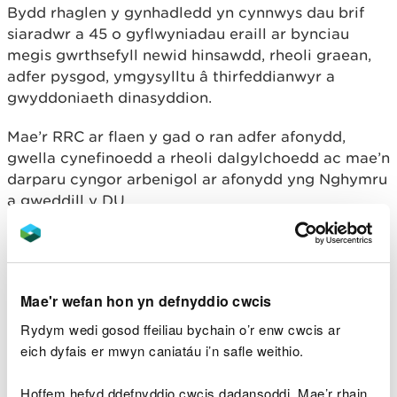
Bydd rhaglen y gynhadledd yn cynnwys dau brif
siaradwr a 45 o gyflwyniadau eraill ar bynciau
megis gwrthsefyll newid hinsawdd, rheoli graean,
adfer pysgod, ymgysylltu â thirfeddianwyr a
gwyddoniaeth dinasyddion.
Mae’r RRC ar flaen y gad o ran adfer afonydd,
gwella cynefinoedd a rheoli dalgylchoedd ac mae’n
darparu cyngor arbenigol ar afonydd yng Nghymru
a gweddill y DU.
Mae naw afon ACA yng Nghymru wedi’u dynodi o
dan Reoliadau Cynefinoedd 2017 sef: Afonydd
Cleddau, Eden, Gwyrfai, Teifi, Tywi, Glaslyn,
Mae'r wefan hon yn defnyddio cwcis
Dyfrdwy, Wysg a Gwy.
Rydym wedi gosod ffeiliau bychain o’r enw cwcis ar
Mae'r afonydd hyn yn cynnal rhywfaint o fywyd
eich dyfais er mwyn caniatáu i’n safle weithio.
gwyllt mwyaf arbennig a phrin Cymru fel yr eog, y
fisglen berlog dŵr croyw, cimwch afon crafanc wen
Hoffem hefyd ddefnyddio cwcis dadansoddi. Mae’r rhain