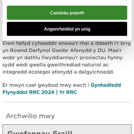
gyfle ardderchog i ddangos yr hyn rydym
wedi’i gyflawni fel prosiect ac i rannu
Caniatáu popeth
syniadau a chael cipolwg ar brosiectau
eraill sy’n arwain y ffordd o ran adfer
afonydd.”
Angenrheidiol yn unig
Eleni hefyd cyhoeddir enwau’r rhai a ddaeth i’r brig
yn Rownd Derfynol Gwobr Afonydd y DU. Mae'r
wobr yn dathlu llwyddiannau'r prosiectau hynny
sydd wedi gwella gweithrediad naturiol ac
integredd ecolegol afonydd a dalgylchoedd.
Er mwyn cael gwybod mwy ewch i
Gynhadledd
Flynyddol RRC 2024 | Yr RRC
Archwilio mwy
Gwefannau Eraill