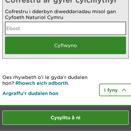
Cofrestru i dderbyn diweddariadau misol gan
Cyfoeth Naturiol Cymru
Oes rhywbeth o’i le gyda’r dudalen
hon?
Rhowch eich adborth
.
I fyny
Argraffu’r dudalen hon
Cysylltu â ni