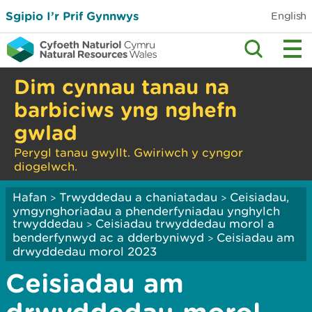
Sgipio I’r Prif Gynnwys
English
Dim cynnau tanau na
barbiciws yng nghefn
gwlad
Perygl tanau gwyllt. Gwiriwch y cyngor
diogelwch.
Hafan
Trwyddedau a chaniatadau
Ceisiadau,
>
>
ymgynghoriadau a phenderfyniadau ynghylch
trwyddedau
Ceisiadau trwyddedau morol a
>
benderfynwyd ac a dderbyniwyd
Ceisiadau am
>
drwyddedau morol 2023
Ceisiadau am