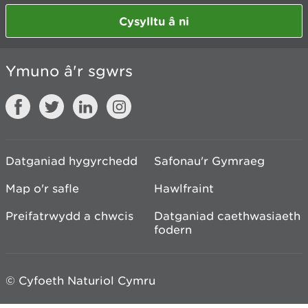
Cysylltu â ni
Ymuno â'r sgwrs
Datganiad hygyrchedd
Safonau'r Gymraeg
Map o'r safle
Hawlfraint
Preifatrwydd a chwcis
Datganiad caethwasiaeth
fodern
© Cyfoeth Naturiol Cymru