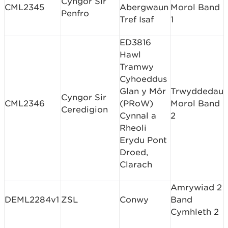
Cyngor Sir
CML2345
Abergwaun
Morol Band
Penfro
Tref Isaf
1
ED3816
Hawl
Tramwy
Cyhoeddus
Glan y Môr
Trwyddedau
Cyngor Sir
CML2346
(PRoW)
Morol Band
Ceredigion
Cynnal a
2
Rheoli
Erydu Pont
Droed,
Clarach
Amrywiad 2
DEML2284v1
ZSL
Conwy
Band
Cymhleth 2