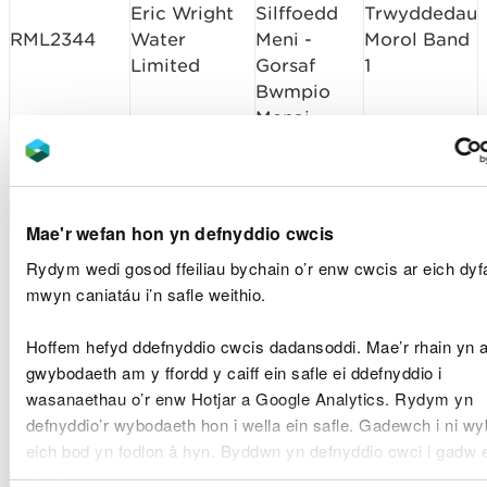
Eric Wright
Silffoedd
Trwyddedau
RML2344
Water
Meni -
Morol Band
Limited
Gorsaf
1
Bwmpio
Menai
A465
Asiant
Sefydliad
Trwyddedau
Cefnffyrdd
Pont Bwa
RML2347
Mae'r wefan hon yn defnyddio cwcis
Morol Band
De Cymru
Cerrig
1
Rydym wedi gosod ffeiliau bychain o’r enw cwcis ar eich dyfa
(SWTRA)
Castell-
mwyn caniatáu i’n safle weithio.
nedd
Hoffem hefyd ddefnyddio cwcis dadansoddi. Mae’r rhain yn 
Gorsaf
gwybodaeth am y ffordd y caiff ein safle ei ddefnyddio i
Dŵr
bwmpio
Trwyddedau
RML2348
wasanaethau o’r enw Hotjar a Google Analytics. Rydym yn
Cymru/Welsh
ganolog,
Morol Band
defnyddio’r wybodaeth hon i wella ein safle. Gadewch i ni w
Water
Dwyrain
1
eich bod yn fodlon â hyn. Byddwn yn defnyddio cwci i gadw 
Caerdydd
dewis.