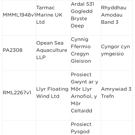
Ardal 531
Tarmac
Rhyddhau
Gogledd
MMML1948v1
Marine UK
Amodau
Bryste
Ltd
Band 3
Deep
Cynnig
Opean Sea
Ffermio
Cyngor cyn
PA2308
Aquaculture
Cregyn
ymgeisio
LLP
Gleision
Prosiect
Gwynt ar y
Llyr Floating
Môr Llyr
Amrywiad 3
RML2267v1
Wind Ltd
Arnofiol, y
Trefn
Môr
Celtaidd
Prosiect
Pysgod