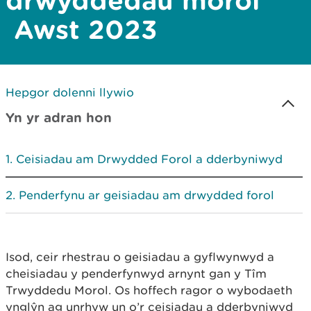
drwyddedau morol
Awst 2023
Hepgor dolenni llywio
Yn yr adran hon
Ceisiadau am Drwydded Forol a dderbyniwyd
Penderfynu ar geisiadau am drwydded forol
Isod, ceir rhestrau o geisiadau a gyflwynwyd a
cheisiadau y penderfynwyd arnynt gan y Tîm
Trwyddedu Morol. Os hoffech ragor o wybodaeth
ynglŷn ag unrhyw un o’r ceisiadau a dderbyniwyd