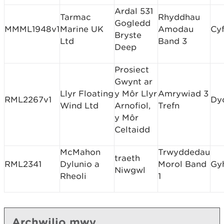
Ardal 531
Tarmac
Rhyddhau
Gogledd
MMML1948v1
Marine UK
Amodau
Cyf
Bryste
Ltd
Band 3
Deep
Prosiect
Gwynt ar
Llyr Floating
y Môr Llyr
Amrywiad 3
RML2267v1
Dy
Wind Ltd
Arnofiol,
Trefn
y Môr
Celtaidd
McMahon
Trwyddedau
traeth
RML2341
Dylunio a
Morol Band
Gy
Niwgwl
Rheoli
1
Archwilio mwy