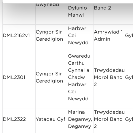
CML2273
Llifogydd
Amodau
Cyf
Gwynedd
Dylunio
Band 2
Manwl
Harbwr
Cyngor Sir
Amrywiad 1
DML2162v1
Cei
Gy
Ceredigion
Admin
Newydd
Gwaredu
Carthu
Cynnal a
Trwyddedau
Cyngor Sir
DML2301
Chadw
Morol Band
Gy
Ceredigion
Harbwr
2
Cei
Newydd
Marina
Trwyddedau
DML2322
Ystadau Cyf
Deganwy,
Morol Band
Gy
Deganwy
2