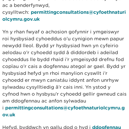
ac a benderfynwyd,
cysylltwch:
permittingconsultations@cyfoethnaturi
olcymru.gov.uk
Yn y rhan fwyaf o achosion gofynnir i ymgeiswyr
roi hysbysiad cyhoeddus o’u cynigion mewn papur
newydd lleol. Bydd yr hysbysiad hwn yn cyfeirio
aelodau o’r cyhoedd sydd â diddordeb i adeilad
cyhoeddus lle bydd rhaid i’r ymgeisydd drefnu fod
copïau o’r cais a dogfennau ategol ar gael. Bydd yr
hysbysiad hefyd yn rhoi manylion cyswllt i’r
cyhoedd er mwyn caniatáu iddynt anfon unrhyw
sylwadau cysylltiedig â’r cais inni. Yn ystod y
cyfnod hwn o hysbysu’r cyhoedd gellir gwneud cais
am ddogfennau ac anfon sylwadau
i
permittingconsultations@cyfoethnaturiolcymru.g
ov.uk
Hefyd, byddwch yn gallu dod o hyd i
ddogfennau