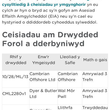
cysylltiedig â cheisiadau yr ymgynghorir
yn eu
cylch ar hyn o bryd ac sy’n gofyn am Asesiad
Effaith Amgylcheddol (EIA) neu sy’n cael eu
hystyried o ddiddordeb cyhoeddus sylweddol.
Ceisiadau am Drwydded
Forol a dderbyniwyd
Rhif y
Enw'r
Lleoliad y
Math o gais
drwydded
Ymgeisydd
Safle
Cambrian
Cambrian
Amrywiad 3
10/28/ML/13
Offshore Ltd
Offshore
Trefn
Dyer & Butler
Wal Môr
Amrywiad 3
CML2280v1
Ltd
Pwll
Trefn
Llithrfa
Trwyddedau