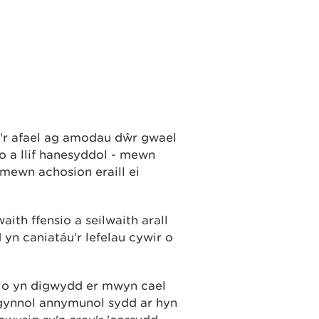
'r afael ag amodau dŵr gwael
o a llif hanesyddol - mewn
mewn achosion eraill ei
ith ffensio a seilwaith arall
 yn caniatáu’r lefelau cywir o
ddio yn digwydd er mwyn cael
gynnol annymunol sydd ar hyn