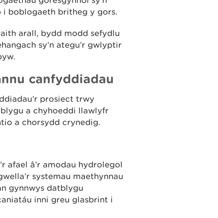
 i boblogaeth britheg y gors.
waith arall, bydd modd sefydlu
ehangach sy’n ategu’r gwlyptir
byw.
rannu canfyddiadau
diadau’r prosiect trwy
blygu a chyhoeddi llawlyfr
ntio a chorsydd crynedig.
r afael â’r amodau hydrolegol
n gwella’r systemau maethynnau
gan gynnwys datblygu
niatáu inni greu glasbrint i