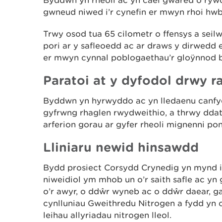
gwneud niwed i’r cynefin er mwyn rhoi hwb
Trwy osod tua 65 cilometr o ffensys a seil
pori ar y safleoedd ac ar draws y dirwedd 
er mwyn cynnal poblogaethau’r gloÿnnod 
Paratoi at y dyfodol drwy 
Byddwn yn hyrwyddo ac yn lledaenu canfyd
gyfrwng rhaglen rwydweithio, a thrwy ddat
arferion gorau ar gyfer rheoli mignenni po
Lliniaru newid hinsawdd
Bydd prosiect Corsydd Crynedig yn mynd i’
niweidiol ym mhob un o’r saith safle ac y
o’r awyr, o ddŵr wyneb ac o ddŵr daear, 
cynlluniau Gweithredu Nitrogen a fydd yn ca
leihau allyriadau nitrogen lleol.