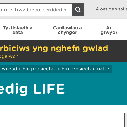
A oes gan saf
Tystiolaeth a
Canllawiau a
Ar
data
chyngor
grwydr
rbiciws yng nghefn gwlad
ogelwch.
ei wneud
Ein prosiectau
Ein prosiectau natur
>
>
edig LIFE