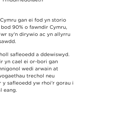
ymru gan ei fod yn storio
ir bod 90% o fawndir Cymru,
wr sy'n dirywio ac yn allyrru
nsawdd.
 holl safleoedd a ddewiswyd.
r yn cael ei or-bori gan
annigonol wedi arwain at
ywogaethau trechol neu
r y safleoedd yw rhoi'r gorau i
al eang.