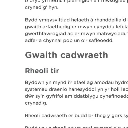
o bryd yn llethu'r planhigion a'r mwsoglau 
crynedig' hyn.
Bydd ymgysylltiad helaeth â rhanddeiliaid
gwaith arfaethedig er mwyn cynyddu lefela
gwerthfawrogiad ac er mwyn mabwysiadu'r
adfer a chynnal pob un o'r safleoedd.
Gwaith cadwraeth
Rheoli tir
Byddwn yn mynd i’r afael ag amodau hydro
systemau draenio hanesyddol yn yr holl leo
dŵr sy’n gyfrifol am ddatblygu cynefinoed
crynedig.
Rheoli cadwraeth er budd britheg y gors s
Byddwn yn rheoli ac yn cael gwared o ryw