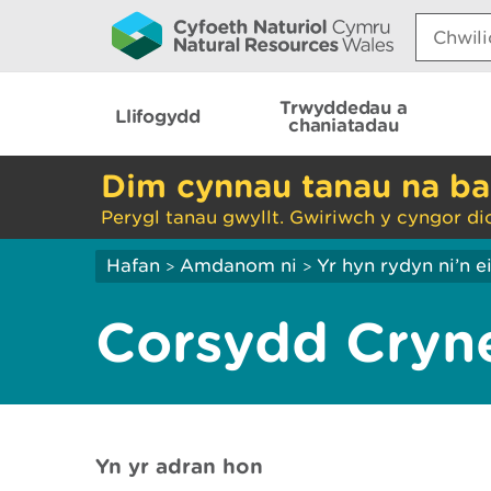
Search:
Trwyddedau a
Llifogydd
chaniatadau
Dim cynnau tanau na ba
Perygl tanau gwyllt. Gwiriwch y cyngor di
Hafan
Amdanom ni
Yr hyn rydyn ni’n 
>
>
Corsydd Cryn
Yn yr adran hon