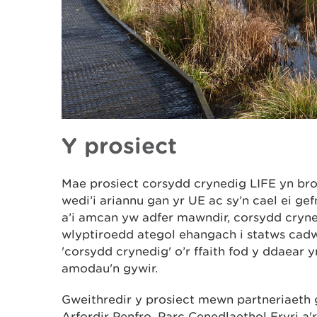
Y prosiect
Mae prosiect corsydd crynedig LIFE yn br
wedi’i ariannu gan yr UE ac sy’n cael ei g
a’i amcan yw adfer mawndir, corsydd cryne
wlyptiroedd ategol ehangach i statws cadwr
'corsydd crynedig' o’r ffaith fod y ddaear y
amodau'n gywir.
Gweithredir y prosiect mewn partneriaeth
Arfordir Penfro, Parc Cenedlaethol Eryri a