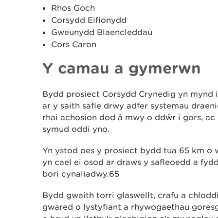
Rhos Goch
Corsydd Eifionydd
Gweunydd Blaencleddau
Cors Caron
Y camau a gymerwn
Bydd prosiect Corsydd Crynedig yn mynd i
ar y saith safle drwy adfer systemau draeni
rhai achosion dod â mwy o ddŵr i gors, ac 
symud oddi yno.
Yn ystod oes y prosiect bydd tua 65 km o wa
yn cael ei osod ar draws y safleoedd a fydd
bori cynaliadwy.65
Bydd gwaith torri glaswellt, crafu a chlo
gwared o lystyfiant a rhywogaethau gores