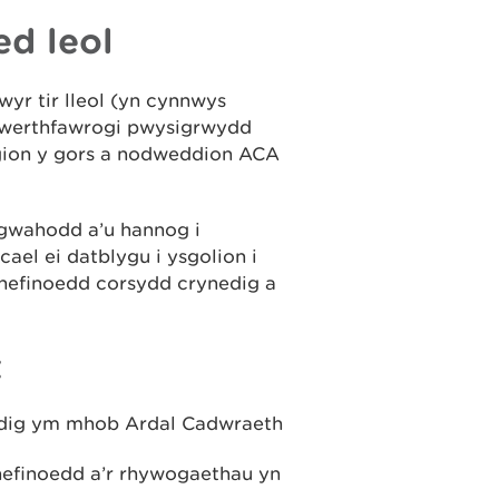
d leol
wyr tir lleol (yn cynnwys
a gwerthfawrogi pwysigrwydd
egion y gors a nodweddion ACA
 gwahodd a’u hannog i
cael ei datblygu i ysgolion i
ynefinoedd corsydd crynedig a
t
edig ym mhob Ardal Cadwraeth
nefinoedd a’r rhywogaethau yn