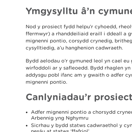
Ymgysylltu â’n cymune
Nod y prosiect fydd helpu’r cyhoedd, rheol
ffermwyr) a rhanddeiliaid eraill i ddeall 
mignenni pontio, corsydd crynedig, brith
cysylltiedig, a’u hanghenion cadwraeth.
Bydd aelodau o’r gymuned leol yn cael eu
wirfoddoli ar y safleoedd. Bydd rhaglen yn 
addysgu pobl ifanc am y gwaith o adfer c
mignenni pontio.
Canlyniadau’r prosiec
Adfer mignenni pontio a chorsydd cryn
Arbennig yng Nghymru
Sicrhau y bydd statws cadwraethol y cy
nesáu at statws ‘ffafriol’