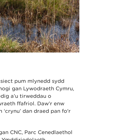
osiect pum mlynedd sydd
efnogi gan Lywodraeth Cymru,
dig a’u tirweddau o
aeth ffafriol. Daw’r enw
n ‘crynu’ dan draed pan fo'r
 gan CNC, Parc Cenedlaethol
'r Ymddiriedolaeth