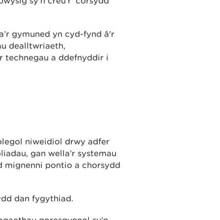
pwysig sy'n creu'r 'corsydd
 a’r gymuned yn cyd-fynd â'r
u dealltwriaeth,
 technegau a ddefnyddir i
legol niweidiol drwy adfer
liadau, gan wella’r systemau
d mignenni pontio a chorsydd
ydd dan fygythiad.
ogaethau goresgynnol sy’n