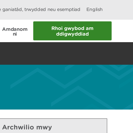
le ganiatâd, trwydded neu esemptiad
English
Rhoi gwybod am
Amdanom
ni
ddigwyddiad
Archwilio mwy