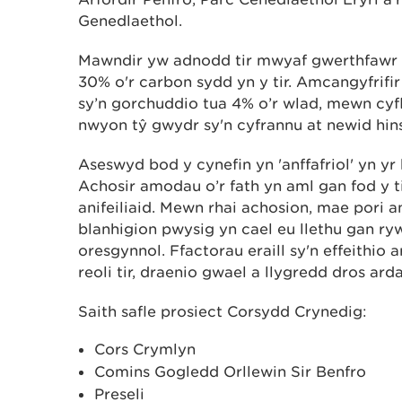
Genedlaethol.
Mawndir yw adnodd tir mwyaf gwerthfawr C
30% o'r carbon sydd yn y tir. Amcangyfrif
sy’n gorchuddio tua 4% o’r wlad, mewn cyfl
nwyon tŷ gwydr sy'n cyfrannu at newid hi
Aseswyd bod y cynefin yn 'anffafriol' yn yr
Achosir amodau o’r fath yn aml gan fod y ti
anifeiliaid. Mewn rhai achosion, mae pori 
blanhigion pwysig yn cael eu llethu gan r
oresgynnol. Ffactorau eraill sy'n effeithio a
reoli tir, draenio gwael a llygredd dros ard
Saith safle prosiect Corsydd Crynedig:
Cors Crymlyn
Comins Gogledd Orllewin Sir Benfro
Preseli