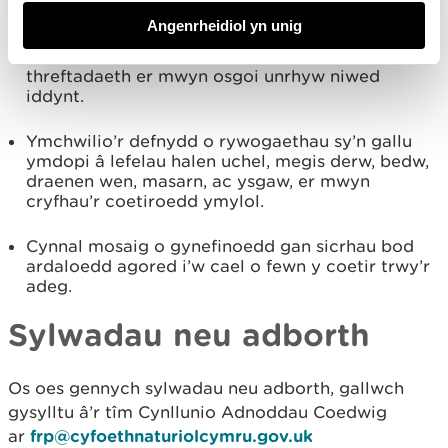
rhag sŵn y maes chwaraeon modur gerllaw.
Angenrheidiol yn unig
Bydd angen adnabod nodweddion diwylliant a
threftadaeth er mwyn osgoi unrhyw niwed
iddynt.
Ymchwilio’r defnydd o rywogaethau sy’n gallu
ymdopi â lefelau halen uchel, megis derw, bedw,
draenen wen, masarn, ac ysgaw, er mwyn
cryfhau’r coetiroedd ymylol.
Cynnal mosaig o gynefinoedd gan sicrhau bod
ardaloedd agored i’w cael o fewn y coetir trwy’r
adeg.
Sylwadau neu adborth
Os oes gennych sylwadau neu adborth, gallwch
gysylltu â’r tîm Cynllunio Adnoddau Coedwig
ar
frp@cyfoethnaturiolcymru.gov.uk