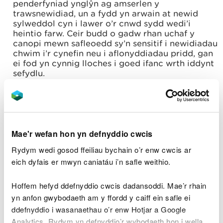
penderfyniad ynglŷn ag amserlen y
trawsnewidiad, un a fydd yn arwain at newid
sylweddol cyn i lawer o’r cnwd sydd wedi’i
heintio farw. Ceir budd o gadw rhan uchaf y
canopi mewn safleoedd sy’n sensitif i newidiadau
chwim i’r cynefin neu i aflonyddiadau pridd, gan
ei fod yn cynnig lloches i goed ifanc wrth iddynt
sefydlu.
Parhau i gynnal ffynhonnell gynaliadwy o bren
trwy ddylunio cynlluniau torri a thrwy ddewis
ystod o rywogaethau gwahanol wrth ailblannu.
Mae'r wefan hon yn defnyddio cwcis
Gwella amrywiaeth strwythurol gyda rheolaeth
LISS pan yn briodol, gan ystyried maint, graddfa,
Rydym wedi gosod ffeiliau bychain o’r enw cwcis ar
ac amserlen unrhyw doriadau er mwyn osgoi
eich dyfais er mwyn caniatáu i’n safle weithio.
torri’r
coupes
cyfochrog. Dylid cadw’r cnydau
pinwydd hŷn pan yn bosibl er mwyn cynnal
Hoffem hefyd ddefnyddio cwcis dadansoddi. Mae’r rhain
strwythur a photensial cynhyrchu’r coetir.
yn anfon gwybodaeth am y ffordd y caiff ein safle ei
ddefnyddio i wasanaethau o’r enw Hotjar a Google
Cynnal a gwella’r defnydd hamdden o’r safle.
Analytics. Rydym yn defnyddio’r wybodaeth hon i wella