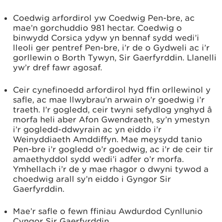
Coedwig arfordirol yw Coedwig Pen-bre, ac
mae’n gorchuddio 981 hectar. Coedwig o
binwydd Corsica ydyw yn bennaf sydd wedi’i
lleoli ger pentref Pen-bre, i’r de o Gydweli ac i’r
gorllewin o Borth Tywyn, Sir Gaerfyrddin. Llanelli
yw’r dref fawr agosaf.
Ceir cynefinoedd arfordirol hyd ffin orllewinol y
safle, ac mae llwybrau’n arwain o’r goedwig i’r
traeth. I’r gogledd, ceir twyni sefydlog ynghyd â
morfa heli aber Afon Gwendraeth, sy’n ymestyn
i’r gogledd-ddwyrain ac yn eiddo i’r
Weinyddiaeth Amddiffyn. Mae meysydd tanio
Pen-bre i’r gogledd o’r goedwig, ac i’r de ceir tir
amaethyddol sydd wedi’i adfer o’r morfa.
Ymhellach i’r de y mae rhagor o dwyni tywod a
choedwig arall sy’n eiddo i Gyngor Sir
Gaerfyrddin.
Mae’r safle o fewn ffiniau Awdurdod Cynllunio
Cyngor Sir Gaerfyrddin.