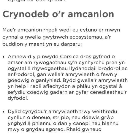
Crynodeb o’r amcanion
Mae'r amcanion rheoli wedi eu cytuno er mwyn
cynnal a gwella gwytnwch ecosystemau, a'r
buddion y maent yn eu darparu:
Amnewid y pinwydd Corsica dros gyfnod o
amser am rywogaethau sy’n cynhyrchu pren yn
ogystal â rhywogaethau llydanddail brodorol ac
anfrodorol, gan wella’r amrywiaeth o fewn y
goedwig o ganlyniad. Bydd gwella’r amrywiaeth
yn help i reoli afiechydon a phlâu yn ogystal â
sefydlu coedwig gadarn ar gyfer cenedlaethau’r
dyfodol.
Dylid cynyddu’r amrywiaeth trwy weithredu
cynllun o deneuo, stripio, neu ddewis grŵp
ynghyd â phlannu o dan y canopi neu blannu
mwy o gnydau agored. Rhaid gwneud