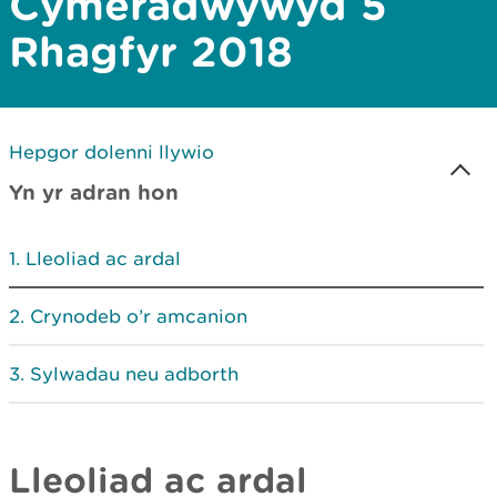
Cymeradwywyd 5
Rhagfyr 2018
Hepgor dolenni llywio
Yn yr adran hon
Lleoliad ac ardal
Crynodeb o’r amcanion
Sylwadau neu adborth
Lleoliad ac ardal