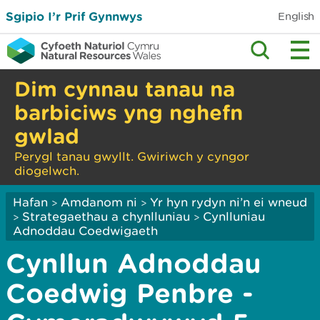
Sgipio I’r Prif Gynnwys
English
Dim cynnau tanau na
barbiciws yng nghefn
gwlad
Perygl tanau gwyllt. Gwiriwch y cyngor
diogelwch.
Hafan
Amdanom ni
Yr hyn rydyn ni’n ei wneud
>
>
Strategaethau a chynlluniau
Cynlluniau
>
>
Adnoddau Coedwigaeth
Cynllun Adnoddau
Coedwig Penbre -