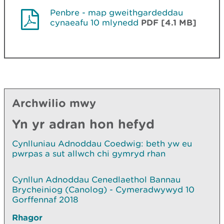
Penbre - map gweithgardeddau
cynaeafu 10 mlynedd
PDF [4.1 MB]
Archwilio mwy
Yn yr adran hon hefyd
Cynlluniau Adnoddau Coedwig: beth yw eu
pwrpas a sut allwch chi gymryd rhan
Cynllun Adnoddau Cenedlaethol Bannau
Brycheiniog (Canolog) - Cymeradwywyd 10
Gorffennaf 2018
Rhagor