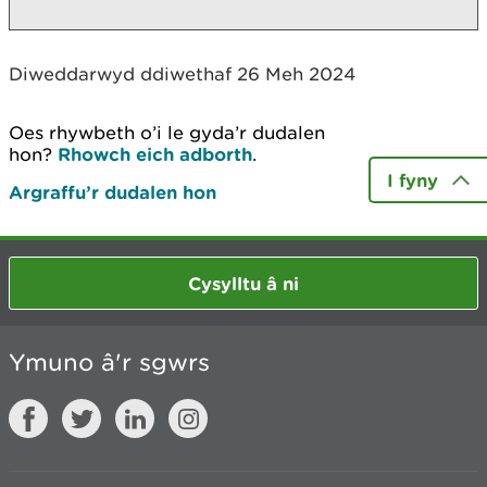
Diweddarwyd ddiwethaf 26 Meh 2024
Oes rhywbeth o’i le gyda’r dudalen
hon?
Rhowch eich adborth
.
I fyny
Argraffu’r dudalen hon
Cysylltu â ni
Ymuno â'r sgwrs