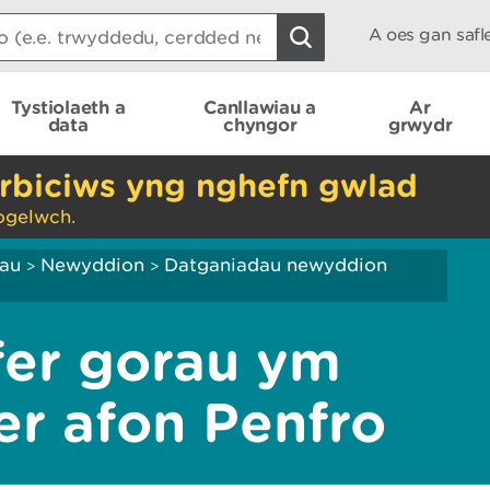
A oes gan saf
Tystiolaeth a
Canllawiau a
Ar
data
chyngor
grwydr
rbiciws yng nghefn gwlad
ogelwch.
iau
Newyddion
Datganiadau newyddion
>
>
fer gorau ym
er afon Penfro