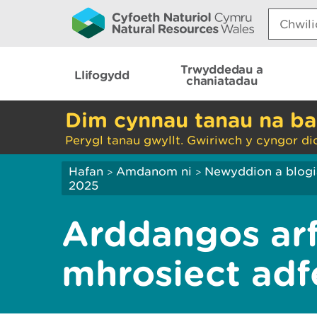
Search:
Trwyddedau a
Llifogydd
chaniatadau
Dim cynnau tanau na ba
Perygl tanau gwyllt. Gwiriwch y cyngor di
Hafan
Amdanom ni
Newyddion a blog
>
>
2025
Arddangos ar
mhrosiect adf