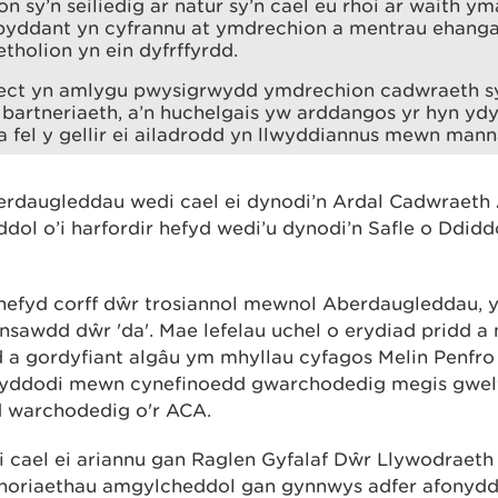
on sy’n seiliedig ar natur sy’n cael eu rhoi ar waith y
a byddant yn cyfrannu at ymdrechion a mentrau ehanga
tholion yn ein dyfrffyrdd.
iect yn amlygu pwysigrwydd ymdrechion cadwraeth sy
bartneriaeth, a’n huchelgais yw arddangos yr hyn yd
 fel y gellir ei ailadrodd yn llwyddiannus mewn manna
rdaugleddau wedi cael ei dynodi’n Ardal Cadwraeth A
dol o’i harfordir hefyd wedi’u dynodi’n Safle o Ddi
hefyd corff dŵr trosiannol mewnol Aberdaugleddau, 
nsawdd dŵr 'da'. Mae lefelau uchel o erydiad pridd a
 a gordyfiant algâu ym mhyllau cyfagos Melin Penfr
ddyddodi mewn cynefinoedd gwarchodedig megis gwel
d warchodedig o'r ACA.
i cael ei ariannu gan Raglen Gyfalaf Dŵr Llywodraeth
aenoriaethau amgylcheddol gan gynnwys adfer afonydd