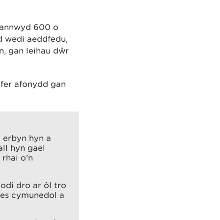
plannwyd 600 o
d wedi aeddfedu,
n, gan leihau dŵr
dfer afonydd gan
l erbyn hyn a
ll hyn gael
rhai o’n
odi dro ar ôl tro
 les cymunedol a