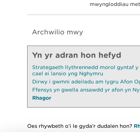
mwyngloddiau mete
Archwilio mwy
Yn yr adran hon hefyd
Strategaeth llythrennedd morol gyntaf y
cael ei lansio yng Nghymru
Dirwy i gwmni adeiladu am lygru Afon O
Ffensys yn gwella ansawdd yr afon yn Ny
Rhagor
Oes rhywbeth o’i le gyda’r dudalen hon?
Rh