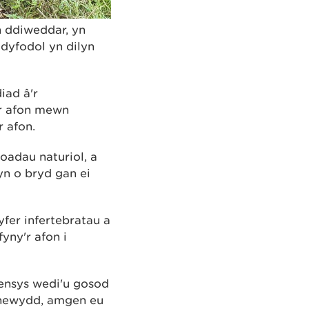
 ddiweddar, yn
 dyfodol yn dilyn
iad â'r
'r afon mewn
r afon.
oadau naturiol, a
hyn o bryd gan ei
yfer infertebratau a
yny'r afon i
fensys wedi'u gosod
d newydd, amgen eu