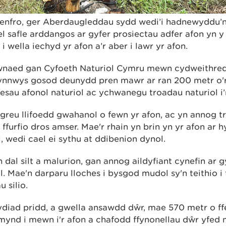
enfro, ger Aberdaugleddau sydd wedi’i hadnewyddu’n
el safle arddangos ar gyfer prosiectau adfer afon yn y
i wella iechyd yr afon a’r aber i lawr yr afon.
wnaed gan Cyfoeth Naturiol Cymru mewn cydweithred
 cynnwys gosod deunydd pren mawr ar ran 200 metr o
esau afonol naturiol ac ychwanegu troadau naturiol i’
greu llifoedd gwahanol o fewn yr afon, ac yn annog tr
 ffurfio dros amser. Mae'r rhain yn brin yn yr afon ar 
 wedi cael ei sythu at ddibenion dynol.
 dal silt a malurion, gan annog aildyfiant cynefin ar g
. Mae'n darparu lloches i bysgod mudol sy'n teithio i f
 silio.
ydiad pridd, a gwella ansawdd dŵr, mae 570 metr o f
 mynd i mewn i'r afon a chafodd ffynonellau dŵr yfe