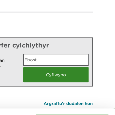
fer cylchlythyr
an
u
Argraffu’r dudalen hon
I fyny