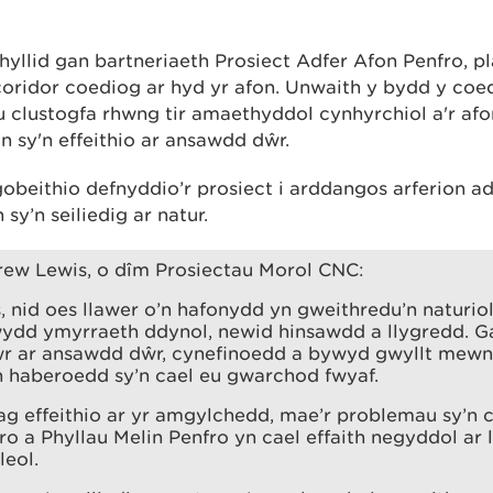
yllid gan bartneriaeth Prosiect Adfer Afon Penfro, 
coridor coediog ar hyd yr afon. Unwaith y bydd y coe
 clustogfa rhwng tir amaethyddol cynhyrchiol a'r afo
n sy'n effeithio ar ansawdd dŵr.
beithio defnyddio’r prosiect i arddangos arferion a
sy’n seiliedig ar natur.
ew Lewis, o dîm Prosiectau Morol CNC:
, nid oes llawer o’n hafonydd yn gweithredu’n naturio
ydd ymyrraeth ddynol, newid hinsawdd a llygredd. Ga
wr ar ansawdd dŵr, cynefinoedd a bywyd gwyllt mewn 
n haberoedd sy’n cael eu gwarchod fwyaf.
ag effeithio ar yr amgylchedd, mae’r problemau sy’n c
ro a Phyllau Melin Penfro yn cael effaith negyddol ar
leol.