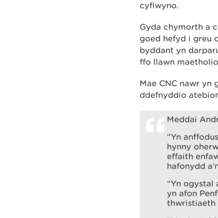
cyflwyno.
Gyda chymorth a ch
goed hefyd i greu 
byddant yn darparu
ffo llawn maetholio
Mae CNC nawr yn go
ddefnyddio atebion 
Meddai Andr
“Yn anffodus
hynny oherw
effaith enfa
hafonydd a’
“Yn ogystal 
yn afon Penf
thwristiaeth 