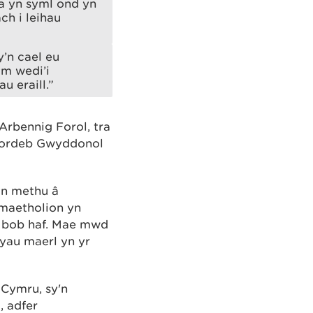
ma yn syml ond yn
ch i leihau
’n cael eu
ym wedi’i
u eraill.”
rbennig Forol, tra
ddordeb Gwyddonol
yn methu â
 maetholion yn
o bob haf. Mae mwd
yau maerl yn yr
 Cymru, sy'n
, adfer