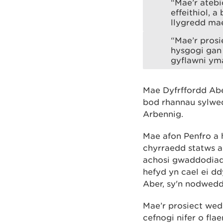
“Mae’r atebi
effeithiol, 
llygredd mae
“Mae’r pros
hysgogi gan 
gyflawni yma
Mae Dyfrffordd Abe
bod rhannau sylwed
Arbennig.
Mae afon Penfro a 
chyrraedd statws a
achosi gwaddodiad
hefyd yn cael ei 
Aber, sy'n nodwed
Mae’r prosiect wed
cefnogi nifer o fl