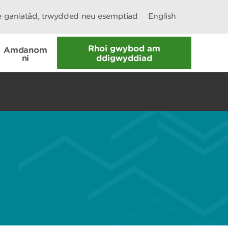
le ganiatâd, trwydded neu esemptiad
English
Rhoi gwybod am
Amdanom
ni
ddigwyddiad