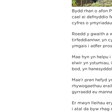
Bydd rhan o afon P
cael ei defnyddio f
cyfres o ymyriadau 
Roedd y gwaith a 
tirfeddiannwr, yn
ymgais i adfer pros
Mae hyn yn helpu i 
elwir yn ystumiau, i
bod, yn hanesyddol,
Mae'r pren hefyd yn
rhywogaethau eraill
gyrraedd eu mannau
Er mwyn lleihau er
i atal da byw rhag