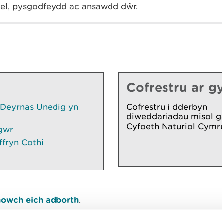
l, pysgodfeydd ac ansawdd dŵr.
Cofrestru ar gy
 Deyrnas Unedig yn
Cofrestru i dderbyn
diweddariadau misol g
Cyfoeth Naturiol Cymr
gwr
ffryn Cothi
owch eich adborth
.