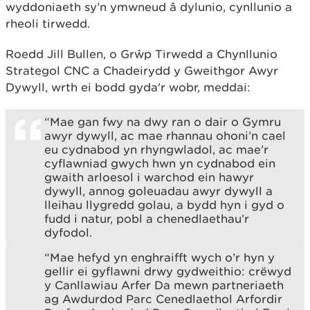
wyddoniaeth sy’n ymwneud â dylunio, cynllunio a
rheoli tirwedd.
Roedd Jill Bullen, o Grŵp Tirwedd a Chynllunio
Strategol CNC a Chadeirydd y Gweithgor Awyr
Dywyll, wrth ei bodd gyda'r wobr, meddai:
“Mae gan fwy na dwy ran o dair o Gymru
awyr dywyll, ac mae rhannau ohoni’n cael
eu cydnabod yn rhyngwladol, ac mae’r
cyflawniad gwych hwn yn cydnabod ein
gwaith arloesol i warchod ein hawyr
dywyll, annog goleuadau awyr dywyll a
lleihau llygredd golau, a bydd hyn i gyd o
fudd i natur, pobl a chenedlaethau’r
dyfodol.
“Mae hefyd yn enghraifft wych o’r hyn y
gellir ei gyflawni drwy gydweithio: crëwyd
y Canllawiau Arfer Da mewn partneriaeth
ag Awdurdod Parc Cenedlaethol Arfordir