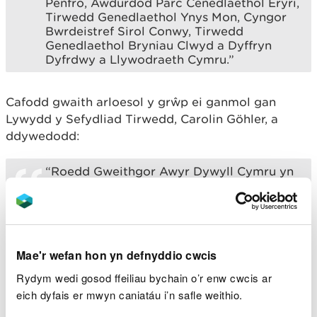
Penfro, Awdurdod Parc Cenedlaethol Eryri,
Tirwedd Genedlaethol Ynys Mon, Cyngor
Bwrdeistref Sirol Conwy, Tirwedd
Genedlaethol Bryniau Clwyd a Dyffryn
Dyfrdwy a Llywodraeth Cymru.”
Cafodd gwaith arloesol y grŵp ei ganmol gan
Lywydd y Sefydliad Tirwedd, Carolin Göhler, a
ddywedodd:
“Roedd Gweithgor Awyr Dywyll Cymru yn
sefyll allan am ei ganllawiau cenedlaethol
arloesol, sy’n torri tir newydd ac yn
darparu adnodd hanfodol i’r rhai sy’n
cynllunio ac yn dylunio tirweddau gyda
sensitifrwydd i awyr y nos – yng Nghymru,
Mae'r wefan hon yn defnyddio cwcis
a thu hwnt, gan amddiffyn bywyd gwyllt a
chreu cynlluniau goleuo rhatach sy’n fwy
Rydym wedi gosod ffeiliau bychain o’r enw cwcis ar
cyfeillgar i bobl.”
eich dyfais er mwyn caniatáu i’n safle weithio.