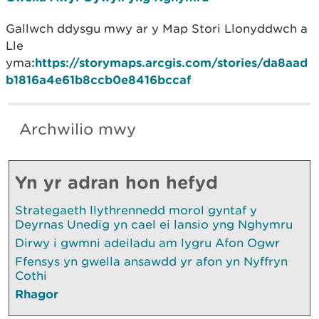
Gallwch ddysgu mwy ar y Map Stori Llonyddwch a
Lle
yma
:https://storymaps.arcgis.com/stories/da8aad
b1816a4e61b8ccb0e8416bccaf
Archwilio mwy
Yn yr adran hon hefyd
Strategaeth llythrennedd morol gyntaf y
Deyrnas Unedig yn cael ei lansio yng Nghymru
Dirwy i gwmni adeiladu am lygru Afon Ogwr
Ffensys yn gwella ansawdd yr afon yn Nyffryn
Cothi
Rhagor