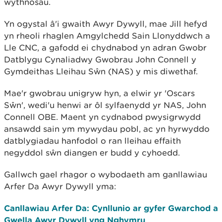
wythnosau.
Yn ogystal â'i gwaith Awyr Dywyll, mae Jill hefyd
yn rheoli rhaglen Amgylchedd Sain Llonyddwch a
Lle CNC, a gafodd ei chydnabod yn adran Gwobr
Datblygu Cynaliadwy Gwobrau John Connell y
Gymdeithas Lleihau Sŵn (NAS) y mis diwethaf.
Mae'r gwobrau unigryw hyn, a elwir yr 'Oscars
Sŵn', wedi'u henwi ar ôl sylfaenydd yr NAS, John
Connell OBE. Maent yn cydnabod pwysigrwydd
ansawdd sain ym mywydau pobl, ac yn hyrwyddo
datblygiadau hanfodol o ran lleihau effaith
negyddol sŵn diangen er budd y cyhoedd.
Gallwch gael rhagor o wybodaeth am ganllawiau
Arfer Da Awyr Dywyll yma:
Canllawiau Arfer Da: Cynllunio ar gyfer Gwarchod a
Gwella Awyr Dywyll yng Nghymru