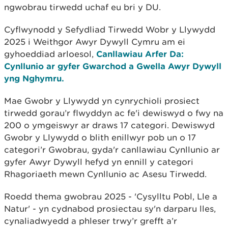
ngwobrau tirwedd uchaf eu bri y DU.
Cyflwynodd y Sefydliad Tirwedd Wobr y Llywydd
2025 i Weithgor Awyr Dywyll Cymru am ei
gyhoeddiad arloesol,
Canllawiau Arfer Da:
Cynllunio ar gyfer Gwarchod a Gwella Awyr Dywyll
yng Nghymru.
Mae Gwobr y Llywydd yn cynrychioli prosiect
tirwedd gorau’r flwyddyn ac fe'i dewiswyd o fwy na
200 o ymgeiswyr ar draws 17 categori. Dewiswyd
Gwobr y Llywydd o blith enillwyr pob un o 17
categori’r Gwobrau, gyda'r canllawiau Cynllunio ar
gyfer Awyr Dywyll hefyd yn ennill y categori
Rhagoriaeth mewn Cynllunio ac Asesu Tirwedd.
Roedd thema gwobrau 2025 - 'Cysylltu Pobl, Lle a
Natur' - yn cydnabod prosiectau sy'n darparu lles,
cynaliadwyedd a phleser trwy’r grefft a’r