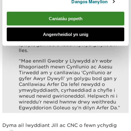
Dangos Manylion
gwerthfawr, ac roedd Jill Bullen yn
awyddus i atgoffa pawb i chwarae eu rhan.
Caniatáu popeth
“Mae annog goleuadau awyr dywyll a
lleihau llygredd golau yn rhywbeth y
gallwn ni i gyd ei wneud ar hyn o bryd i
Angenrheidiol yn unig
amddiffyn awyr dywyll a thirweddau
tywyll, gan fod o fudd i fywyd gwyllt a’n
lles.
“Mae ennill Gwobr y Llywydd a’r wobr
Rhagoriaeth mewn Cynllunio ac Asesu
Tirwedd am y canllawiau ‘Cynllunio ar
gyfer Awyr Dywyll’ yn golygu bod gan y
Canllawiau Arfer Da lefel newydd o
ymwybyddiaeth, cyrhaeddiad a chyfle i
wneud newid gwirioneddol. Helpwch ni i
wireddu’r newid hwnnw drwy weithredu
Egwyddorion Goleuo sy’n dilyn Arfer Da.”
Dyma ail lwyddiant Jill ac CNC o fewn ychydig