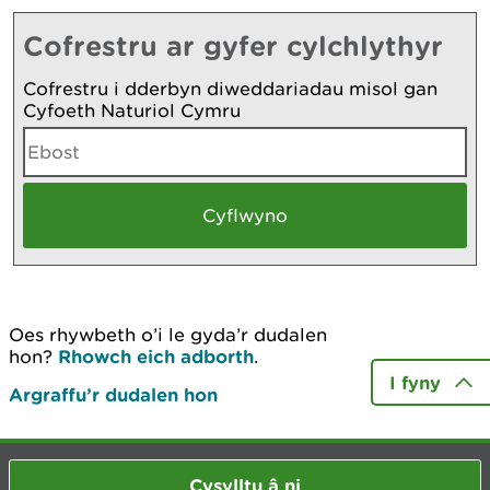
Cofrestru ar gyfer cylchlythyr
Cofrestru i dderbyn diweddariadau misol gan
Cyfoeth Naturiol Cymru
Oes rhywbeth o’i le gyda’r dudalen
hon?
Rhowch eich adborth
.
I fyny
Argraffu’r dudalen hon
Cysylltu â ni