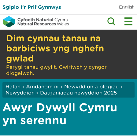
Sgipio I’r Prif Gynnwys
English
Dim cynnau tanau na
barbiciws yng nghefn
gwlad
Perygl tanau gwyllt. Gwiriwch y cyngor
diogelwch.
Hafan
Amdanom ni
Newyddion a blogiau
>
>
>
Newyddion
Datganiadau newyddion 2025
>
Awyr Dywyll Cymru
yn serennu