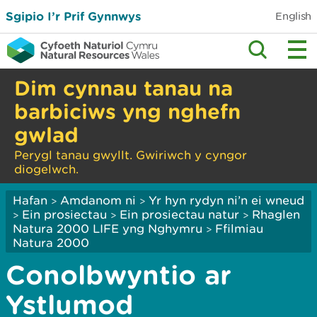
Sgipio I’r Prif Gynnwys
English
Dim cynnau tanau na
barbiciws yng nghefn
gwlad
Perygl tanau gwyllt. Gwiriwch y cyngor
diogelwch.
Hafan
Amdanom ni
Yr hyn rydyn ni’n ei wneud
>
>
Ein prosiectau
Ein prosiectau natur
Rhaglen
>
>
>
Natura 2000 LIFE yng Nghymru
Ffilmiau
>
Natura 2000
Conolbwyntio ar
Ystlumod