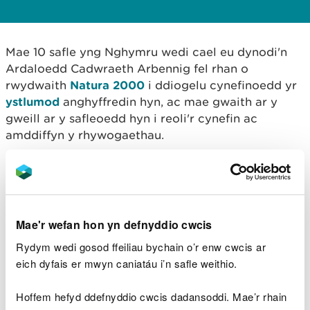
Mae 10 safle yng Nghymru wedi cael eu dynodi'n
Ardaloedd Cadwraeth Arbennig fel rhan o
rwydwaith
Natura 2000
i ddiogelu cynefinoedd yr
ystlumod
anghyffredin hyn, ac mae gwaith ar y
gweill ar y safleoedd hyn i reoli'r cynefin ac
amddiffyn y rhywogaethau.
Mae Rhaglen LIFE Natura 2000 wedi cynhyrchu
cynlluniau gweithredu â chostau ar gyfer pob safle
Ystlum Natura 2000 yng Nghymru, gan gynllunio i'r
dyfodol a helpu i sicrhau arian hollbwysig i'r
Mae'r wefan hon yn defnyddio cwcis
mamaliaid cyfareddol hyn.
Rydym wedi gosod ffeiliau bychain o’r enw cwcis ar
eich dyfais er mwyn caniatáu i’n safle weithio.
Hoffem hefyd ddefnyddio cwcis dadansoddi. Mae’r rhain