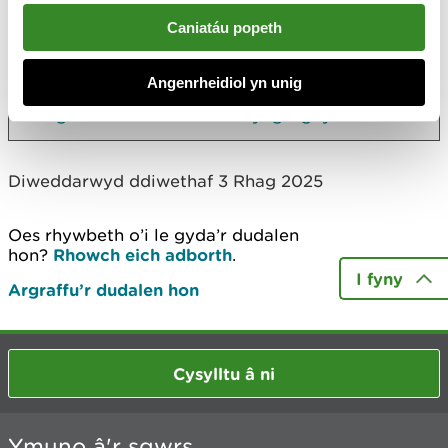
Rhagor
Caniatáu popeth
Yn rhywle arall ar y safle
Angenrheidiol yn unig
Rhaglen Natura 2000 LIFE yng Nghymru
Diweddarwyd ddiwethaf 3 Rhag 2025
Oes rhywbeth o’i le gyda’r dudalen
hon?
Rhowch eich adborth
.
I fyny
Argraffu’r dudalen hon
Cysylltu â ni
Ymuno â'r sgwrs