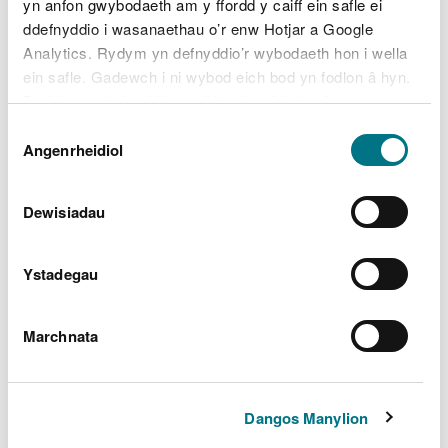
yn anfon gwybodaeth am y ffordd y caiff ein safle ei
ddefnyddio i wasanaethau o’r enw Hotjar a Google
Analytics. Rydym yn defnyddio’r wybodaeth hon i wella
ein safle. Gadewch i ni wybod eich bod yn fodlon â hyn.
Byddwn yn defnyddio cwci i gadw eich dewis.
Dewis
Gellir
darllen mwy am ein cwcis
cyn i chi ddewis.
Angenrheidiol
Caniatâd
Dewisiadau
Archwilio mwy
Ystadegau
Yn yr adran hon hefyd
Marchnata
Coetiroedd hynafol
Llynoedd ac afonydd prydferth
Dangos Manylion
Twyni Dynamig