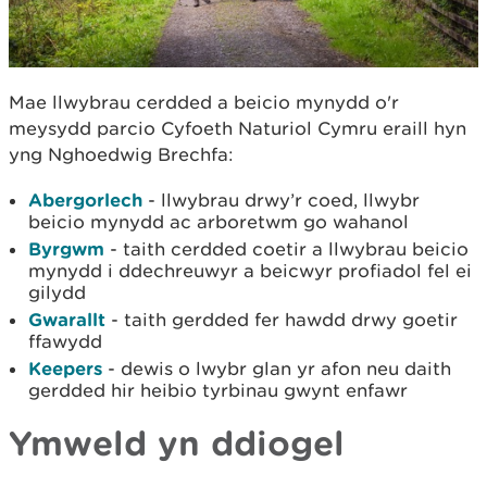
Mae llwybrau cerdded a beicio mynydd o'r
meysydd parcio Cyfoeth Naturiol Cymru eraill hyn
yng Nghoedwig Brechfa:
Abergorlech
- llwybrau drwy’r coed, llwybr
beicio mynydd ac arboretwm go wahanol
Byrgwm
- taith cerdded coetir a llwybrau beicio
mynydd i ddechreuwyr a beicwyr profiadol fel ei
gilydd
Gwarallt
- taith gerdded fer hawdd drwy goetir
ffawydd
Keepers
- dewis o lwybr glan yr afon neu daith
gerdded hir heibio tyrbinau gwynt enfawr
Ymweld yn ddiogel