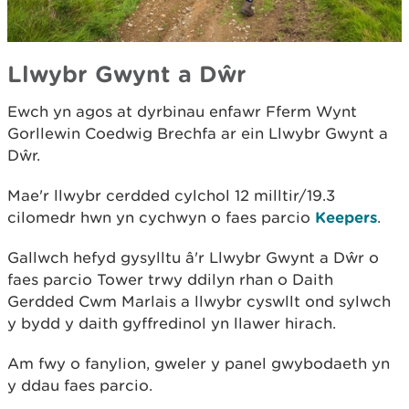
Llwybr Gwynt a Dŵr
Ewch yn agos at dyrbinau enfawr Fferm Wynt
Gorllewin Coedwig Brechfa ar ein Llwybr Gwynt a
Dŵr.
Mae'r llwybr cerdded cylchol 12 milltir/19.3
cilomedr hwn yn cychwyn o faes parcio
Keepers
.
Gallwch hefyd gysylltu â'r Llwybr Gwynt a Dŵr o
faes parcio Tower trwy ddilyn rhan o Daith
Gerdded Cwm Marlais a llwybr cyswllt ond sylwch
y bydd y daith gyffredinol yn llawer hirach.
Am fwy o fanylion, gweler y panel gwybodaeth yn
y ddau faes parcio.