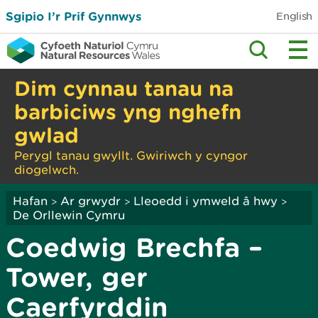
Sgipio I’r Prif Gynnwys
English
Dim cynnau tanau na
barbiciws yng nghefn
gwlad
Perygl tanau gwyllt. Gwiriwch y cyngor
diogelwch.
Hafan
Ar grwydr
Lleoedd i ymweld â hwy
>
>
>
De Orllewin Cymru
Coedwig Brechfa –
Tower, ger
Caerfyrddin