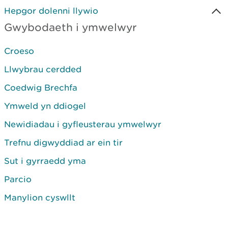
Hepgor dolenni llywio
Gwybodaeth i ymwelwyr
Croeso
Llwybrau cerdded
Coedwig Brechfa
Ymweld yn ddiogel
Newidiadau i gyfleusterau ymwelwyr
Trefnu digwyddiad ar ein tir
Sut i gyrraedd yma
Parcio
Manylion cyswllt