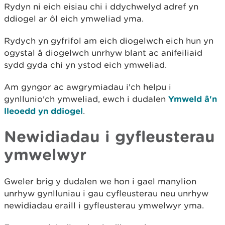
Rydyn ni eich eisiau chi i ddychwelyd adref yn
ddiogel ar ôl eich ymweliad yma.
Rydych yn gyfrifol am eich diogelwch eich hun yn
ogystal â diogelwch unrhyw blant ac anifeiliaid
sydd gyda chi yn ystod eich ymweliad.
Am gyngor ac awgrymiadau i'ch helpu i
gynllunio'ch ymweliad, ewch i dudalen
Ymweld â'n
lleoedd yn ddiogel
.
Newidiadau i gyfleusterau
ymwelwyr
Gweler brig y dudalen we hon i gael manylion
unrhyw gynlluniau i gau cyfleusterau neu unrhyw
newidiadau eraill i gyfleusterau ymwelwyr yma.