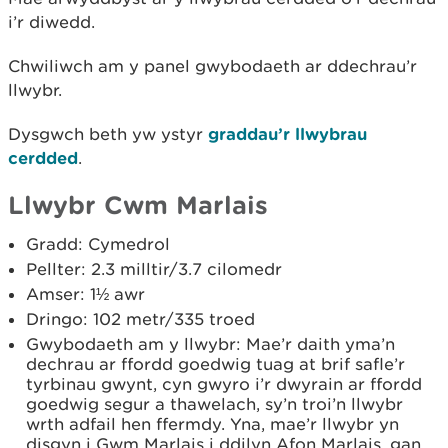
i’r diwedd.
Chwiliwch am y panel gwybodaeth ar ddechrau’r
llwybr.
Dysgwch beth yw ystyr
graddau’r llwybrau
cerdded
.
Llwybr Cwm Marlais
Gradd: Cymedrol
Pellter: 2.3 milltir/3.7 cilomedr
Amser: 1½ awr
Dringo: 102 metr/335 troed
Gwybodaeth am y llwybr: Mae’r daith yma’n
dechrau ar ffordd goedwig tuag at brif safle’r
tyrbinau gwynt, cyn gwyro i’r dwyrain ar ffordd
goedwig segur a thawelach, sy’n troi’n llwybr
wrth adfail hen ffermdy. Yna, mae’r llwybr yn
disgyn i Gwm Marlais i ddilyn Afon Marlais, gan