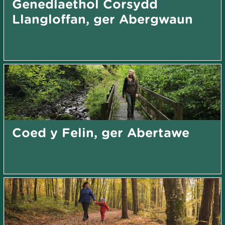
Genedlaethol Corsydd
Llangloffan, ger Abergwaun
Coed y Felin, ger Abertawe