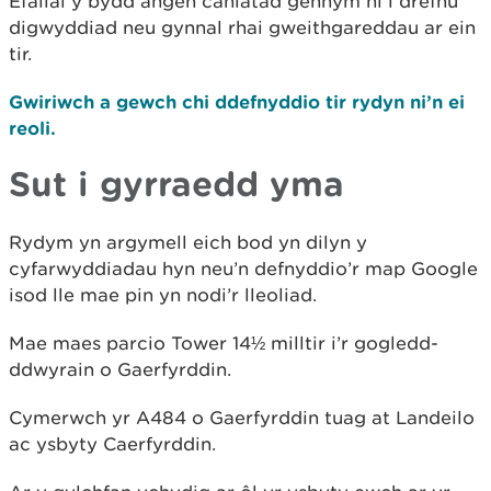
Efallai y bydd angen caniatâd gennym ni i drefnu
digwyddiad neu gynnal rhai gweithgareddau ar ein
tir.
Gwiriwch a gewch chi ddefnyddio tir rydyn ni’n ei
reoli.
Sut i gyrraedd yma
Rydym yn argymell eich bod yn dilyn y
cyfarwyddiadau hyn neu’n defnyddio’r map Google
isod lle mae pin yn nodi’r lleoliad.
Mae maes parcio Tower 14½ milltir i’r gogledd-
ddwyrain o Gaerfyrddin.
Cymerwch yr A484 o Gaerfyrddin tuag at Landeilo
ac ysbyty Caerfyrddin.