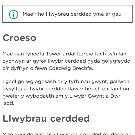
Mae’r holl lwybrau cerdded yma ar gau.
Croeso
Mae gan fynedfa Tower ardal barcio fach sy'n fan
cychwyn ar gyfer llwybr cerdded gyda golygfeydd
o'r dyffryn o fewn Coedwig Brechfa.
I gael golwg agosach ar y tyrbinau gwynt, gallwch
gysylltu â llwybr cerdded llawer hirach o'r fan hon -
gweler y wybodaeth am y Llwybr Gwynt a Dŵr
isod.
Llwybrau cerdded
Mae arwyddbyst ar y llwybrau cerdded o’r dechrau