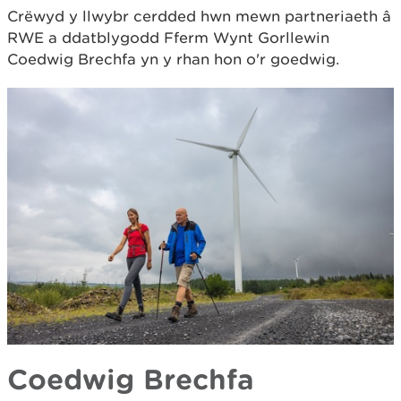
Crëwyd y llwybr cerdded hwn mewn partneriaeth â
RWE a ddatblygodd Fferm Wynt Gorllewin
Coedwig Brechfa yn y rhan hon o'r goedwig.
Coedwig Brechfa