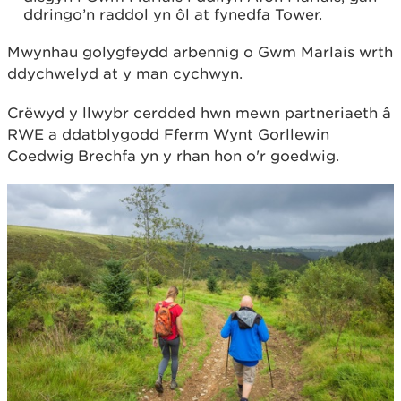
ddringo’n raddol yn ôl at fynedfa Tower.
Mwynhau golygfeydd arbennig o Gwm Marlais wrth
ddychwelyd at y man cychwyn.
Crëwyd y llwybr cerdded hwn mewn partneriaeth â
RWE a ddatblygodd Fferm Wynt Gorllewin
Coedwig Brechfa yn y rhan hon o'r goedwig.