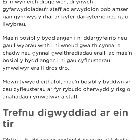
Er mwyn eich diogelwch, dilynwch
gyfarwyddiadau'r staff ac arwyddion bob amser
gan gynnwys y rhai ar gyfer dargyfeirio neu gau
llwybrau.
Mae'n bosibl y bydd angen i ni ddargyfeirio neu
gau llwybrau wrth i ni wneud gwaith cynnal a
chadw neu gynnal gweithrediadau eraill ac mae'n
bosibl y bydd angen i ni gau cyfleusterau
ymwelwyr eraill dros dro.
Mewn tywydd eithafol, mae'n bosibl y byddwn yn
cau cyfleusterau ar fyr rybudd oherwydd y risg o
anafiadau i ymwelwyr a staff.
Trefnu digwyddiad ar ein
tir