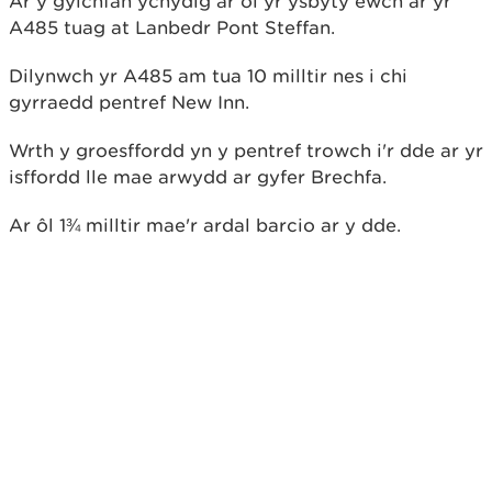
Ar y gylchfan ychydig ar ôl yr ysbyty ewch ar yr
A485 tuag at Lanbedr Pont Steffan.
Dilynwch yr A485 am tua 10 milltir nes i chi
gyrraedd pentref New Inn.
Wrth y groesffordd yn y pentref trowch i'r dde ar yr
isffordd lle mae arwydd ar gyfer Brechfa.
Ar ôl 1¾ milltir mae'r ardal barcio ar y dde.