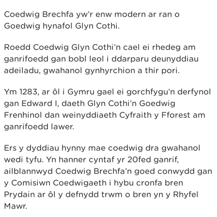
Coedwig Brechfa yw’r enw modern ar ran o
Goedwig hynafol Glyn Cothi.
Roedd Coedwig Glyn Cothi’n cael ei rhedeg am
ganrifoedd gan bobl leol i ddarparu deunyddiau
adeiladu, gwahanol gynhyrchion a thir pori.
Ym 1283, ar ôl i Gymru gael ei gorchfygu’n derfynol
gan Edward I, daeth Glyn Cothi’n Goedwig
Frenhinol dan weinyddiaeth Cyfraith y Fforest am
ganrifoedd lawer.
Ers y dyddiau hynny mae coedwig dra gwahanol
wedi tyfu. Yn hanner cyntaf yr 20fed ganrif,
ailblannwyd Coedwig Brechfa’n goed conwydd gan
y Comisiwn Coedwigaeth i hybu cronfa bren
Prydain ar ôl y defnydd trwm o bren yn y Rhyfel
Mawr.