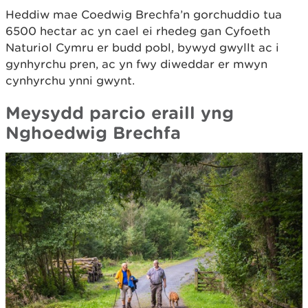
Heddiw mae Coedwig Brechfa’n gorchuddio tua
6500 hectar ac yn cael ei rhedeg gan Cyfoeth
Naturiol Cymru er budd pobl, bywyd gwyllt ac i
gynhyrchu pren, ac yn fwy diweddar er mwyn
cynhyrchu ynni gwynt.
Meysydd parcio eraill yng
Nghoedwig Brechfa