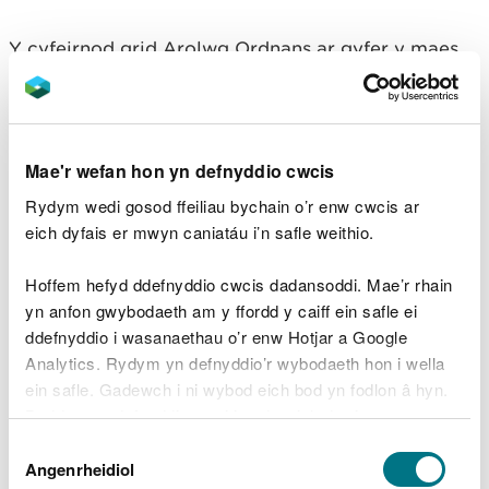
Y cyfeirnod grid Arolwg Ordnans ar gyfer y maes
parcio yw SN 495 354 (Explorer Map 186).
Y cod post yw SA39 9EJ.
Sylwer bod y cod post
hwn yn cwmpasu ardal eang ac ni fydd yn mynd â
Mae'r wefan hon yn defnyddio cwcis
chi yn uniongyrchol i’r fynedfa.
Rydym wedi gosod ffeiliau bychain o’r enw cwcis ar
Edrychwch ar y lle hwn ar wefan What3Words.
eich dyfais er mwyn caniatáu i’n safle weithio.
Cludiant cyhoeddus
Hoffem hefyd ddefnyddio cwcis dadansoddi. Mae’r rhain
yn anfon gwybodaeth am y ffordd y caiff ein safle ei
Y prif orsaf reilffordd agosaf yw Caerfyrddin.
ddefnyddio i wasanaethau o’r enw Hotjar a Google
Analytics. Rydym yn defnyddio’r wybodaeth hon i wella
Er mwyn cael manylion ynghylch cludiant
ein safle. Gadewch i ni wybod eich bod yn fodlon â hyn.
cyhoeddus, ewch i
wefan Traveline Cymru
.
Byddwn yn defnyddio cwci i gadw eich dewis.
Parcio
Dewis
Gellir
darllen mwy am ein cwcis
cyn i chi ddewis.
Angenrheidiol
Caniatâd