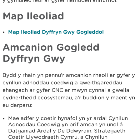
y gymuned leol ar gyfer hamdden anffurfiol.
Map lleoliad
Map lleoliad Dyffryn Gwy Gogleddol
Amcanion Gogledd
Dyffryn Gwy
Bydd y rhain yn pennu’r amcanion rheoli ar gyfer y
cynllun adnoddau coedwig a gweithgareddau
ehangach ar gyfer CNC er mwyn cynnal a gwella
cydnerthedd ecosystemau, a’r buddion y maent yn
eu darparu:
Mae adfer y coetir hynafol yn yr ardal Cynllun
Adnoddau Coedwig yn brif amcan yn unol â
Datganiad Ardal y De Ddwyrain, Strategaeth
Coetir Llywodraeth Cymru, a Chynllun