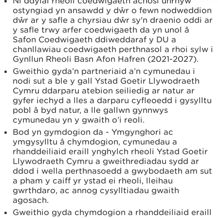
Ni ddylai rheoli coedwigaeth achosi unrhyw
ostyngiad yn ansawdd y dŵr o fewn nodweddion
dŵr ar y safle a chyrsiau dŵr sy'n draenio oddi ar
y safle trwy arfer coedwigaeth da yn unol â
Safon Coedwigaeth ddiweddaraf y DU a
chanllawiau coedwigaeth perthnasol a rhoi sylw i
Gynllun Rheoli Basn Afon Hafren (2021-2027).
Gweithio gyda’n partneriaid a’n cymunedau i
nodi sut a ble y gall Ystad Goetir Llywodraeth
Cymru ddarparu atebion seiliedig ar natur ar
gyfer iechyd a lles a darparu cyfleoedd i gysylltu
pobl â byd natur, a lle gallwn gynnwys
cymunedau yn y gwaith o’i reoli.
Bod yn gymdogion da - Ymgynghori ac
ymgysylltu â chymdogion, cymunedau a
rhanddeiliaid eraill ynghylch rheoli Ystad Goetir
Llywodraeth Cymru a gweithrediadau sydd ar
ddod i wella perthnasoedd a gwybodaeth am sut
a pham y caiff yr ystad ei rheoli, lleihau
gwrthdaro, ac annog cysylltiadau gwaith
agosach.
Gweithio gyda chymdogion a rhanddeiliaid eraill