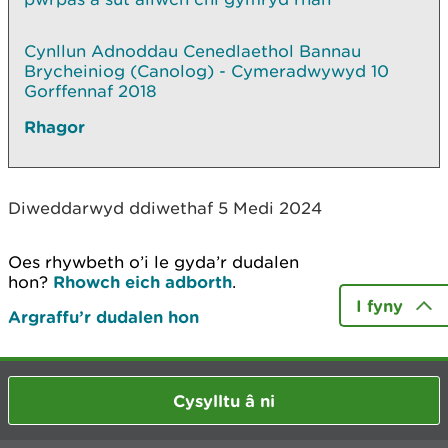
Cynllun Adnoddau Cenedlaethol Bannau
Brycheiniog (Canolog) - Cymeradwywyd 10
Gorffennaf 2018
Rhagor
Diweddarwyd ddiwethaf 5 Medi 2024
Oes rhywbeth o’i le gyda’r dudalen
hon?
Rhowch eich adborth
.
I fyny
Argraffu’r dudalen hon
Cysylltu â ni