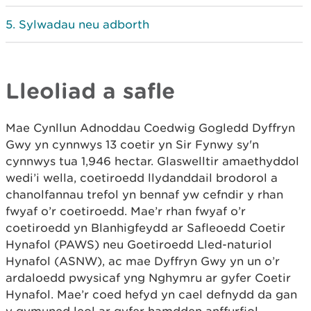
Sylwadau neu adborth
Lleoliad a safle
Mae Cynllun Adnoddau Coedwig Gogledd Dyffryn
Gwy yn cynnwys 13 coetir yn Sir Fynwy sy'n
cynnwys tua 1,946 hectar. Glaswelltir amaethyddol
wedi’i wella, coetiroedd llydanddail brodorol a
chanolfannau trefol yn bennaf yw cefndir y rhan
fwyaf o’r coetiroedd. Mae’r rhan fwyaf o’r
coetiroedd yn Blanhigfeydd ar Safleoedd Coetir
Hynafol (PAWS) neu Goetiroedd Lled-naturiol
Hynafol (ASNW), ac mae Dyffryn Gwy yn un o’r
ardaloedd pwysicaf yng Nghymru ar gyfer Coetir
Hynafol. Mae’r coed hefyd yn cael defnydd da gan