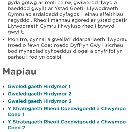
gyda golwg ar reoli ceirw, gwiwerod llwyd a
baeddod gwyllt ar Ystad Goetir Llywodraeth
Cymru ac ardaloedd cyfagos i leihau effeithiau
negyddol. Rheoli mannau agored ar ystad goetir
Llywodraeth Cymru i hwyluso rheoli bywyd
gwyllt.
Monitro, cynnal a gwella'r ddarpariaeth llwybrau
troed o fewn Coetiroedd Dyffryn Gwy i sicrhau
bod mynediad cyhoeddus diogel a chyfrifol yn
parhau i fod yn bosibl.
Mapiau
Gweledigaeth Hirdymor 1
Gweledigaeth Hirdymor 2
Gweledigaeth Hirdymor 3
Y Strategaeth Rheoli Coedwigoedd a Chwympo
Coed 1
Y Strategaeth Rheoli Coedwigoedd a Chwympo
Coed 2