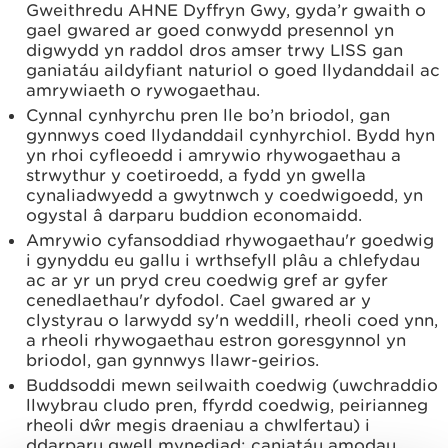
Gweithredu AHNE Dyffryn Gwy, gyda’r gwaith o
gael gwared ar goed conwydd presennol yn
digwydd yn raddol dros amser trwy LISS gan
ganiatáu aildyfiant naturiol o goed llydanddail ac
amrywiaeth o rywogaethau.
Cynnal cynhyrchu pren lle bo’n briodol, gan
gynnwys coed llydanddail cynhyrchiol. Bydd hyn
yn rhoi cyfleoedd i amrywio rhywogaethau a
strwythur y coetiroedd, a fydd yn gwella
cynaliadwyedd a gwytnwch y coedwigoedd, yn
ogystal â darparu buddion economaidd.
Amrywio cyfansoddiad rhywogaethau'r goedwig
i gynyddu eu gallu i wrthsefyll plâu a chlefydau
ac ar yr un pryd creu coedwig gref ar gyfer
cenedlaethau'r dyfodol. Cael gwared ar y
clystyrau o larwydd sy'n weddill, rheoli coed ynn,
a rheoli rhywogaethau estron goresgynnol yn
briodol, gan gynnwys llawr-geirios.
Buddsoddi mewn seilwaith coedwig (uwchraddio
llwybrau cludo pren, ffyrdd coedwig, peirianneg
rheoli dŵr megis draeniau a chwlfertau) i
ddarparu gwell mynediad; caniatáu amodau