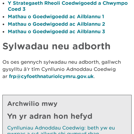
Y Strategaeth Rheoli Coedwigoedd a Chwympo
Coed 3
Mathau o Goedwigoedd ac Ailblannu 1
Mathau o Goedwigoedd ac Ailblannu 2
Mathau o Goedwigoedd ac Ailblannu 3
Sylwadau neu adborth
Os oes gennych sylwadau neu adborth, gallwch
gysylltu â’r tîm Cynllunio Adnoddau Coedwig
ar
frp@cyfoethnaturiolcymru.gov.uk
.
Archwilio mwy
Yn yr adran hon hefyd
Cynlluniau Adnoddau Coedwig: beth yw eu
pwrpas a sut allwch chi gymryd rhan