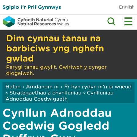
Sgipio I’r Prif Gynnwys
English
Dim cynnau tanau na
barbiciws yng nghefn
gwlad
Perygl tanau gwyllt. Gwiriwch y cyngor
diogelwch.
Hafan
Amdanom ni
Yr hyn rydyn ni’n ei wneud
>
>
Strategaethau a chynlluniau
Cynlluniau
>
>
Adnoddau Coedwigaeth
Cynllun Adnoddau
Coedwig Gogledd