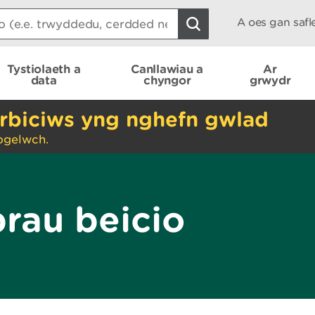
A oes gan saf
Tystiolaeth a
Canllawiau a
Ar
data
chyngor
grwydr
rbiciws yng nghefn gwlad
ogelwch.
rau beicio