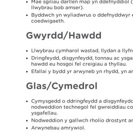
Mae sgiliau darllen map yn ddefnyddiol 
llwybrau bob amser).
Byddwch yn wyliadwrus o ddefnyddwyr er
coedwigaeth.
Gwyrdd/Hawdd
Llwybrau cymharol wastad, llydan a llyfn
Dringfeydd, disgynfeydd, tonnau ac ysg
hawdd eu hosgoi fel creigiau a thyllau.
Efallai y bydd yr arwyneb yn rhydd, yn 
Glas/Cymedrol
Cymysgedd o ddringfeydd a disgynfeydd
nodweddion technegol fel gwreiddiau coe
ysgafellau.
Nodweddion y gallwch rholio drostynt ar
Arwynebau amrywiol.