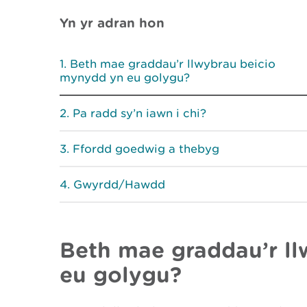
Yn yr adran hon
Beth mae graddau’r llwybrau beicio
mynydd yn eu golygu?
Pa radd sy’n iawn i chi?
Ffordd goedwig a thebyg
Gwyrdd/Hawdd
Beth mae graddau’r l
eu golygu?