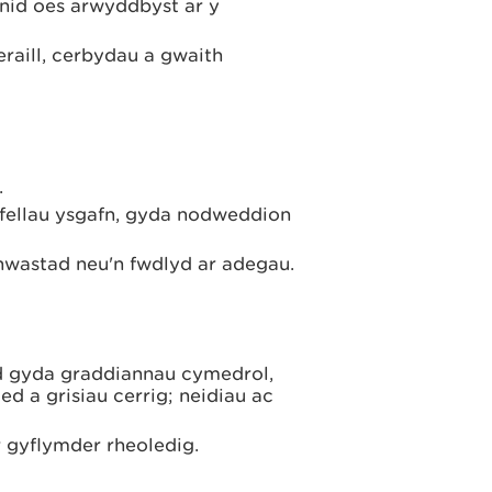
(nid oes arwyddbyst ar y
aill, cerbydau a gwaith
.
afellau ysgafn, gyda nodweddion
anwastad neu'n fwdlyd ar adegau.
 gyda graddiannau cymedrol,
d a grisiau cerrig; neidiau ac
 gyflymder rheoledig.