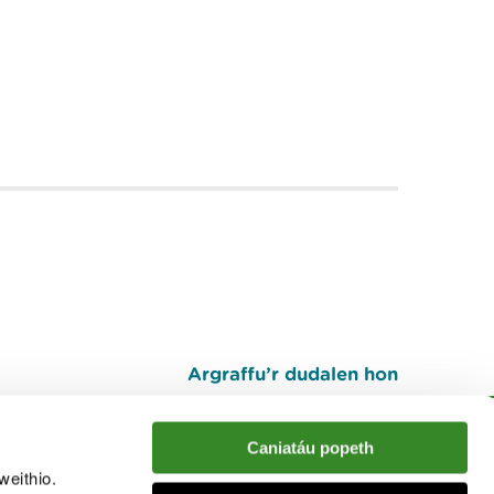
Argraffu’r dudalen hon
I fyny
Caniatáu popeth
weithio.