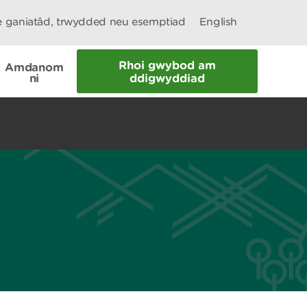
le ganiatâd, trwydded neu esemptiad
English
Rhoi gwybod am
Amdanom
ni
ddigwyddiad