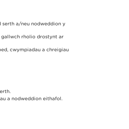
 serth a/neu nodweddion y
gallwch rholio drostynt ar
oed, cwympiadau a chreigiau
erth.
au a nodweddion eithafol.