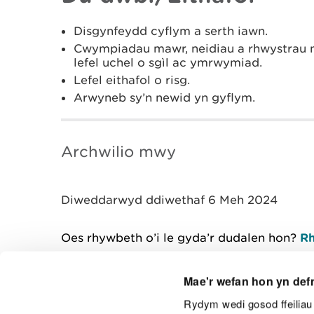
Disgynfeydd cyflym a serth iawn.
Cwympiadau mawr, neidiau a rhwystrau na
lefel uchel o sgìl ac ymrwymiad.
Lefel eithafol o risg.
Arwyneb sy’n newid yn gyflym.
Archwilio mwy
Diweddarwyd ddiwethaf 6 Meh 2024
Oes rhywbeth o’i le gyda’r dudalen hon?
Rh
Mae'r wefan hon yn def
Rydym wedi gosod ffeiliau 