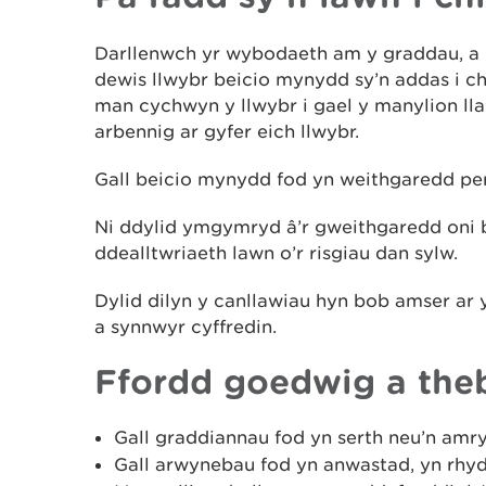
Darllenwch yr wybodaeth am y graddau, a
dewis llwybr beicio mynydd sy’n addas i ch
man cychwyn y llwybr i gael y manylion l
arbennig ar gyfer eich llwybr.
Gall beicio mynydd fod yn weithgaredd per
Ni ddylid ymgymryd â’r gweithgaredd oni 
ddealltwriaeth lawn o’r risgiau dan sylw.
Dylid dilyn y canllawiau hyn bob amser ar y
a synnwyr cyffredin.
Ffordd goedwig a the
Gall graddiannau fod yn serth neu’n amry
Gall arwynebau fod yn anwastad, yn rhyd