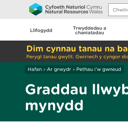
Search:
Trwyddedau a
Llifogydd
chaniatadau
Dim cynnau tanau na ba
Perygl tanau gwyllt. Gwiriwch y cyngor di
Hafan
Ar grwydr
Pethau i’w gwneud
>
>
Graddau llwyb
mynydd