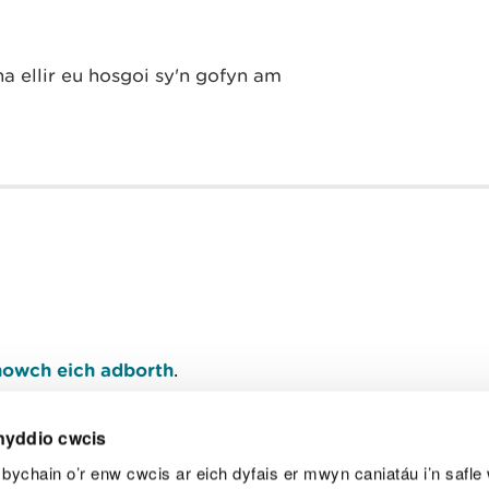
 ellir eu hosgoi sy'n gofyn am
owch eich adborth
.
nyddio cwcis
bychain o’r enw cwcis ar eich dyfais er mwyn caniatáu i’n safle 