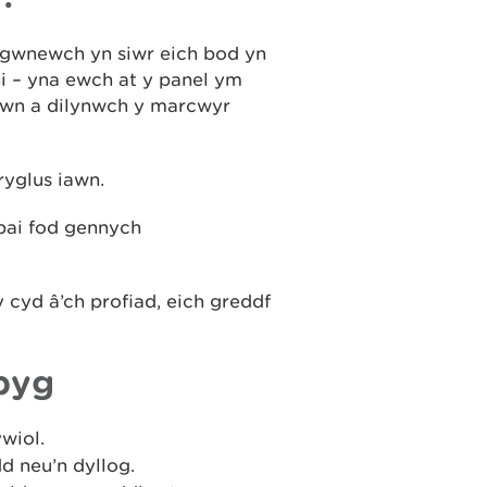
 gwnewch yn siwr eich bod yn
i – yna ewch at y panel ym
lawn a dilynwch y marcwyr
yglus iawn.
bai fod gennych
 cyd â’ch profiad, eich greddf
byg
wiol.
d neu’n dyllog.