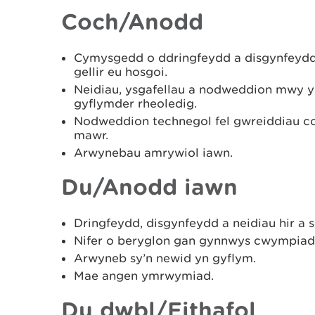
Coch/Anodd
Cymysgedd o ddringfeydd a disgynfeydd
gellir eu hosgoi.
Neidiau, ysgafellau a nodweddion mwy y 
gyflymder rheoledig.
Nodweddion technegol fel gwreiddiau c
mawr.
Arwynebau amrywiol iawn.
Du/Anodd iawn
Dringfeydd, disgynfeydd a neidiau hir a s
Nifer o beryglon gan gynnwys cwympiad
Arwyneb sy’n newid yn gyflym.
Mae angen ymrwymiad.
Du dwbl/Eithafol