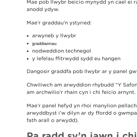
Mae pob llwybr beicio mynydd yn cael ei 
anodd ydyw.
Mae’r graddau’n ystyried:
arwyneb y llwybr
graddiannau
nodweddion technegol
y lefelau ffitrwydd sydd eu hangen
Dangosir graddfa pob llwybr ar y panel gw
Chwiliwch am arwyddion rhybudd “Y Safon 
am archwilio’r rhain cyn i chi feicio arnynt.
Mae’r panel hefyd yn rhoi manylion pellac
arwyddbyst i’w dilyn ar dy ffordd o gwmp
fath arall o arwydd).
Pa radd sy’n iawn i ch