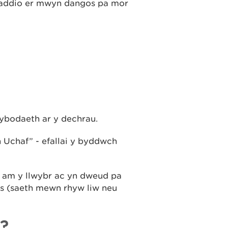
raddio er mwyn dangos pa mor
ybodaeth ar y dechrau.
Uchaf” - efallai y byddwch
h am y llwybr ac yn dweud pa
as (saeth mewn rhyw liw neu
i?