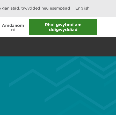
le ganiatâd, trwydded neu esemptiad
English
Rhoi gwybod am
Amdanom
ni
ddigwyddiad