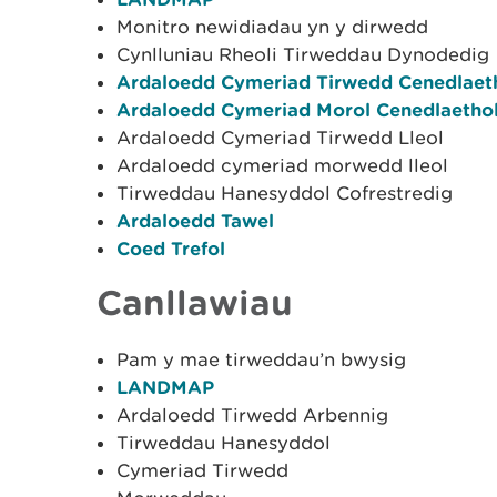
Monitro newidiadau yn y dirwedd
Cynlluniau Rheoli Tirweddau Dynodedig
Ardaloedd Cymeriad Tirwedd Cenedlaet
Ardaloedd Cymeriad Morol Cenedlaetho
Ardaloedd Cymeriad Tirwedd Lleol
Ardaloedd cymeriad morwedd lleol
Tirweddau Hanesyddol Cofrestredig
Ardaloedd Tawel
Coed Trefol
Canllawiau
Pam y mae tirweddau’n bwysig
LANDMAP
Ardaloedd Tirwedd Arbennig
Tirweddau Hanesyddol
Cymeriad Tirwedd