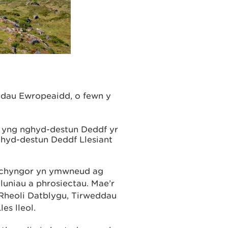
ddau Ewropeaidd, o fewn y
, yng nghyd-destun Deddf yr
ghyd-destun Deddf Llesiant
a chyngor yn ymwneud ag
luniau a phrosiectau. Mae’r
 Rheoli Datblygu, Tirweddau
es lleol.