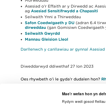
Morweddau
Asesiad o’r Effaith ar y Dirwedd ac Asesi
ag
Asesiad Sensitifrwydd a Chapasiti
Seilwaith Ynni a Thirweddau
Safon Coedwigaeth y DU
(adran 6.4 tir
dirweddau
(gan Gomisiwn Coedwigaeth y
Seilwaith Gwyrdd
Mannau Gleision Lleol
Darllenwch y canllawiau ar gynnal Asesiad
Diweddarwyd ddiwethaf 27 Ion 2023
Oes rhywbeth o’i le gyda’r dudalen hon?
Rh
Mae'r wefan hon yn def
Rydym wedi gosod ffeiliau 
Cysylltu â ni