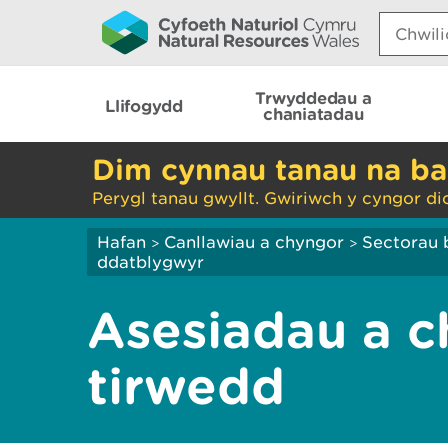
Search:
Trwyddedau a
Llifogydd
chaniatadau
Dim cynnau tanau na ba
Perygl tanau gwyllt. Gwiriwch y cyngor di
Hafan
Canllawiau a chyngor
Sectorau 
>
>
ddatblygwyr
Asesiadau a c
tirwedd