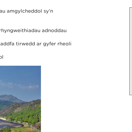
dau amgylcheddol sy’n
a rhyngweithiadau adnoddau
raddfa tirwedd ar gyfer rheoli
bl