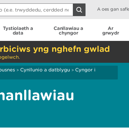
A oes gan saf
Tystiolaeth a
Canllawiau a
Ar
data
chyngor
grwydr
rbiciws yng nghefn gwlad
ogelwch.
busnes
Cynllunio a datblygu
Cyngor i
>
>
hanllawiau