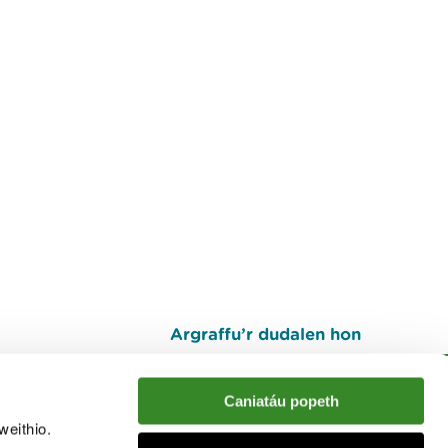
Argraffu’r dudalen hon
I fyny
Caniatáu popeth
weithio.
muno â'r sgwrs