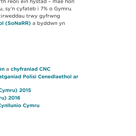
th reoli ein hystad – mae hon
 sy’n cyfateb i 7% o Gymru.
 tirweddau trwy gyfrwng
ol (SoNaRR)
a byddwn yn
en
a
chyfraniad CNC
ganiad Polisi Cenedlaethol ar
(Cymru) 2015
ru) 2016
 Cynllunio Cymru