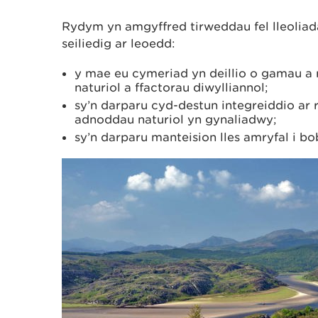
Rydym yn amgyffred tirweddau fel lleolia
seiliedig ar leoedd:
y mae eu cymeriad yn deillio o gamau 
naturiol a ffactorau diwylliannol;
sy’n darparu cyd-destun integreiddio ar 
adnoddau naturiol yn gynaliadwy;
sy’n darparu manteision lles amryfal i bo