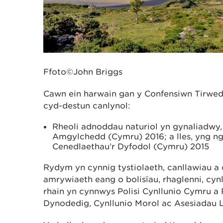
Ffoto©John Briggs
Cawn ein harwain gan y Confensiwn Tirwe
cyd-destun canlynol:
Rheoli adnoddau naturiol yn gynaliadwy
Amgylchedd (Cymru) 2016; a lles, yng n
Cenedlaethau’r Dyfodol (Cymru) 2015
Rydym yn cynnig tystiolaeth, canllawiau 
amrywiaeth eang o bolisïau, rhaglenni, cynl
rhain yn cynnwys Polisi Cynllunio Cymru a
Dynodedig, Cynllunio Morol ac Asesiadau Ll