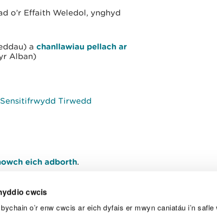
ad o’r Effaith Weledol, ynghyd
weddau) a
chanllawiau pellach ar
r Alban)
 Sensitifrwydd Tirwedd
owch eich adborth
.
nyddio cwcis
bychain o’r enw cwcis ar eich dyfais er mwyn caniatáu i’n safle 
Y