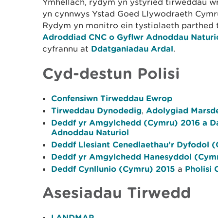
Ymhellach, rydym yn ystyried tirweddau wr
yn cynnwys Ystad Goed Llywodraeth Cymru,
Rydym yn monitro ein tystiolaeth parthed
Adroddiad CNC o Gyflwr Adnoddau Naturi
cyfrannu at
Ddatganiadau Ardal
.
Cyd-destun Polisi
Confensiwn Tirweddau Ewrop
Tirweddau Dynodedig
,
Adolygiad Marsd
Deddf yr Amgylchedd (Cymru) 2016 a Dat
Adnoddau Naturiol
Deddf Llesiant Cenedlaethau’r Dyfodol 
Deddf yr Amgylchedd Hanesyddol (Cym
Deddf Cynllunio (Cymru) 2015
a
Pholisi
Asesiadau Tirwedd
LANDMAP