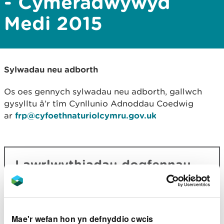
- Cymeradwywyd
Medi 2015
Sylwadau neu adborth
Os oes gennych sylwadau neu adborth, gallwch
gysylltu â’r tîm Cynllunio Adnoddau Coedwig
ar
frp@cyfoethnaturiolcymru.gov.uk
Lawrlwythiadau dogfennau
cysylltiedig
Amcanion Dulais
Briff dylunio
coedwigaeth
PDF [99.0 KB]
Mae'r wefan hon yn defnyddio cwcis