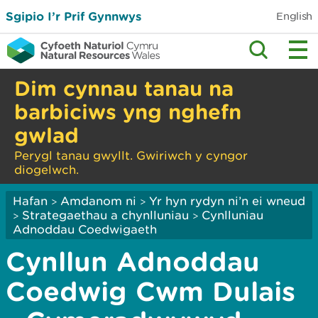
Sgipio I’r Prif Gynnwys
English
Dim cynnau tanau na
barbiciws yng nghefn
gwlad
Perygl tanau gwyllt. Gwiriwch y cyngor
diogelwch.
Hafan
Amdanom ni
Yr hyn rydyn ni’n ei wneud
>
>
Strategaethau a chynlluniau
Cynlluniau
>
>
Adnoddau Coedwigaeth
Cynllun Adnoddau
Coedwig Cwm Dulais