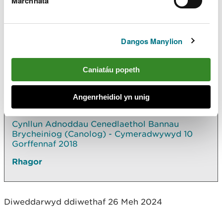
Marchnata
Dangos Manylion
Archwilio mwy
Yn yr adran hon hefyd
Caniatáu popeth
Cynlluniau Adnoddau Coedwig: beth yw eu
Angenrheidiol yn unig
pwrpas a sut allwch chi gymryd rhan
Cynllun Adnoddau Cenedlaethol Bannau
Brycheiniog (Canolog) - Cymeradwywyd 10
Gorffennaf 2018
Rhagor
Diweddarwyd ddiwethaf 26 Meh 2024