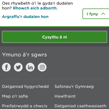
Oes rhywbeth o’i le gyda’r dudalen
hon?
Rhowch eich adborth
.
I fyny
Argraffu’r dudalen hon
Cysylltu â ni
Ymuno â'r sgwrs
Datganiad hygyrchedd
Safonau'r Gymraeg
Map o'r safle
Hawlfraint
Preifatrwydd a chwcis
Datganiad caethwasiaeth