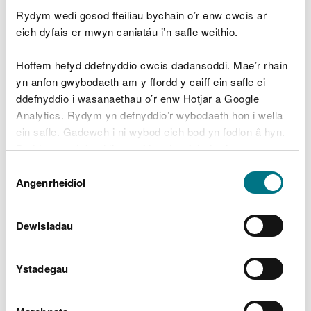
Rydym wedi gosod ffeiliau bychain o’r enw cwcis ar
eich dyfais er mwyn caniatáu i’n safle weithio.
Map lleoliad
PDF [3.2 MB]
Hoffem hefyd ddefnyddio cwcis dadansoddi. Mae’r rhain
Map prif amcanion hirdymor
PDF
yn anfon gwybodaeth am y ffordd y caiff ein safle ei
[3.0 MB]
ddefnyddio i wasanaethau o’r enw Hotjar a Google
Analytics. Rydym yn defnyddio’r wybodaeth hon i wella
ein safle. Gadewch i ni wybod eich bod yn fodlon â hyn.
Map cynefinoedd a mathau
PDF [2.9
Byddwn yn defnyddio cwci i gadw eich dewis.
MB]
Dewis
Gellir
darllen mwy am ein cwcis
cyn i chi ddewis.
Angenrheidiol
Caniatâd
Systemau rheoli coedwigoedd
PDF
[4.0 MB]
Dewisiadau
Ystadegau
Map Teneuo Coed
PDF [3.0 MB]