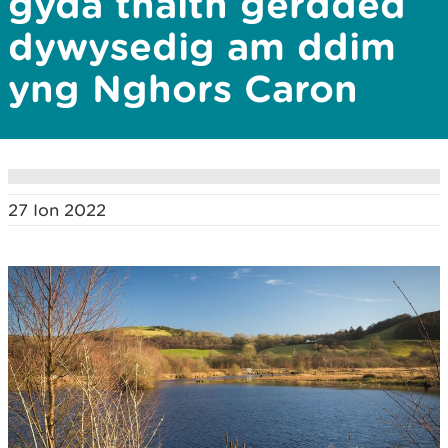
gyda thaith gerdded
dywysedig am ddim
yng Nghors Caron
27 Ion 2022