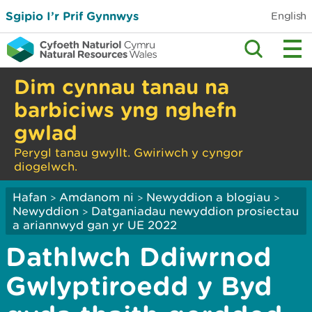
Sgipio I’r Prif Gynnwys
English
Dim cynnau tanau na
barbiciws yng nghefn
gwlad
Perygl tanau gwyllt. Gwiriwch y cyngor
diogelwch.
Hafan
Amdanom ni
Newyddion a blogiau
>
>
>
Newyddion
Datganiadau newyddion prosiectau
>
a ariannwyd gan yr UE 2022
Dathlwch Ddiwrnod
Gwlyptiroedd y Byd