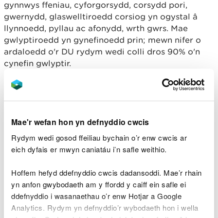
gynnwys ffeniau, cyforgorsydd, corsydd pori,
gwernydd, glaswelltiroedd corsiog yn ogystal â
llynnoedd, pyllau ac afonydd, wrth gwrs. Mae
gwlyptiroedd yn gynefinoedd prin; mewn nifer o
ardaloedd o'r DU rydym wedi colli dros 90% o'n
cynefin gwlyptir.
Nid yn unig ydyn nhw’n gartref i fywyd gwyllt prin,
ond maen nhw hefyd yn darparu llawer o’r pethau y
mae cymdeithas yn dibynnu arnynt: dŵr glân,
amddiffyniad rhag llifogydd, storfa carbon, ac
Mae'r wefan hon yn defnyddio cwcis
maen nhw hefyd yn llefydd gwych i bobl fwynhau’r
Rydym wedi gosod ffeiliau bychain o’r enw cwcis ar
awyr agored.
eich dyfais er mwyn caniatáu i’n safle weithio.
GNG Cors Caron yn Nhregaron, Ceredigion yw un
Hoffem hefyd ddefnyddio cwcis dadansoddi. Mae’r rhain
o’r cyforgorsydd mwyaf yn iseldir Prydain sy’n dal i
yn anfon gwybodaeth am y ffordd y caiff ein safle ei
dyfu, gyda mawn ar ddyfnder o 10medr mewn
ddefnyddio i wasanaethau o’r enw Hotjar a Google
mannau. Mae wedi’i dynodi’n GNG yn ogystal â
Analytics. Rydym yn defnyddio’r wybodaeth hon i wella
safle Ramsar oherwydd ei phwysigrwydd