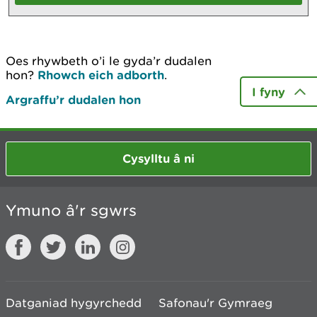
Oes rhywbeth o’i le gyda’r dudalen
hon?
Rhowch eich adborth
.
I fyny
Argraffu’r dudalen hon
Cysylltu â ni
Ymuno â'r sgwrs
Datganiad hygyrchedd
Safonau'r Gymraeg