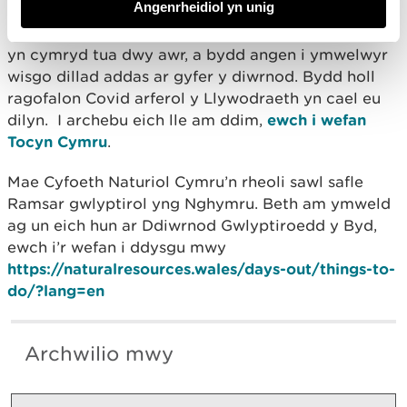
Angenrheidiol yn unig
parcio i ymwelwyr gyda thaith gerdded dywysedig
am ddim o gwmpas GNG Cors Caron. Bydd y daith
yn cymryd tua dwy awr, a bydd angen i ymwelwyr
wisgo dillad addas ar gyfer y diwrnod. Bydd holl
ragofalon Covid arferol y Llywodraeth yn cael eu
dilyn. I archebu eich lle am ddim,
ewch i wefan
Tocyn Cymru
.
Mae Cyfoeth Naturiol Cymru’n rheoli sawl safle
Ramsar gwlyptirol yng Nghymru. Beth am ymweld
ag un eich hun ar Ddiwrnod Gwlyptiroedd y Byd,
ewch i’r wefan i ddysgu mwy
https://naturalresources.wales/days-out/things-to-
do/?lang=en
Archwilio mwy