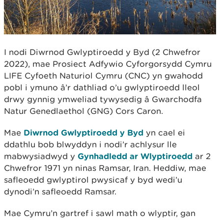
I nodi Diwrnod Gwlyptiroedd y Byd (2 Chwefror
2022), mae Prosiect Adfywio Cyforgorsydd Cymru
LIFE Cyfoeth Naturiol Cymru (CNC) yn gwahodd
pobl i ymuno â’r dathliad o’u gwlyptiroedd lleol
drwy gynnig ymweliad tywysedig â Gwarchodfa
Natur Genedlaethol (GNG) Cors Caron.
Mae
Diwrnod Gwlyptiroedd y Byd
yn cael ei
ddathlu bob blwyddyn i nodi’r achlysur lle
mabwysiadwyd y
Gynhadledd ar Wlyptiroedd
ar 2
Chwefror 1971 yn ninas Ramsar, Iran. Heddiw, mae
safleoedd gwlyptirol pwysicaf y byd wedi’u
dynodi’n safleoedd Ramsar.
Mae Cymru’n gartref i sawl math o wlyptir, gan