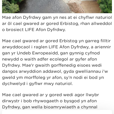
Mae afon Dyfrdwy gam yn nes at ei chyflwr naturiol
ar ôl cael gwared ar gored Erbistog, rhan allweddol
o brosiect LIFE Afon Dyfrdwy.
Mae cael gwared ar gored Erbistog yn garreg filltir
arwyddocaol i raglen LIFE Afon Dyfrdwy, a ariennir
gan yr Undeb Ewropeaidd, gan gynnig cyfnod
newydd o waith adfer ecolegol ar gyfer afon
Dyfrdwy. Mae'r gwaith gorffenedig eisoes wedi
dangos arwyddion addawol, gyda gwelliannau i'w
gweld ym morffoleg yr afon, sy’n nodi ei bod yn
dychwelyd i gyflwr mwy naturiol.
Mae cael gwared ar y gored wedi agor llwybr
dirwystr i bob rhywogaeth o bysgod yn afon
Dyfrdwy, gan wella bioamrywiaeth a chynnal
ecosystemau’r afon. Mae arsylwadau cynnar yn