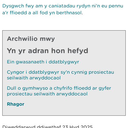
Dysgwch fwy am y caniatadau rydyn ni'n eu pennu
a'r ffioedd a all fod yn berthnasol
.
Archwilio mwy
Yn yr adran hon hefyd
Ein gwasanaeth i ddatblygwyr
Cyngor i ddatblygwyr sy'n cynnig prosiectau
seilwaith arwyddocaol
Dull o gymhwyso a chyfrifo ffioedd ar gyfer
prosiectau seilwaith arwyddocaol
Rhagor
Diweddarwyd ddiwethaf 23 Hyd 2025