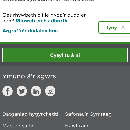
Oes rhywbeth o’i le gyda’r dudalen
hon?
Rhowch eich adborth
.
I fyny
Argraffu’r dudalen hon
Cysylltu â ni
Ymuno â'r sgwrs
Datganiad hygyrchedd
Safonau'r Gymraeg
Map o'r safle
Hawlfraint