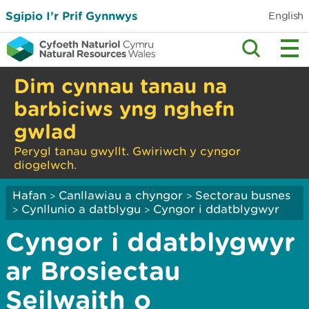
Sgipio I’r Prif Gynnwys
English
Dim cynnau tanau na
barbiciws yng nghefn
gwlad
Perygl tanau gwyllt. Gwiriwch y cyngor
diogelwch.
Hafan
Canllawiau a chyngor
Sectorau busnes
>
>
Cynllunio a datblygu
Cyngor i ddatblygwyr
>
>
Cyngor i ddatblygwyr
ar Brosiectau
Seilwaith o