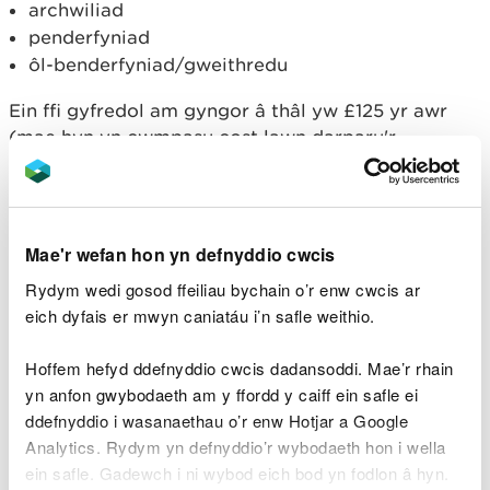
archwiliad
penderfyniad
ôl-benderfyniad/gweithredu
Ein ffi gyfredol am gyngor â thâl yw £125 yr awr
(mae hyn yn cwmpasu cost lawn darparu'r
gwasanaeth).
Efallai y byddwn hefyd yn adennill costau rhesymol
eraill, megis:
Mae'r wefan hon yn defnyddio cwcis
ymweliadau safle
Rydym wedi gosod ffeiliau bychain o’r enw cwcis ar
ffioedd proffesiynol ar gyfer gwasanaethau
eich dyfais er mwyn caniatáu i’n safle weithio.
technegol neu gyfreithiol
presenoldeb mewn gwrandawiadau (gan
Hoffem hefyd ddefnyddio cwcis dadansoddi. Mae’r rhain
gynnwys cynrychiolaeth gyfreithiol os oes
yn anfon gwybodaeth am y ffordd y caiff ein safle ei
angen)
ddefnyddio i wasanaethau o’r enw Hotjar a Google
Analytics. Rydym yn defnyddio’r wybodaeth hon i wella
Gellir codi TAW ar rai gwasanaethau, yn enwedig
ein safle. Gadewch i ni wybod eich bod yn fodlon â hyn.
lle maent yn ddewisol a heb fod wedi'u hategu gan