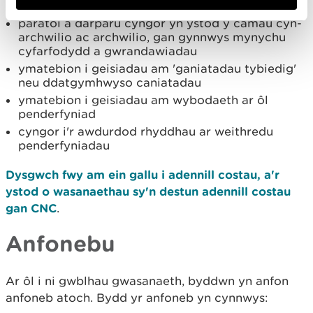
Cyfarwyddeb Fframwaith Dŵr)
paratoi a darparu cyngor yn ystod y camau cyn-
archwilio ac archwilio, gan gynnwys mynychu
cyfarfodydd a gwrandawiadau
ymatebion i geisiadau am 'ganiatadau tybiedig'
neu ddatgymhwyso caniatadau
ymatebion i geisiadau am wybodaeth ar ôl
penderfyniad
cyngor i'r awdurdod rhyddhau ar weithredu
penderfyniadau
Dysgwch fwy am ein gallu i adennill costau, a'r
ystod o wasanaethau sy'n destun adennill costau
gan CNC
.
Anfonebu
Ar ôl i ni gwblhau gwasanaeth, byddwn yn anfon
anfoneb atoch. Bydd yr anfoneb yn cynnwys: