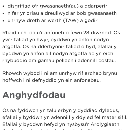
disgrifiad o'r gwasanaeth(au) a ddarperir
nifer yr oriau a dreuliwyd ar bob gwasanaeth
unrhyw dreth ar werth (TAW) a godir
Rhaid i chi dalu'r anfoneb o fewn 28 diwrnod. Os
yw'r taliad yn hwyr, byddwn yn anfon nodyn
atgoffa. Os na dderbynnir taliad o hyd, efallai y
byddwn yn anfon ail nodyn atgoffa ac yn eich
rhybuddio am gamau pellach i adennill costau.
Rhowch wybod i ni am unrhyw rif archeb brynu
hoffwch i ni defnyddio yn ein anfonebau.
Anghydfodau
Os na fyddwch yn talu erbyn y dyddiad dyledus,
efallai y byddwn yn adennill y ddyled fel mater sifil.
Efallai y byddwn hefyd yn hysbysu'r Arolygiaeth