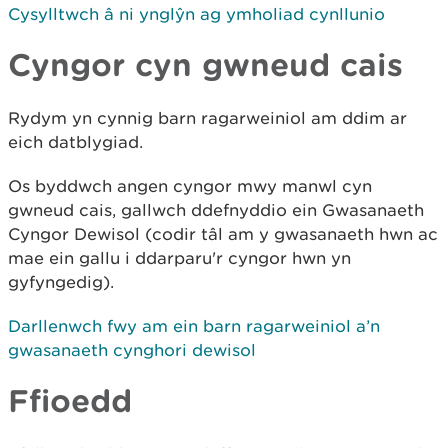
Cysylltwch â ni ynglŷn ag ymholiad cynllunio
Cyngor cyn gwneud cais
Rydym yn cynnig barn ragarweiniol am ddim ar
eich datblygiad.
Os byddwch angen cyngor mwy manwl cyn
gwneud cais, gallwch ddefnyddio ein Gwasanaeth
Cyngor Dewisol (codir tâl am y gwasanaeth hwn ac
mae ein gallu i ddarparu'r cyngor hwn yn
gyfyngedig).
Darllenwch fwy am ein barn ragarweiniol a’n
gwasanaeth cynghori dewisol
Ffioedd