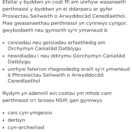
Efallai y byddwn yn codi ffi am unrhyw wasanaeth
perthnasol y byddwn yn ei ddarparu ar gyfer
Prosiectau Seilwaith o Arwyddocâd Cenedlaethol.
Mae gwasanaethau perthnasol yn cynnwys cyngor,
gwybodaeth neu gymorth sy'n ymwneud â:
ceisiadau neu geisiadau arfaethedig am
Orchymyn Caniatâd Datblygu
newidiadau i neu ddirymu Gorchymyn Caniatâd
Datblygu
unrhyw faterion rhagnodedig eraill sy'n ymwneud
â Phrosiectau Seilwaith o Arwyddocâd
Cenedlaethol
Rydym yn adennill ein costau ym mhob cam
perthnasol o'r broses NSIP, gan gynnwys:
cais cyn-ymgeisio
derbyn
cyn-archwiliad