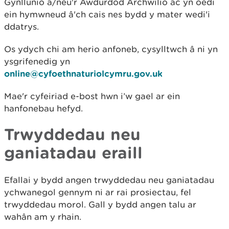
Gynllunio a/neu'r Awdurdod Archwilio ac yn oedi
ein hymwneud â'ch cais nes bydd y mater wedi'i
ddatrys.
Os ydych chi am herio anfoneb, cysylltwch â ni yn
ysgrifenedig yn
online@cyfoethnaturiolcymru.gov.uk
Mae'r cyfeiriad e-bost hwn i’w gael ar ein
hanfonebau hefyd.
Trwyddedau neu
ganiatadau eraill
Efallai y bydd angen trwyddedau neu ganiatadau
ychwanegol gennym ni ar rai prosiectau, fel
trwyddedau morol. Gall y bydd angen talu ar
wahân am y rhain.