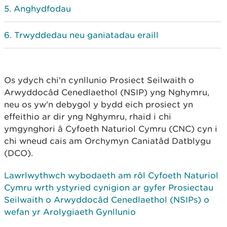
Anghydfodau
Trwyddedau neu ganiatadau eraill
Os ydych chi'n cynllunio Prosiect Seilwaith o
Arwyddocâd Cenedlaethol (NSIP) yng Nghymru,
neu os yw'n debygol y bydd eich prosiect yn
effeithio ar dir yng Nghymru, rhaid i chi
ymgynghori â Cyfoeth Naturiol Cymru (CNC) cyn i
chi wneud cais am Orchymyn Caniatâd Datblygu
(DCO).
Lawrlwythwch wybodaeth am rôl Cyfoeth Naturiol
Cymru wrth ystyried cynigion ar gyfer Prosiectau
Seilwaith o Arwyddocâd Cenedlaethol (NSIPs) o
wefan yr Arolygiaeth Gynllunio