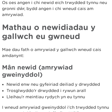
Os oes angen i chi newid eich trwydded tynnu neu
gronni dŵr, bydd angen i chi wneud cais am
amrywiad.
Mathau o newidiadau y
gallwch eu gwneud
Mae dau fath o amrywiad y gallwch wneud cais
amdanynt:
Mân newid (amrywiad
gweinyddol)
Newid enw neu gyfeiriad deiliad y drwydded
Trosglwyddo'r drwydded i rywun arall
Lleihau'r meintiau rydych yn eu tynnu
I wneud amrywiad gweinyddol i'ch trwydded tynnu