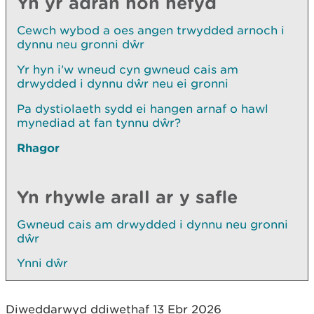
Yn yr adran hon hefyd
Cewch wybod a oes angen trwydded arnoch i
dynnu neu gronni dŵr
Yr hyn i’w wneud cyn gwneud cais am
drwydded i dynnu dŵr neu ei gronni
Pa dystiolaeth sydd ei hangen arnaf o hawl
mynediad at fan tynnu dŵr?
Rhagor
Yn rhywle arall ar y safle
Gwneud cais am drwydded i dynnu neu gronni
dŵr
Ynni dŵr
Diweddarwyd ddiwethaf 13 Ebr 2026