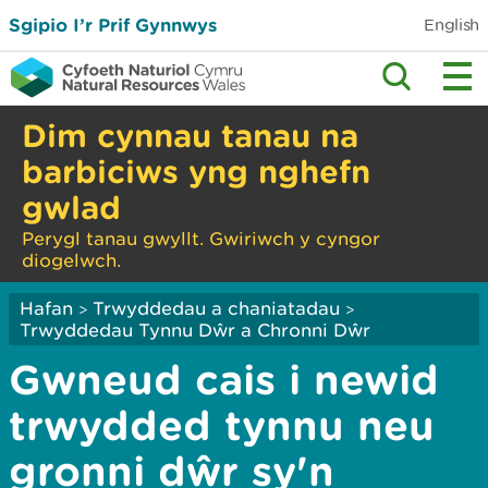
Sgipio I’r Prif Gynnwys
English
Dim cynnau tanau na
barbiciws yng nghefn
gwlad
Perygl tanau gwyllt. Gwiriwch y cyngor
diogelwch.
Hafan
Trwyddedau a chaniatadau
>
>
Trwyddedau Tynnu Dŵr a Chronni Dŵr
Gwneud cais i newid
trwydded tynnu neu
gronni dŵr sy'n