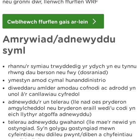
neu gronni dŵr, llenwch ffurflen WRF
Cwblhewch ffurflen gais ar-lein
Amrywiad/adnewyddu
syml
rhannu'r symiau trwyddedig yr ydych yn eu tynnu
rhwng dau berson neu fwy (dosraniad)
ymestyn amod cymal hunanddinistrio
diweddaru amlder amodau cofnodi ac adrodd yn
unol â'r canllawiau cyfredol
adnewyddu'r un telerau (lle nad oes pryderon
amgylcheddol neu bryderon eraill wedi'u codi yn
eich llythyr atgoffa adnewyddu)
telerau adnewyddu gwahanol (lle mae'r newid yn
ostyngiad. Sy'n golygu gostyngiad mewn
cyfeintiau neu ddileu pwynt/diben a chyfeintiau