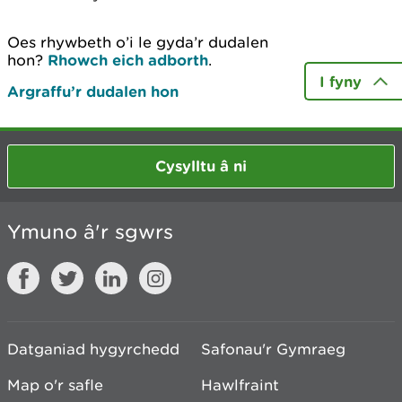
Oes rhywbeth o’i le gyda’r dudalen
hon?
Rhowch eich adborth
.
I fyny
Argraffu’r dudalen hon
Cysylltu â ni
Ymuno â'r sgwrs
Datganiad hygyrchedd
Safonau'r Gymraeg
Map o'r safle
Hawlfraint