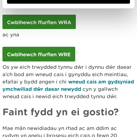
dŵr:
Cwblhewch ffurflen WRA
ac yna
Cwblhewch ffurflen WRE
Os yw eich trwydded tynnu dŵr i dynnu dŵr daear
a’ch bod am wneud cais i gynyddu eich meintiau,
efallai y bydd angen i chi
wneud cais am gydsyniad
ymchwiliad dŵr daear newydd
cyn y gallwch
wneud cais i newid eich trwydded tynnu dŵr.
Faint fydd yn ei gostio?
Mae mân newidiadau yn rhad ac am ddim ac
rydym yn anelu i brosesu eich cais o fewn 20