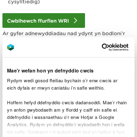
cysylltiedig)
Cwblhewch ffurflen WRI
Ar gyfer adnewyddiadau nad ydynt yn bodloni’r
meini prawf uchod, er enghraifft, adnewyddu
telerau gwahanol gyda chynnydd mewn niferoedd
neu adnewyddu’r un telerau lle mae pryderon
amgylcheddol wedi’u codi yn y llythyr atgoffa,
codir yr un gyfradd am y rhain ag amrywiad
Mae'r wefan hon yn defnyddio cwcis
technegol a bydd angen i ffurflenni WRA a WRD
Rydym wedi gosod ffeiliau bychain o’r enw cwcis ar
gael eu llenwi, gweler isod.
eich dyfais er mwyn caniatáu i’n safle weithio.
Amrywiad/adnewyddu
Hoffem hefyd ddefnyddio cwcis dadansoddi. Mae’r rhain
technegol
yn anfon gwybodaeth am y ffordd y caiff ein safle ei
ddefnyddio i wasanaethau o’r enw Hotjar a Google
Analytics. Rydym yn defnyddio’r wybodaeth hon i wella
Unrhyw newidiadau i amodau'r drwydded nad
ein safle. Gadewch i ni wybod eich bod yn fodlon â hyn.
ydynt wedi'u rhestru uchod, gan gynnwys: