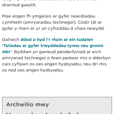
diwrnod gwaith.
Mae angen ffi ymgeisio ar gyfer newidiadau
cymhleth (amrywiadau technegol). Codir tâl ar
gyfer y rhain ar yr un cyfraddau â chais newydd.
Gallwch
ddod o hyd i'r rhain ar ein tudalen
‘Taliadau ar gyfer trwyddedau tynnu neu gronni
dŵr’
. Byddwn yn gwneud penderfyniad ar eich
amrywiad technegol o fewn pedwar mis o dderbyn
cais cyflawn os oes angen hysbysebu, neu dri mis
os nad oes angen hysbysebu.
Archwilio mwy