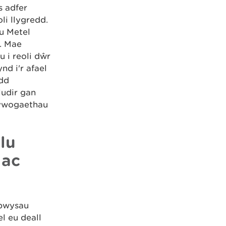
 adfer
li llygredd.
u Metel
. Mae
 i reoli dŵr
d i'r afael
edd
ludir gan
hywogaethau
lu
 ac
 pwysau
l eu deall