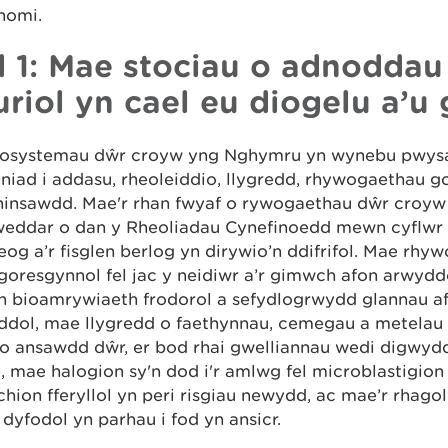
nomi.
 1: Mae stociau o adnoddau
uriol yn cael eu diogelu a’u
osystemau dŵr croyw yng Nghymru yn wynebu pwys
niad i addasu, rheoleiddio, llygredd, rhywogaethau g
hinsawdd. Mae'r rhan fwyaf o rywogaethau dŵr croyw
weddar o dan y Rheoliadau Cynefinoedd mewn cyflwr a
eog a’r fisglen berlog yn dirywio’n ddifrifol. Mae rhy
goresgynnol fel jac y neidiwr a’r gimwch afon arwydd
th bioamrywiaeth frodorol a sefydlogrwydd glannau a
ddol, mae llygredd o faethynnau, cemegau a metelau
io ansawdd dŵr, er bod rhai gwelliannau wedi digwyd
 mae halogion sy'n dod i'r amlwg fel microblastigion
hion fferyllol yn peri risgiau newydd, ac mae’r rhago
 dyfodol yn parhau i fod yn ansicr.