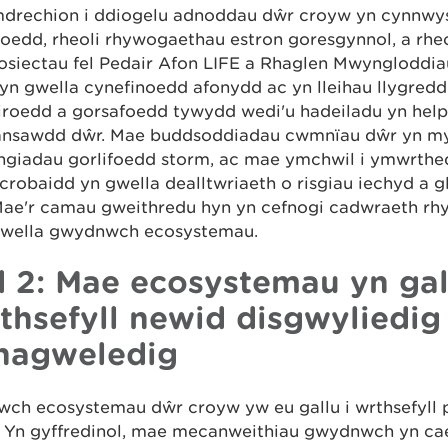
drechion i ddiogelu adnoddau dŵr croyw yn cynnwys
oedd, rheoli rhywogaethau estron goresgynnol, a rheo
osiectau fel Pedair Afon LIFE a Rhaglen Mwyngloddia
yn gwella cynefinoedd afonydd ac yn lleihau llygredd
roedd a gorsafoedd tywydd wedi'u hadeiladu yn helpu
 ansawdd dŵr. Mae buddsoddiadau cwmnïau dŵr yn myn
yngiadau gorlifoedd storm, ac mae ymchwil i ymwrth
crobaidd yn gwella dealltwriaeth o risgiau iechyd a g
Mae'r camau gweithredu hyn yn cefnogi cadwraeth r
gwella gwydnwch ecosystemau.
 2: Mae ecosystemau yn gal
thsefyll newid disgwyliedig
hagweledig
ch ecosystemau dŵr croyw yw eu gallu i wrthsefyll
. Yn gyffredinol, mae mecanweithiau gwydnwch yn cae