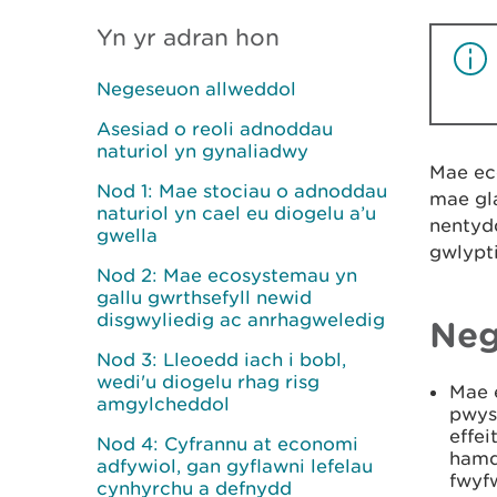
Yn yr adran hon
Negeseuon allweddol
Asesiad o reoli adnoddau
naturiol yn gynaliadwy
Mae ec
Nod 1: Mae stociau o adnoddau
mae gla
naturiol yn cael eu diogelu a’u
nentydd
gwella
gwlypti
Nod 2: Mae ecosystemau yn
gallu gwrthsefyll newid
disgwyliedig ac anrhagweledig
Neg
Nod 3: Lleoedd iach i bobl,
wedi'u diogelu rhag risg
Mae 
amgylcheddol
pwys
effei
Nod 4: Cyfrannu at economi
hamd
adfywiol, gan gyflawni lefelau
fwyf
cynhyrchu a defnydd