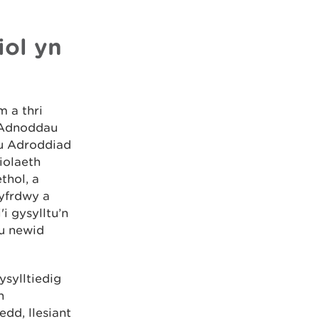
iol yn
 a thri
a Adnoddau
au Adroddiad
iolaeth
thol, a
Dyfrdwy a
i gysylltu’n
au newid
sylltiedig
n
dd, llesiant