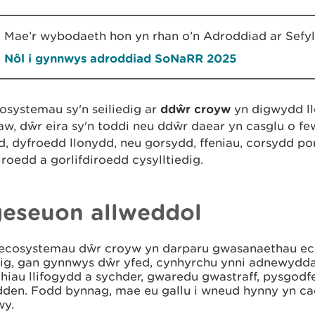
Mae’r wybodaeth hon yn rhan o’n Adroddiad ar Sefy
Nôl i gynnwys adroddiad SoNaRR 2025
osystemau sy'n seiliedig ar
ddŵr croyw
yn digwydd ll
w, dŵr eira sy'n toddi neu ddŵr daear yn casglu o f
, dyfroedd llonydd, neu gorsydd, ffeniau, corsydd por
roedd a gorlifdiroedd cysylltiedig.
eseuon allweddol
ecosystemau dŵr croyw yn darparu gwasanaethau e
ig, gan gynnwys dŵr yfed, cynhyrchu ynni adnewyddad
thiau llifogydd a sychder, gwaredu gwastraff, pysgod
den. Fodd bynnag, mae eu gallu i wneud hynny yn cae
wy.