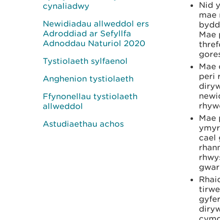
Nid 
cynaliadwy
mae r
Newidiadau allweddol ers
bydd 
Adroddiad ar Sefyllfa
Mae 
Adnoddau Naturiol 2020
thref
gore
Tystiolaeth sylfaenol
Mae 
peri 
Anghenion tystiolaeth
diry
newi
Ffynonellau tystiolaeth
rhyw
allweddol
Mae 
Astudiaethau achos
ymyr
cael
rhan
rhwy
gwarc
Rhaid
tirw
gyfe
diry
cymd