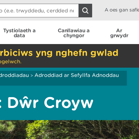
A oes gan saf
Tystiolaeth a
Canllawiau a
Ar
data
chyngor
grwydr
rbiciws yng nghefn gwlad
ogelwch.
droddiadau
Adroddiad ar Sefyllfa Adnoddau
>
: Dŵr Croyw