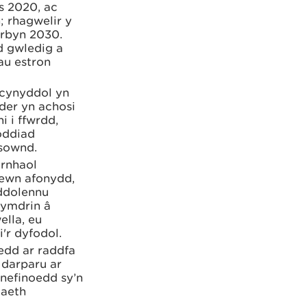
s 2020, ac
; rhagwelir y
erbyn 2030.
d gwledig a
hau estron
cynyddol yn
hder yn achosi
 i ffwrdd,
oddiad
 sownd.
arnhaol
mewn afonydd,
lddolennu
 ymdrin â
ella, eu
'r dyfodol.
edd ar raddfa
 darparu ar
ynefinoedd sy’n
iaeth