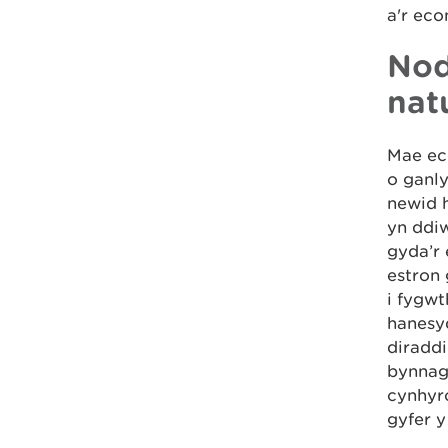
a'r eco
Nod
nat
Mae ec
o ganly
newid 
yn ddi
gyda’r 
estron 
i fygw
hanesy
diradd
bynnag,
cynhyrc
gyfer y