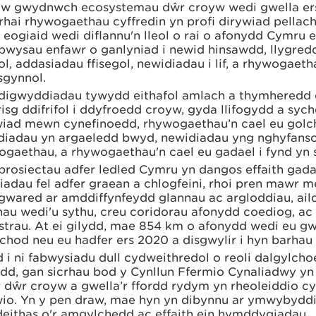
yw gwydnwch ecosystemau dŵr croyw wedi gwella er
hai rhywogaethau cyffredin yn profi dirywiad pellach
eogiaid wedi diflannu'n lleol o rai o afonydd Cymru 
pwysau enfawr o ganlyniad i newid hinsawdd, llygred
ol, addasiadau ffisegol, newidiadau i lif, a rhywogaet
sgynnol.
digwyddiadau tywydd eithafol amlach a thymheredd 
risg ddifrifol i ddyfroedd croyw, gyda llifogydd a syc
wiad mewn cynefinoedd, rhywogaethau’n cael eu golchi
diadau yn argaeledd bwyd, newidiadau yng nghyfans
ogaethau, a rhywogaethau'n cael eu gadael i fynd yn
prosiectau adfer ledled Cymru yn dangos effaith gad
iadau fel adfer graean a chlogfeini, rhoi pren mawr 
 gwared ar amddiffynfeydd glannau ac argloddiau, ai
nau wedi'u sythu, creu coridorau afonydd coediog, ac
strau. At ei gilydd, mae 854 km o afonydd wedi eu gw
hod neu eu hadfer ers 2020 a disgwylir i hyn barhau i
 i ni fabwysiadu dull cydweithredol o reoli dalgylcho
edd, gan sicrhau bod y Cynllun Ffermio Cynaliadwy yn
r dŵr croyw a gwella’r ffordd rydym yn rheoleiddio c
wio. Yn y pen draw, mae hyn yn dibynnu ar ymwybydd
eithas o'r amgylchedd ac effaith ein hymddygiadau.