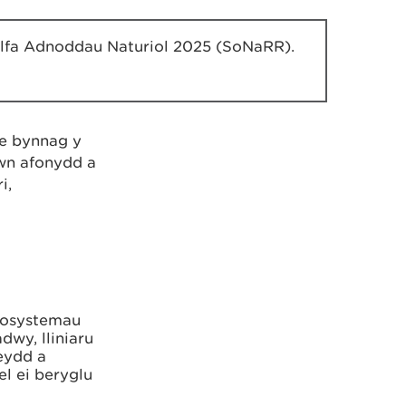
llfa Adnoddau Naturiol 2025 (SoNaRR).
e bynnag y
ewn afonydd a
i,
cosystemau
wy, lliniaru
feydd a
l ei beryglu