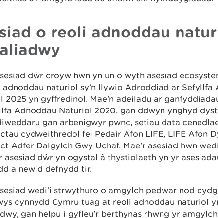
siad o reoli adnoddau natur
aliadwy
asesiad dŵr croyw hwn yn un o wyth asesiad ecosystem
 adnoddau naturiol sy'n llywio Adroddiad ar Sefyllf
l 2025 yn gyffredinol. Mae'n adeiladu ar ganfyddiad
yllfa Adnoddau Naturiol 2020, gan ddwyn ynghyd dyst
diweddaru gan arbenigwyr pwnc, setiau data cenedlae
ctau cydweithredol fel Pedair Afon LIFE, LIFE Afon 
ct Adfer Dalgylch Gwy Uchaf. Mae'r asesiad hwn wedi'
r asesiad dŵr yn ogystal â thystiolaeth yn yr asesiad
d a newid defnydd tir.
asesiad wedi'i strwythuro o amgylch pedwar nod cydgy
ywys cynnydd Cymru tuag at reoli adnoddau naturiol y
dwy, gan helpu i gyfleu'r berthynas rhwng yr amgylche