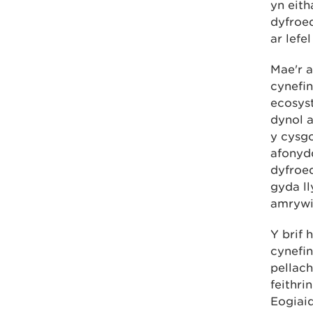
yn eit
dyfroed
ar lefe
Mae'r a
cynefi
ecosys
dynol 
y cysgo
afonydd
dyfroed
gyda ll
amrywia
Y brif 
cynefi
pellach
feithri
Eogiai