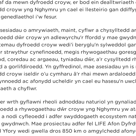
haf da mewn dyfroedd croyw, er bod ein dealltwriaet
d croyw yng Nghymru yn cael ei llesteirio gan ddiffy
l genedlaethol i'w fesur.
sesiadau o amrywiaeth, maint, cyflwr a chysylltedd a
noedd dŵr croyw yn adlewyrchu'r ffordd y mae gwyd
temau dyfroedd croyw wedi'i beryglu'n sylweddol gan 
ar strwythur cynefinoedd, megis rhywogaethau goresg
d, coredau ac argaeau, tyniadau dŵr, a’r cysylltedd 
 a gorlifdiroedd. Yn gyffredinol, mae asesiadau yn i
d croyw iseldir o’u cymharu â'r rhai mewn ardaloedd 
ynnoedd ac afonydd ucheldir yn cael eu hasesu'n uwc
eth a chyflwr.
her wrth gyflawni rheoli adnoddau naturiol yn gynalia
noedd a rhywogaethau dŵr croyw yng Nghymru yw ata
 a nodi cyfleoedd i adfer swyddogaeth ecosystem natu
n gwydnwch. Mae prosiectau adfer fel LIFE Afon Dyfr
d Yfory wedi gwella dros 850 km o amgylchedd afony