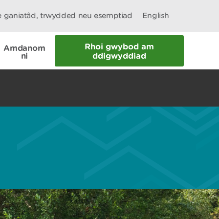
le ganiatâd, trwydded neu esemptiad
English
Rhoi gwybod am
Amdanom
ni
ddigwyddiad