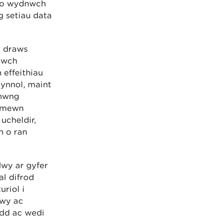
h o wydnwch
g setiau data
r draws
nwch
effeithiau
ynnol, maint
rhwng
s mewn
ucheldir,
h o ran
dwy ar gyfer
l difrod
riol i
dwy ac
dd ac wedi