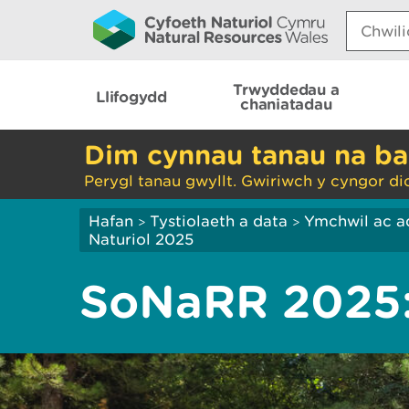
Search:
Trwyddedau a
Llifogydd
chaniatadau
Dim cynnau tanau na ba
Perygl tanau gwyllt. Gwiriwch y cyngor di
Hafan
Tystiolaeth a data
Ymchwil ac a
>
>
Naturiol 2025
SoNaRR 2025