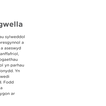
 gwella
au sylweddol
oresgynnol a
 a aseswyd
nffafriol,
wogaethau
ol yn parhau
fonydd. Yn
 wedi
d. Fodd
 a
lygon ar