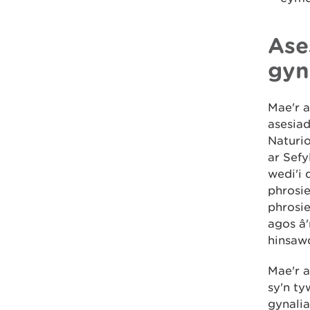
Ase
gyn
Mae'r 
asesiad
Naturio
ar Sef
wedi'i 
phrosie
phrosie
agos â'
hinsawd
Mae'r 
sy'n t
gynalia