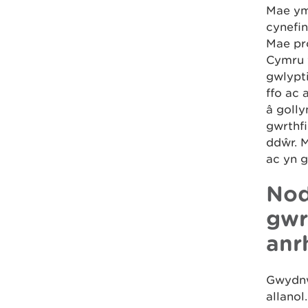
Mae ym
cynefin
Mae pr
Cymru 
gwlypti
ffo ac
â goll
gwrthfi
ddŵr. 
ac yn 
Nod
gwr
anr
Gwydnw
allanol