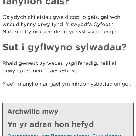
fanylion cais?
Os ydych chi eisiau gweld copi o gais, gallwch
wneud hynny drwy fynd i’r swyddfa Cyfoeth
Naturiol Cymru a nodir ar yr hysbysiad unigol.
Sut i gyflwyno sylwadau?
Rhaid gwneud sylwadau ysgrifenedig, naill ai
drwy’r post neu neges e-bost.
Mae’r manylion ar gael ym mhob hysbysiad unigol.
Archwilio mwy
Yn yr adran hon hefyd