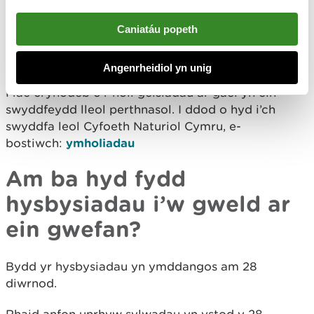
hysbysiad?
Caniatáu popeth
Mae’r holl hysbysiadau presennol wedi’u rhestru yn
Angenrheidiol yn unig
un o’r categorïau ar y prif dudalen hysbysiadau.
Mae crynodeb o’r holl geisiadau ar gael yn ein
swyddfeydd lleol perthnasol. I ddod o hyd i’ch
swyddfa leol Cyfoeth Naturiol Cymru, e-
bostiwch:
ymholiadau
Am ba hyd fydd
hysbysiadau i’w gweld ar
ein gwefan?
Bydd yr hysbysiadau yn ymddangos am 28
diwrnod.