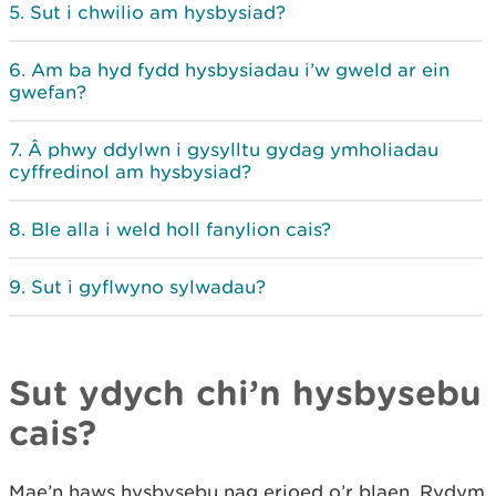
Sut i chwilio am hysbysiad?
Am ba hyd fydd hysbysiadau i’w gweld ar ein
gwefan?
Â phwy ddylwn i gysylltu gydag ymholiadau
cyffredinol am hysbysiad?
Ble alla i weld holl fanylion cais?
Sut i gyflwyno sylwadau?
Sut ydych chi’n hysbysebu
cais?
Mae’n haws hysbysebu nag erioed o’r blaen. Rydym