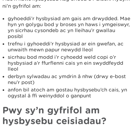
ni’n gyfrifol am:
gyhoeddi’r hysbysiad am gais am drwydded. Mae
hyn yn golygu bod y broses yn haws i ymgeiswyr,
yn sicrhau cysondeb ac yn lleihau’r gwallau
posibl
trefnu i gyhoeddi’r hysbysiad ar ein gwefan, ac
unwaith mewn papur newydd lleol
sicrhau bod modd i’r cyhoedd weld copi o’r
hysbysiad a’r ffurflenni cais yn ein swyddfeydd
lleol
derbyn sylwadau ac ymdrin â nhw (drwy e-bost
neu’r post)
anfon bil atoch am gostau hysbysebu’ch cais, yn
ogystal â ffi weinyddol o ganpunt
Pwy sy’n gyfrifol am
hysbysebu ceisiadau?