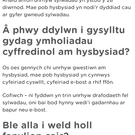
Rhaid anfon unrhyw sylwadau yn ystod y 28
diwrnod. Mae pob hysbysiad yn nodi’r dyddiad cau
ar gyfer gwneud sylwadau.
Â phwy ddylwn i gysylltu
gydag ymholiadau
cyffredinol am hysbysiad?
Os oes gennych chi unrhyw gwestiwn am
hysbysiad, mae pob hysbysiad yn cynnwys
cyfeiriad cyswllt, cyfeiriad e-bost a rhif ffôn.
Cofiwch – ni fyddwn yn trin unrhyw drafodaeth fel
sylwadau, oni bai bod hynny wedi’i gadarnhau ar
bapur neu e-bost.
Ble alla i weld holl