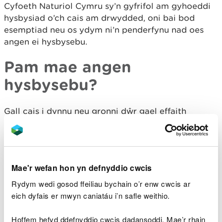
Cyfoeth Naturiol Cymru sy’n gyfrifol am gyhoeddi
hysbysiad o’ch cais am drwydded, oni bai bod
esemptiad neu os ydym ni’n penderfynu nad oes
angen ei hysbysebu.
Pam mae angen
hysbysebu?
Gall cais i dynnu neu gronni dŵr gael effaith
andwyol ar yr amgylchedd neu hawliau
defnyddwyr dŵr eraill. Weithiau, mae angen
cyhoeddi hysbysiad er mwyn rhoi cyfle i bobl eraill
sydd â diddordeb yn y mater fynegi barn neu
Mae'r wefan hon yn defnyddio cwcis
wybod pa effaith y gallai’r cynnig ei chael ar
ddulliau cyfreithlon eraill o ddefnyddio dŵr –
Rydym wedi gosod ffeiliau bychain o’r enw cwcis ar
dulliau heb eu cofrestru na’u trwyddedu gennym.
eich dyfais er mwyn caniatáu i’n safle weithio.
Mae’n rhaid i ni ystyried y materion hyn wrth
benderfynu ai rhoi trwydded ai peidio.
Hoffem hefyd ddefnyddio cwcis dadansoddi. Mae’r rhain