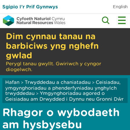
Sgipio I’r Prif Gynnwys
English
Dim cynnau tanau na
barbiciws yng nghefn
gwlad
Perygl tanau gwyllt. Gwiriwch y cyngor
diogelwch.
Hafan
Trwyddedau a chaniatadau
Ceisiadau,
>
>
ymgynghoriadau a phenderfyniadau ynghylch
trwyddedau
Ymgynghoriadau agored o
>
Geisiadau am Drwydded i Dynnu neu Gronni Dŵr
Rhagor o wybodaeth
am hysbysebu