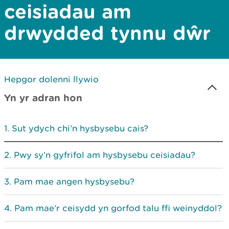
ceisiadau am
drwydded tynnu dŵr
Hepgor dolenni llywio
Yn yr adran hon
Sut ydych chi’n hysbysebu cais?
Pwy sy’n gyfrifol am hysbysebu ceisiadau?
Pam mae angen hysbysebu?
Pam mae’r ceisydd yn gorfod talu ffi weinyddol?