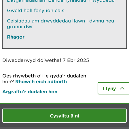
Datganiadau am Benderfyniadau Trwyddedu
Gweld holl fanylion cais
Ceisiadau am drwyddedau llawn i dynnu neu
gronni dŵr
Rhagor
Diweddarwyd ddiwethaf 7 Ebr 2025
Oes rhywbeth o’i le gyda’r dudalen
hon?
Rhowch eich adborth
.
I fyny
Argraffu’r dudalen hon
Cysylltu â ni