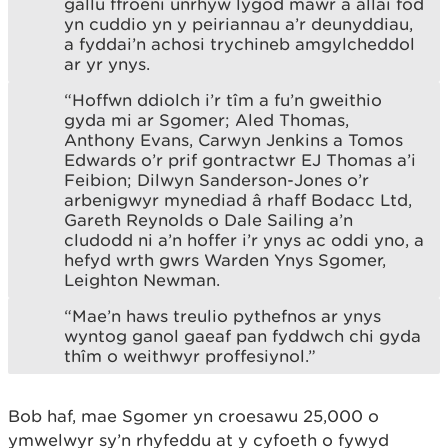
gallu ffroeni unrhyw lygod mawr a allai fod
yn cuddio yn y peiriannau a’r deunyddiau,
a fyddai’n achosi trychineb amgylcheddol
ar yr ynys.
“Hoffwn ddiolch i’r tîm a fu’n gweithio
gyda mi ar Sgomer; Aled Thomas,
Anthony Evans, Carwyn Jenkins a Tomos
Edwards o’r prif gontractwr EJ Thomas a’i
Feibion; Dilwyn Sanderson-Jones o’r
arbenigwyr mynediad â rhaff Bodacc Ltd,
Gareth Reynolds o Dale Sailing a’n
cludodd ni a’n hoffer i’r ynys ac oddi yno, a
hefyd wrth gwrs Warden Ynys Sgomer,
Leighton Newman.
“Mae’n haws treulio pythefnos ar ynys
wyntog ganol gaeaf pan fyddwch chi gyda
thîm o weithwyr proffesiynol.”
Bob haf, mae Sgomer yn croesawu 25,000 o
ymwelwyr sy’n rhyfeddu at y cyfoeth o fywyd