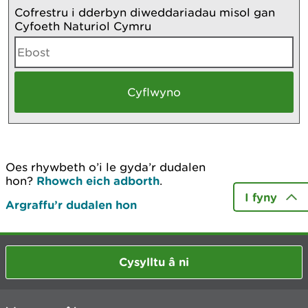
Cofrestru i dderbyn diweddariadau misol gan
Cyfoeth Naturiol Cymru
Oes rhywbeth o’i le gyda’r dudalen
hon?
Rhowch eich adborth
.
I fyny
Argraffu’r dudalen hon
Cysylltu â ni