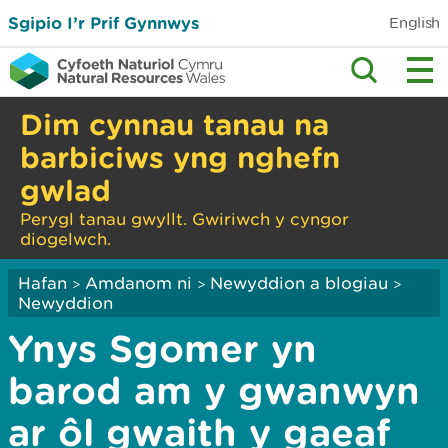
Sgipio I’r Prif Gynnwys
English
Dim cynnau tanau na
barbiciws yng nghefn
gwlad
Perygl tanau gwyllt. Gwiriwch y cyngor
diogelwch.
Hafan
Amdanom ni
Newyddion a blogiau
>
>
>
Newyddion
Ynys Sgomer yn
barod am y gwanwyn
ar ôl gwaith y gaeaf