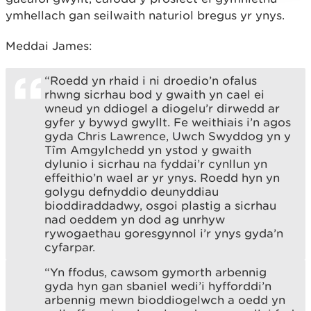
ymhellach gan seilwaith naturiol bregus yr ynys.
Meddai James:
“Roedd yn rhaid i ni droedio’n ofalus
rhwng sicrhau bod y gwaith yn cael ei
wneud yn ddiogel a diogelu’r dirwedd ar
gyfer y bywyd gwyllt. Fe weithiais i’n agos
gyda Chris Lawrence, Uwch Swyddog yn y
Tîm Amgylchedd yn ystod y gwaith
dylunio i sicrhau na fyddai’r cynllun yn
effeithio’n wael ar yr ynys. Roedd hyn yn
golygu defnyddio deunyddiau
bioddiraddadwy, osgoi plastig a sicrhau
nad oeddem yn dod ag unrhyw
rywogaethau goresgynnol i’r ynys gyda’n
cyfarpar.
“Yn ffodus, cawsom gymorth arbennig
gyda hyn gan sbaniel wedi’i hyfforddi’n
arbennig mewn bioddiogelwch a oedd yn