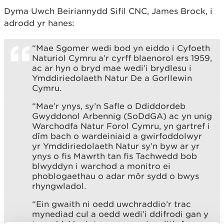
Dyma Uwch Beiriannydd Sifil CNC, James Brock, i
adrodd yr hanes:
“Mae Sgomer wedi bod yn eiddo i Cyfoeth
Naturiol Cymru a’r cyrff blaenorol ers 1959,
ac ar hyn o bryd mae wedi’i brydlesu i
Ymddiriedolaeth Natur De a Gorllewin
Cymru.
“Mae’r ynys, sy’n Safle o Ddiddordeb
Gwyddonol Arbennig (SoDdGA) ac yn unig
Warchodfa Natur Forol Cymru, yn gartref i
dîm bach o wardeiniaid a gwirfoddolwyr
yr Ymddiriedolaeth Natur sy’n byw ar yr
ynys o fis Mawrth tan fis Tachwedd bob
blwyddyn i warchod a monitro ei
phoblogaethau o adar môr sydd o bwys
rhyngwladol.
“Ein gwaith ni oedd uwchraddio’r trac
mynediad cul a oedd wedi’i ddifrodi gan y
tywydd. Mae’r trac yn arwain o lithrfa