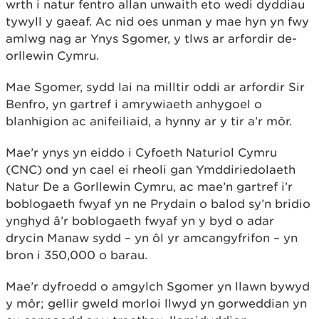
wrth i natur fentro allan unwaith eto wedi dyddiau
tywyll y gaeaf. Ac nid oes unman y mae hyn yn fwy
amlwg nag ar Ynys Sgomer, y tlws ar arfordir de-
orllewin Cymru.
Mae Sgomer, sydd lai na milltir oddi ar arfordir Sir
Benfro, yn gartref i amrywiaeth anhygoel o
blanhigion ac anifeiliaid, a hynny ar y tir a’r môr.
Mae’r ynys yn eiddo i Cyfoeth Naturiol Cymru
(CNC) ond yn cael ei rheoli gan Ymddiriedolaeth
Natur De a Gorllewin Cymru, ac mae’n gartref i’r
boblogaeth fwyaf yn ne Prydain o balod sy’n bridio
ynghyd â’r boblogaeth fwyaf yn y byd o adar
drycin Manaw sydd ͏͏– yn ôl yr amcangyfrifon – yn
bron i 350,000 o barau.
Mae’r dyfroedd o amgylch Sgomer yn llawn bywyd
y môr; gellir gweld morloi llwyd yn gorweddian yn