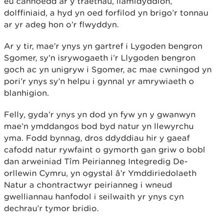
eu cannoedd ar y traethau, llamidyddion,
dolffiniaid, a hyd yn oed forfilod yn brigo’r tonnau
ar yr adeg hon o’r flwyddyn.
Ar y tir, mae’r ynys yn gartref i Lygoden bengron
Sgomer, sy’n isrywogaeth i’r Llygoden bengron
goch ac yn unigryw i Sgomer, ac mae cwningod yn
pori’r ynys sy’n helpu i gynnal yr amrywiaeth o
blanhigion.
Felly, gyda’r ynys yn dod yn fyw yn y gwanwyn
mae’n ymddangos bod byd natur yn llewyrchu
yma. Fodd bynnag, dros ddyddiau hir y gaeaf
cafodd natur rywfaint o gymorth gan griw o bobl
dan arweiniad Tîm Peirianneg Integredig De-
orllewin Cymru, yn ogystal â’r Ymddiriedolaeth
Natur a chontractwyr peirianneg i wneud
gwelliannau hanfodol i seilwaith yr ynys cyn
dechrau’r tymor bridio.