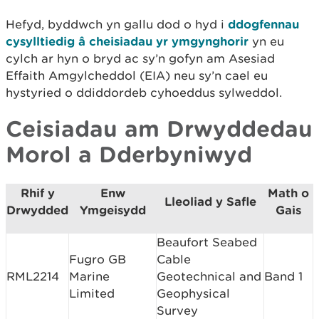
Hefyd, byddwch yn gallu dod o hyd i
ddogfennau
cysylltiedig â cheisiadau yr ymgynghorir
yn eu
cylch ar hyn o bryd ac sy’n gofyn am Asesiad
Effaith Amgylcheddol (EIA) neu sy’n cael eu
hystyried o ddiddordeb cyhoeddus sylweddol.
Ceisiadau am Drwyddedau
Morol a Dderbyniwyd
Rhif y
Enw
Math o
Lleoliad y Safle
Drwydded
Ymgeisydd
Gais
Beaufort Seabed
Fugro GB
Cable
RML2214
Marine
Geotechnical and
Band 1
Limited
Geophysical
Survey