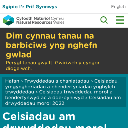
Sgipio I’r Prif Gynnwys
English
Dim cynnau tanau na
barbiciws yng nghefn
gwlad
Perygl tanau gwyllt. Gwiriwch y cyngor
diogelwch.
Hafan
Trwyddedau a chaniatadau
Ceisiadau,
>
>
ymgynghoriadau a phenderfyniadau ynghylch
trwyddedau
Ceisiadau trwyddedau morol a
>
benderfynwyd ac a dderbyniwyd
Ceisiadau am
>
drwyddedau morol 2022
Ceisiadau am