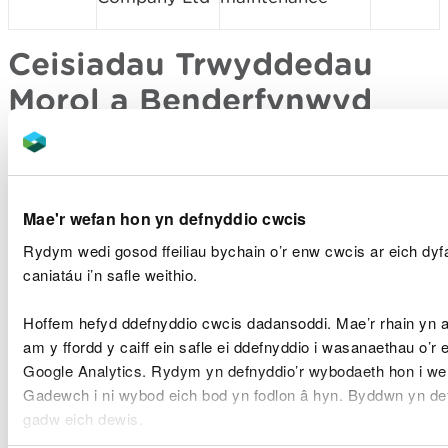
Ceisiadau Trwyddedau
Morol a Benderfynwyd
arnynt
Lleoliad y
M
Rhif y Drwydded
Enw Ymgeisydd
Safle
Mae'r wefan hon yn defnyddio cwcis
Rydym wedi gosod ffeiliau bychain o’r enw cwcis ar eich dy
Welsh
caniatáu i’n safle weithio.
Government
Bangor
North Wales
RML2204
University/Welsh
Ba
Hoffem hefyd ddefnyddio cwcis dadansoddi. Mae’r rhain yn
Resource
Government
am y ffordd y caiff ein safle ei ddefnyddio i wasanaethau o’r 
Area Survey
Google Analytics. Rydym yn defnyddio’r wybodaeth hon i well
2022
Gadewch i ni wybod eich bod yn fodlon â hyn. Byddwn yn def
gadw eich dewis.
Ma