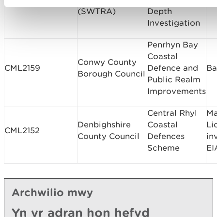
(SWTRA)
Depth
Investigation
Penrhyn Bay
Coastal
Conwy County
CML2159
Defence and
Ba
Borough Council
Public Realm
Improvements
Central Rhyl
Ma
Denbighshire
Coastal
Li
CML2152
County Council
Defences
in
Scheme
EI
Archwilio mwy
Yn yr adran hon hefyd