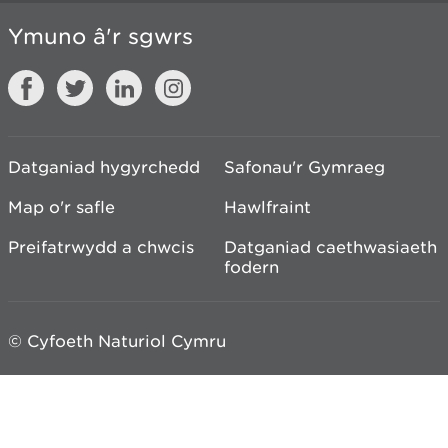
Ymuno â'r sgwrs
Datganiad hygyrchedd
Safonau'r Gymraeg
Map o'r safle
Hawlfraint
Preifatrwydd a chwcis
Datganiad caethwasiaeth
fodern
© Cyfoeth Naturiol Cymru