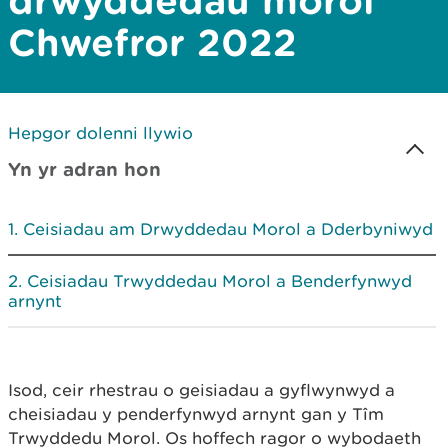
drwyddedau morol
Chwefror 2022
Hepgor dolenni llywio
Yn yr adran hon
Ceisiadau am Drwyddedau Morol a Dderbyniwyd
Ceisiadau Trwyddedau Morol a Benderfynwyd
arnynt
Isod, ceir rhestrau o geisiadau a gyflwynwyd a
cheisiadau y penderfynwyd arnynt gan y Tîm
Trwyddedu Morol. Os hoffech ragor o wybodaeth