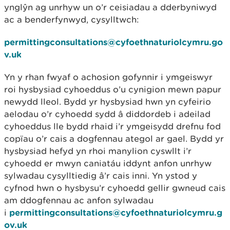
ynglŷn ag unrhyw un o’r ceisiadau a dderbyniwyd
ac a benderfynwyd, cysylltwch:
permittingconsultations@cyfoethnaturiolcymru.go
v.uk
Yn y rhan fwyaf o achosion gofynnir i ymgeiswyr
roi hysbysiad cyhoeddus o’u cynigion mewn papur
newydd lleol. Bydd yr hysbysiad hwn yn cyfeirio
aelodau o’r cyhoedd sydd â diddordeb i adeilad
cyhoeddus lle bydd rhaid i’r ymgeisydd drefnu fod
copïau o’r cais a dogfennau ategol ar gael. Bydd yr
hysbysiad hefyd yn rhoi manylion cyswllt i’r
cyhoedd er mwyn caniatáu iddynt anfon unrhyw
sylwadau cysylltiedig â’r cais inni. Yn ystod y
cyfnod hwn o hysbysu’r cyhoedd gellir gwneud cais
am ddogfennau ac anfon sylwadau
i
permittingconsultations@cyfoethnaturiolcymru.g
ov.uk