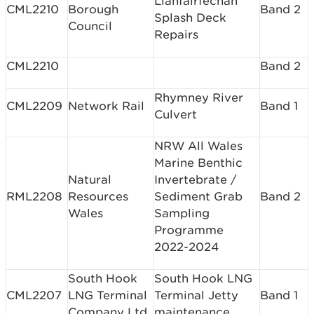
Llanfairfechan
CML2210
Borough
Band 2
Splash Deck
Council
Repairs
CML2210
Band 2
Rhymney River
CML2209
Network Rail
Band 1
Culvert
NRW All Wales
Marine Benthic
Natural
Invertebrate /
RML2208
Resources
Sediment Grab
Band 2
Wales
Sampling
Programme
2022-2024
South Hook
South Hook LNG
CML2207
LNG Terminal
Terminal Jetty
Band 1
Company Ltd
maintenance