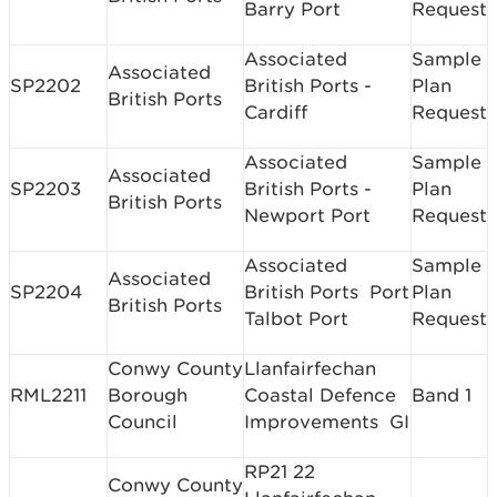
Barry Port
Request
Associated
Sample
Associated
SP2202
British Ports ­
Plan
British Ports
Cardiff
Request
Associated
Sample
Associated
SP2203
British Ports ­
Plan
British Ports
Newport Port
Request
Associated
Sample
Associated
SP2204
British Ports ­ Port
Plan
British Ports
Talbot Port
Request
Conwy County
Llanfairfechan
RML2211
Borough
Coastal Defence
Band 1
Council
Improvements ­ GI
RP21 22
Conwy County