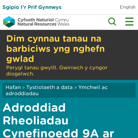
Sgipio I’r Prif Gynnwys
English
Dim cynnau tanau na
barbiciws yng nghefn
gwlad
Perygl tanau gwyllt. Gwiriwch y cyngor
diogelwch.
Hafan
Tystiolaeth a data
Ymchwil ac
>
>
adroddiadau
Adroddiad
Rheoliadau
Cynefinoedd 9A ar