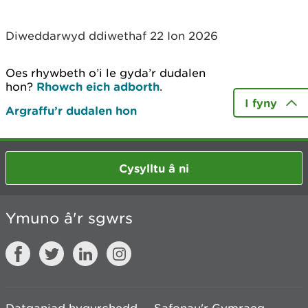
Diweddarwyd ddiwethaf 22 Ion 2026
Oes rhywbeth o’i le gyda’r dudalen
hon?
Rhowch eich adborth
.
I fyny
Argraffu’r dudalen hon
Cysylltu â ni
Ymuno â'r sgwrs