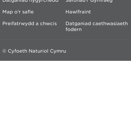
Datganiad hygyrchedd
Safonau'r Gymraeg
Map o'r safle
Hawlfraint
Preifatrwydd a chwcis
Datganiad caethwasiaeth
fodern
© Cyfoeth Naturiol Cymru