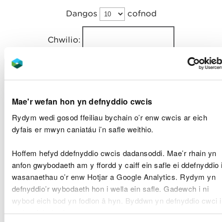
Dangos
cofnod
Chwilio:
Lawrlwyth
Ehangu
Cod
yr adroddi
Grwpio
mnylion
nodwedd
(agor mew
tab newydd
Mae'r wefan hon yn defnyddio cwcis
Molysgiaid
S1013
Malwen
Rydym wedi gosod ffeiliau bychain o’r enw cwcis ar eich
droellog Ge
dyfais er mwyn caniatáu i’n safle weithio.
Molysgiaid
S1014
Malwen
Hoffem hefyd ddefnyddio cwcis dadansoddi. Mae’r rhain yn
droellog ce
anfon gwybodaeth am y ffordd y caiff ein safle ei ddefnyddio 
gul
wasanaethau o’r enw Hotjar a Google Analytics. Rydym yn
Molysgiaid
S1016
Malwen
defnyddio’r wybodaeth hon i wella ein safle. Gadewch i ni
droellog
wybod eich bod yn fodlon â hyn. Byddwn yn defnyddio cwci i
Desmoulin
gadw eich dewis.
Molysgiaid
S1029
Misglen ber