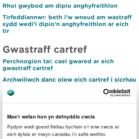
Rhoi gwybod am dipio anghyfreithlon
Tirfeddiannwr: beth i’w wneud am wastraff
sydd wedi’i dipio’n anghyfreithlon ar eich
tir
Gwastraff cartref
Perchnogion tai: cael gwared ar eich
gwastraff cartref
Archwiliwch danc olew eich cartref i sicrhau
nad yw’n gollwng
Gwastraff busnes
Mae'r wefan hon yn defnyddio cwcis
Dyletswydd gofal gwastraff
Rydym wedi gosod ffeiliau bychain o’r enw cwcis ar
Sut i ddosbarthu ac asesu eich gwastraff
eich dyfais er mwyn caniatáu i’n safle weithio.