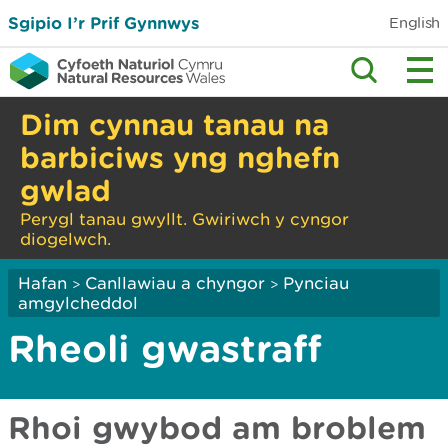
Sgipio I’r Prif Gynnwys
English
Dim cynnau tanau na
barbiciws yng nghefn
gwlad
Perygl tanau gwyllt. Gwiriwch y cyngor
diogelwch.
Hafan
Canllawiau a chyngor
Pynciau
>
>
amgylcheddol
Rheoli gwastraff
Rhoi gwybod am broblem