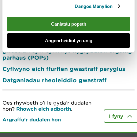
Dangos Manylion
Sut i lenwi nodyn llwyth gwastraff peryglus
Nodi, dosbarthu a rheoli gwastraff sy’n
Caniatáu popeth
cynnwys llygryddion organig parhaus
(POPs)
Angenrheidiol yn unig
Rheoli seddau domestig clustogog
gwastraff sy’n cynnwys llygryddion organig
parhaus (POPs)
Cyflwyno eich ffurflen gwastraff peryglus
Datganiadau rheoleiddio gwastraff
Oes rhywbeth o’i le gyda’r dudalen
hon?
Rhowch eich adborth
.
I fyny
Argraffu’r dudalen hon