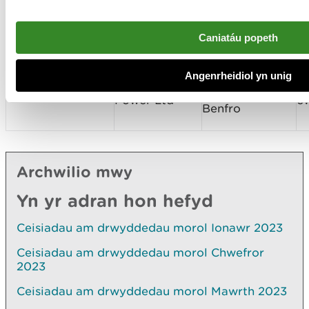
Dinas a Sir
Gwarchod yr
T
RML2320
Abertawe
Arfordir y
Mo
Caniatáu popeth
Mwmbwls
Prosiect Ardal
Angenrheidiol yn unig
Celtic Sea
Sg
SC2301
Arddangos Sir
Power Ltd
c
Benfro
Archwilio mwy
Yn yr adran hon hefyd
Ceisiadau am drwyddedau morol Ionawr 2023
Ceisiadau am drwyddedau morol Chwefror
2023
Ceisiadau am drwyddedau morol Mawrth 2023