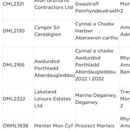
Alun Gruffurhs
CML2321
Gwastraff
Mor
Contractors Ltd
Penrhyndeudraeth
2
Cynnal a Chadw
Cyngor Sir
Amr
DML2130
Harbwr
Ceredigion
Adm
Aberaeron carthu
Cynnal a chadw
Awdurdod
Rhy
Awdurdod
DML2166
Porthladd
Am
Porthladd
Aberdaugleddau
Ban
Aberdaugleddau
2022 i 2032
Lakeland
Trw
Marina Deganwy,
DML2322
Leisure Estates
Mor
Deganwy
Ltd
2
Rhy
ORML1938
Menter Mon Cyf
Prosiect Morlais
Am