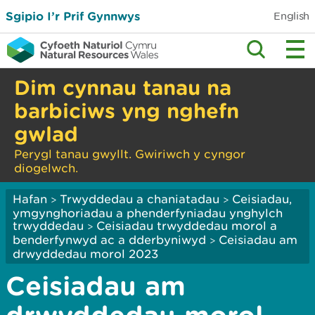
Sgipio I’r Prif Gynnwys
English
Dim cynnau tanau na
barbiciws yng nghefn
gwlad
Perygl tanau gwyllt. Gwiriwch y cyngor
diogelwch.
Hafan
Trwyddedau a chaniatadau
Ceisiadau,
>
>
ymgynghoriadau a phenderfyniadau ynghylch
trwyddedau
Ceisiadau trwyddedau morol a
>
benderfynwyd ac a dderbyniwyd
Ceisiadau am
>
drwyddedau morol 2023
Ceisiadau am