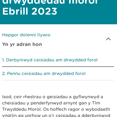
drwyddedau morol
Ebrill 2023
Hepgor dolenni llywio
Yn yr adran hon
Derbyniwyd ceisiadau am drwydded forol
Pennu ceisiadau am drwydded forol
Isod, ceir rhestrau o geisiadau a gyflwynwyd a
cheisiadau y penderfynwyd arnynt gan y Tîm
Trwyddedu Morol. Os hoffech ragor o wybodaeth
ynglŷn ag unrhyw un o’r ceisiadau a dderbyniwyd