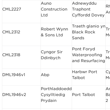
Auno
Adnewyddu
R
CML2227
Construction
Traphont
A
Ltd
Cyffordd Dovey
Traeth glanio yn
Robert Wynn
T
CML2312
Black Rock
& Sons Ltd
M
Sands
Pont Foryd
Cyngor Sir
T
CML2318
Waterproofing
Ddinbych
M
and Resurfacing
Harbwr Port
C
DML1946v1
Abp
Talbot
M
Porthladdoedd
A
DML1946v2
Cysylltiedig
Port Talbot
B
Prydain
2