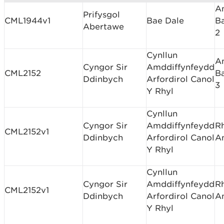
A
Prifysgol
CML1944v1
Bae Dale
B
Abertawe
2
Cynllun
A
Cyngor Sir
Amddiffynfeydd
CML2152
B
Ddinbych
Arfordirol Canol
3
Y Rhyl
Cynllun
Cyngor Sir
Amddiffynfeydd
R
CML2152v1
Ddinbych
Arfordirol Canol
A
Y Rhyl
Cynllun
Cyngor Sir
Amddiffynfeydd
R
CML2152v1
Ddinbych
Arfordirol Canol
A
Y Rhyl