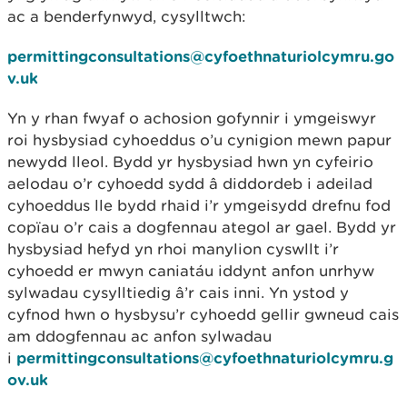
ac a benderfynwyd, cysylltwch:
permittingconsultations@cyfoethnaturiolcymru.go
v.uk
Yn y rhan fwyaf o achosion gofynnir i ymgeiswyr
roi hysbysiad cyhoeddus o’u cynigion mewn papur
newydd lleol. Bydd yr hysbysiad hwn yn cyfeirio
aelodau o’r cyhoedd sydd â diddordeb i adeilad
cyhoeddus lle bydd rhaid i’r ymgeisydd drefnu fod
copïau o’r cais a dogfennau ategol ar gael. Bydd yr
hysbysiad hefyd yn rhoi manylion cyswllt i’r
cyhoedd er mwyn caniatáu iddynt anfon unrhyw
sylwadau cysylltiedig â’r cais inni. Yn ystod y
cyfnod hwn o hysbysu’r cyhoedd gellir gwneud cais
am ddogfennau ac anfon sylwadau
i
permittingconsultations@cyfoethnaturiolcymru.g
ov.uk