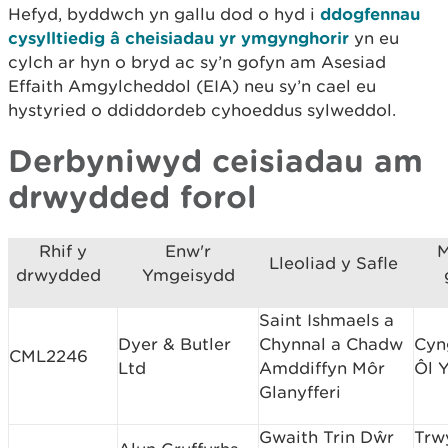
Hefyd, byddwch yn gallu dod o hyd i
ddogfennau
cysylltiedig â cheisiadau yr ymgynghorir
yn eu
cylch ar hyn o bryd ac sy’n gofyn am Asesiad
Effaith Amgylcheddol (EIA) neu sy’n cael eu
hystyried o ddiddordeb cyhoeddus sylweddol.
Derbyniwyd ceisiadau am
drwydded forol
Rhif y
Enw'r
M
Lleoliad y Safle
drwydded
Ymgeisydd
Saint Ishmaels a
Dyer & Butler
Chynnal a Chadw
Cyn
CML2246
Ltd
Amddiffyn Môr
Ôl 
Glanyfferi
Gwaith Trin Dŵr
Trw