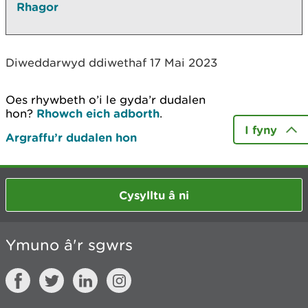
Rhagor
Diweddarwyd ddiwethaf 17 Mai 2023
Oes rhywbeth o’i le gyda’r dudalen
hon?
Rhowch eich adborth
.
I fyny
Argraffu’r dudalen hon
Cysylltu â ni
Ymuno â'r sgwrs