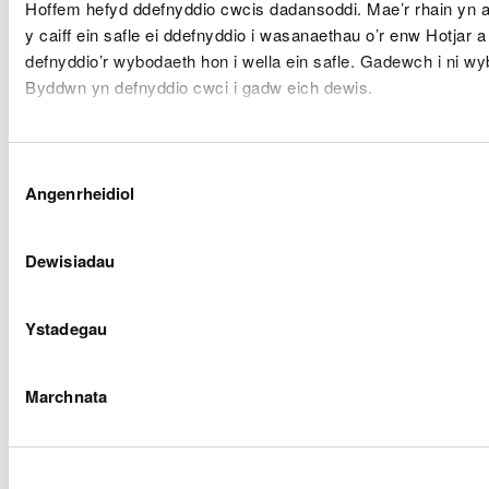
Hoffem hefyd ddefnyddio cwcis dadansoddi. Mae’r rhain yn 
Cyngor Sir
Harbwr
A
y caiff ein safle ei ddefnyddio i wasanaethau o’r enw Hotjar
DML2130
Ceredigion
Aberaeron
A
defnyddio’r wybodaeth hon i wella ein safle. Gadewch i ni wy
carthu
Byddwn yn defnyddio cwci i gadw eich dewis.
Cynnal a Chadw
Gellir
darllen mwy am ein cwcis
cyn i chi ddewis.
Cyngor Sir
Harbwr
T
DML2302
Dewis
Ceredigion
Aberaeron
M
Angenrheidiol
Caniatâd
carthu
392/393 -
R
Dewisiadau
MM004/10/NSBv2
Tarmac
Hilbre Swash
A
Ystadegau
Arcadis UK
Afon Taf,
T
RML2314
Ltd
Caerdydd
Mo
Marchnata
Ecoleg Ocean
Prosiect
T
RML2319
Limited
Poseidon Lot 3
Mo
Cynllun