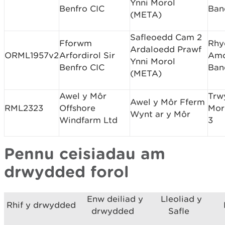
Ynni Morol
Benfro CIC
Ban
(META)
Safleoedd Cam 2
Fforwm
Rhy
Ardaloedd Prawf
ORML1957v2
Arfordirol Sir
Am
Ynni Morol
Benfro CIC
Ban
(META)
Awel y Môr
Trw
Awel y Môr Fferm
RML2323
Offshore
Mor
Wynt ar y Môr
Windfarm Ltd
3
Pennu ceisiadau am
drwydded forol
Enw deiliad y
Lleoliad y
Rhif y drwydded
drwydded
Safle