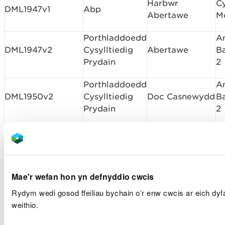
Harbwr
C
DML1947v1
Abp
Abertawe
M
Porthladdoedd
A
DML1947v2
Cysylltiedig
Abertawe
B
Prydain
2
Porthladdoedd
A
DML1950v2
Cysylltiedig
Doc Casnewydd
B
Prydain
2
Porthladdoedd
A
Porthladd
DML1953v2
Cysylltiedig
B
Caerdydd
Prydain
2
Mae'r wefan hon yn defnyddio cwcis
Porthladdoedd
A
DML1955v2
Cysylltiedig
Porth y Barri
B
Rydym wedi gosod ffeiliau bychain o’r enw cwcis ar eich dyfa
Prydain
2
weithio.
Cynnal a Chadw