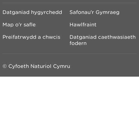
Datganiad hygyrchedd
Safonau'r Gymraeg
Map o'r safle
Hawlfraint
Preifatrwydd a chwcis
Datganiad caethwasiaeth
fodern
© Cyfoeth Naturiol Cymru