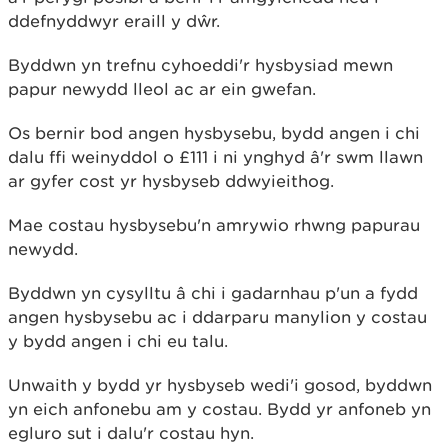
ddefnyddwyr eraill y dŵr.
Byddwn yn trefnu cyhoeddi'r hysbysiad mewn
papur newydd lleol ac ar ein gwefan.
Os bernir bod angen hysbysebu, bydd angen i chi
dalu ffi weinyddol o £111 i ni ynghyd â'r swm llawn
ar gyfer cost yr hysbyseb ddwyieithog.
Mae costau hysbysebu'n amrywio rhwng papurau
newydd.
Byddwn yn cysylltu â chi i gadarnhau p'un a fydd
angen hysbysebu ac i ddarparu manylion y costau
y bydd angen i chi eu talu.
Unwaith y bydd yr hysbyseb wedi'i gosod, byddwn
yn eich anfonebu am y costau. Bydd yr anfoneb yn
egluro sut i dalu'r costau hyn.