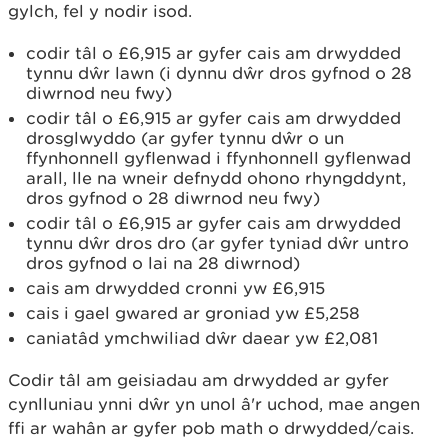
gylch, fel y nodir isod.
codir tâl o £6,915 ar gyfer cais am drwydded
tynnu dŵr lawn (i dynnu dŵr dros gyfnod o 28
diwrnod neu fwy)
codir tâl o £6,915 ar gyfer cais am drwydded
drosglwyddo (ar gyfer tynnu dŵr o un
ffynhonnell gyflenwad i ffynhonnell gyflenwad
arall, lle na wneir defnydd ohono rhyngddynt,
dros gyfnod o 28 diwrnod neu fwy)
codir tâl o £6,915 ar gyfer cais am drwydded
tynnu dŵr dros dro (ar gyfer tyniad dŵr untro
dros gyfnod o lai na 28 diwrnod)
cais am drwydded cronni yw £6,915
cais i gael gwared ar groniad yw £5,258
caniatâd ymchwiliad dŵr daear yw £2,081
Codir tâl am geisiadau am drwydded ar gyfer
cynlluniau ynni dŵr yn unol â'r uchod, mae angen
ffi ar wahân ar gyfer pob math o drwydded/cais.