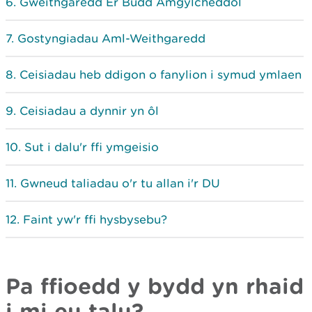
Gweithgaredd Er Budd Amgylcheddol
Gostyngiadau Aml-Weithgaredd
Ceisiadau heb ddigon o fanylion i symud ymlaen
Ceisiadau a dynnir yn ôl
Sut i dalu'r ffi ymgeisio
Gwneud taliadau o'r tu allan i'r DU
Faint yw'r ffi hysbysebu?
Pa ffioedd y bydd yn rhaid
i mi eu talu?