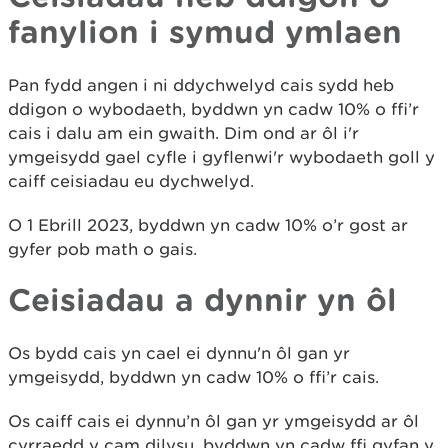
fanylion i symud ymlaen
Pan fydd angen i ni ddychwelyd cais sydd heb
ddigon o wybodaeth, byddwn yn cadw 10% o ffi’r
cais i dalu am ein gwaith. Dim ond ar ôl i'r
ymgeisydd gael cyfle i gyflenwi'r wybodaeth goll y
caiff ceisiadau eu dychwelyd.
O 1 Ebrill 2023, byddwn yn cadw 10% o’r gost ar
gyfer pob math o gais.
Ceisiadau a dynnir yn ôl
Os bydd cais yn cael ei dynnu'n ôl gan yr
ymgeisydd, byddwn yn cadw 10% o ffi’r cais.
Os caiff cais ei dynnu’n ôl gan yr ymgeisydd ar ôl
cyrraedd y cam dilysu, byddwn yn cadw ffi gyfan y