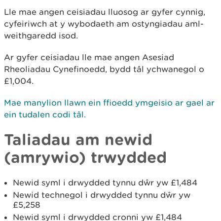
Lle mae angen ceisiadau lluosog ar gyfer cynnig,
cyfeiriwch at y wybodaeth am ostyngiadau aml-
weithgaredd isod.
Ar gyfer ceisiadau lle mae angen Asesiad
Rheoliadau Cynefinoedd, bydd tâl ychwanegol o
£1,004.
Mae manylion llawn ein ffioedd ymgeisio ar gael ar
ein tudalen codi tâl.
Taliadau am newid
(amrywio) trwydded
Newid syml i drwydded tynnu dŵr yw £1,484
Newid technegol
i drwydded tynnu dŵr yw
£5,258
Newid syml i drwydded cronni yw £1,484