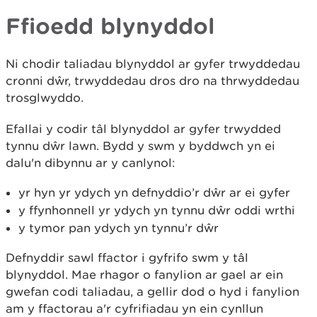
Ffioedd blynyddol
Ni chodir taliadau blynyddol ar gyfer trwyddedau
cronni dŵr, trwyddedau dros dro na thrwyddedau
trosglwyddo.
Efallai y codir tâl blynyddol ar gyfer trwydded
tynnu dŵr lawn. Bydd y swm y byddwch yn ei
dalu'n dibynnu ar y canlynol:
yr hyn yr ydych yn defnyddio’r dŵr ar ei gyfer
y ffynhonnell yr ydych yn tynnu dŵr oddi wrthi
y tymor pan ydych yn tynnu’r dŵr
Defnyddir sawl ffactor i gyfrifo swm y tâl
blynyddol. Mae rhagor o fanylion ar gael ar ein
gwefan codi taliadau, a gellir dod o hyd i fanylion
am y ffactorau a'r cyfrifiadau yn ein cynllun