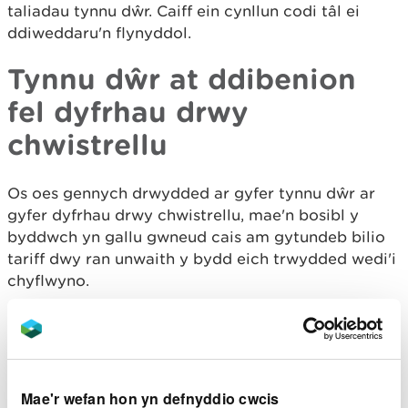
taliadau tynnu dŵr. Caiff ein cynllun codi tâl ei
ddiweddaru'n flynyddol.
Tynnu dŵr at ddibenion
fel dyfrhau drwy
chwistrellu
Os oes gennych drwydded ar gyfer tynnu dŵr ar
gyfer dyfrhau drwy chwistrellu, mae'n bosibl y
byddwch yn gallu gwneud cais am gytundeb bilio
tariff dwy ran unwaith y bydd eich trwydded wedi'i
chyflwyno.
Mae Atodlen 2 o'n cynllun taliadau tynnu dŵr yn
cynnwys gwybodaeth bellach am yr amodau y
bydd angen i chi gydymffurfio â nhw ynghyd â
gwybodaeth am sut y caiff y ffiei chyfrifo.
Mae'r wefan hon yn defnyddio cwcis