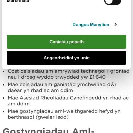
Marchnata
Cost ceisiadau am drwyddedau tynnu dŵr
newydd yw £150
Cost ceisiadau am amrywiadau syml neu lawn i
drwyddedau tynnu dŵr yw £150
Dangos Manylion
Cost ceisiadau am adnewyddu trwydded tynnu
dŵr yw £150
Caniatáu popeth
Cost ceisiadau am groniad newydd,
trosglwyddiad neu drwydded dros dro yw £1,640
Cost ceisiadau am amrywiadau syml i groniad
Angenrheidiol yn unig
neu i drosglwyddo trwydded yw £1,484
Cost ceisiadau am amrywiad technegol i groniad
neu i drosglwyddo trwydded yw £1,640
Mae ceisiadau am ganiatâd ymchwiliad dŵr
daear yn rhad ac am ddim
Mae Asesiad Rheoliadau Cynefinoedd yn rhad ac
am ddim
Mae gostyngiadau aml-weithgaredd hefyd yn
berthnasol (gweler isod)
Gostyngiadau Aml-