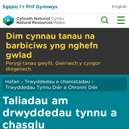
Sgipio I’r Prif Gynnwys
English
Dim cynnau tanau na
barbiciws yng nghefn
gwlad
Perygl tanau gwyllt. Gwiriwch y cyngor
diogelwch.
Hafan
Trwyddedau a chaniatadau
>
>
Trwyddedau Tynnu Dŵr a Chronni Dŵr
Taliadau am
drwyddedau tynnu a
chasglu