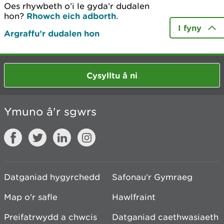
Oes rhywbeth o’i le gyda’r dudalen
hon?
Rhowch eich adborth
.
I fyny
Argraffu’r dudalen hon
Cysylltu â ni
Ymuno â'r sgwrs
Datganiad hygyrchedd
Safonau'r Gymraeg
Map o'r safle
Hawlfraint
Preifatrwydd a chwcis
Datganiad caethwasiaeth