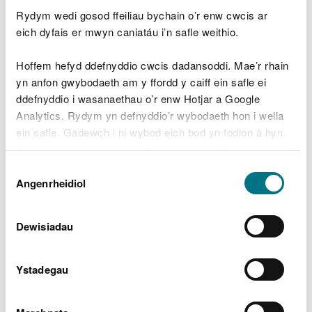
Os ydych yn dymuno gwneud cais am gytundeb
Rydym wedi gosod ffeiliau bychain o’r enw cwcis ar
bilio tariff dwy ran, bydd angen i chi gwblhau a
eich dyfais er mwyn caniatáu i’n safle weithio.
chyflwyno'r ffurflen gais ar gyfer bilio tariff dwy
ran.
Hoffem hefyd ddefnyddio cwcis dadansoddi. Mae’r rhain
yn anfon gwybodaeth am y ffordd y caiff ein safle ei
Gweithgaredd Er Budd
ddefnyddio i wasanaethau o’r enw Hotjar a Google
Analytics. Rydym yn defnyddio’r wybodaeth hon i wella
Amgylcheddol
ein safle. Gadewch i ni wybod eich bod yn fodlon â hyn.
Byddwn yn defnyddio cwci i gadw eich dewis.
Mae gweithgaredd sy'n llesol i'r amgylchedd yn
Dewis
weithgaredd anfasnachol yr ymgymerir ag ef yn
Gellir
darllen mwy am ein cwcis
cyn i chi ddewis.
Angenrheidiol
Caniatâd
gyfan gwbl er budd amgylcheddol. Gallai hyn
gynnwys tynnu neu gronni yn benodol ar gyfer
Dewisiadau
cadwraeth natur, dolydd dŵr neu symud cored.
Codir cyfradd ostyngol ar geisiadau i dynnu neu
Ystadegau
gronni ar gyfer gweithgareddau sy'n llesol i'r
amgylchedd.