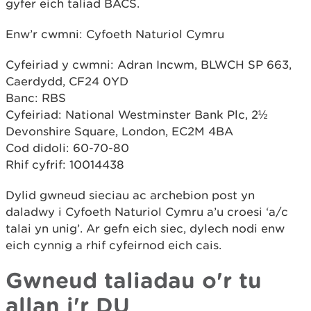
gyfer eich taliad BACS.
Enw’r cwmni: Cyfoeth Naturiol Cymru
Cyfeiriad y cwmni: Adran Incwm, BLWCH SP 663,
Caerdydd, CF24 0YD
Banc: RBS
Cyfeiriad: National Westminster Bank Plc, 2½
Devonshire Square, London, EC2M 4BA
Cod didoli: 60-70-80
Rhif cyfrif: 10014438
Dylid gwneud sieciau ac archebion post yn
daladwy i Cyfoeth Naturiol Cymru a’u croesi ‘a/c
talai yn unig’. Ar gefn eich siec, dylech nodi enw
eich cynnig a rhif cyfeirnod eich cais.
Gwneud taliadau o'r tu
allan i'r DU