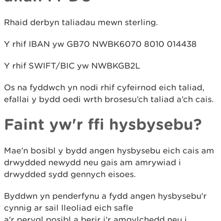
Rhaid derbyn taliadau mewn sterling.
Y rhif IBAN yw GB70 NWBK6070 8010 014438
Y rhif SWIFT/BIC yw NWBKGB2L
Os na fyddwch yn nodi rhif cyfeirnod eich taliad,
efallai y bydd oedi wrth brosesu’ch taliad a’ch cais.
Faint yw'r ffi hysbysebu?
Mae'n bosibl y bydd angen hysbysebu eich cais am
drwydded newydd neu gais am amrywiad i
drwydded sydd gennych eisoes.
Byddwn yn penderfynu a fydd angen hysbysebu'r
cynnig ar sail lleoliad eich safle
a'r perygl posibl a berir i'r amgylchedd neu i