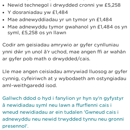
Newid technegol
i drwydded cronni yw £5,258
Y dosraniadau yw £1,484
Mae adnewyddiadau yr un tymor yn £1,484
Mae adnewyddu tymor gwahanol yn £1,484 os yn
syml, £5,258 os yn llawn
Codir am geisiadau amrywio ar gyfer cynlluniau
ynni dŵr yn unol â'r uchod, mae angen ffi ar wahân
ar gyfer pob math o drwydded/cais.
Lle mae angen ceisiadau amrywiad lluosog ar gyfer
cynnig, cyfeiriwch at y wybodaeth am ostyngiadau
aml-weithgaredd isod.
Gallwch ddod o hyd i fanylion yr hyn sy'n gyfystyr
â newidiadau syml neu lawn a ffurflenni cais i
wneud newidiadau ar ein tudalen 'Gwneud cais i
adnewyddu neu newid trwydded tynnu neu gronni
presennol'.