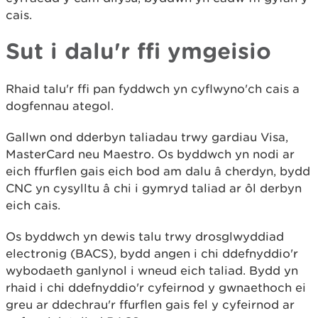
cais.
Sut i dalu'r ffi ymgeisio
Rhaid talu'r ffi pan fyddwch yn cyflwyno'ch cais a
dogfennau ategol.
Gallwn ond dderbyn taliadau trwy gardiau Visa,
MasterCard neu Maestro. Os byddwch yn nodi ar
eich ffurflen gais eich bod am dalu â cherdyn, bydd
CNC yn cysylltu â chi i gymryd taliad ar ôl derbyn
eich cais.
Os byddwch yn dewis talu trwy drosglwyddiad
electronig (BACS), bydd angen i chi ddefnyddio'r
wybodaeth ganlynol i wneud eich taliad. Bydd yn
rhaid i chi ddefnyddio'r cyfeirnod y gwnaethoch ei
greu ar ddechrau'r ffurflen gais fel y cyfeirnod ar