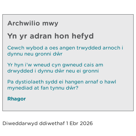
Archwilio mwy
Yn yr adran hon hefyd
Cewch wybod a oes angen trwydded arnoch i
dynnu neu gronni dŵr
Yr hyn i’w wneud cyn gwneud cais am
drwydded i dynnu dŵr neu ei gronni
Pa dystiolaeth sydd ei hangen arnaf o hawl
mynediad at fan tynnu dŵr?
Rhagor
Diweddarwyd ddiwethaf 1 Ebr 2026