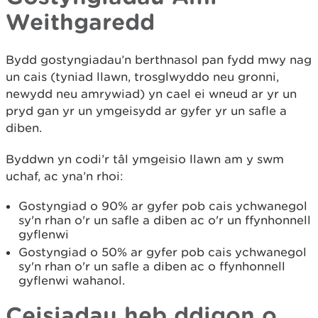
Weithgaredd
Bydd gostyngiadau’n berthnasol pan fydd mwy nag
un cais (tyniad llawn, trosglwyddo neu gronni,
newydd neu amrywiad) yn cael ei wneud ar yr un
pryd gan yr un ymgeisydd ar gyfer yr un safle a
diben.
Byddwn yn codi’r tâl ymgeisio llawn am y swm
uchaf, ac yna’n rhoi:
Gostyngiad o 90% ar gyfer pob cais ychwanegol
sy'n rhan o'r un safle a diben ac o'r un ffynhonnell
gyflenwi
Gostyngiad o 50% ar gyfer pob cais ychwanegol
sy'n rhan o'r un safle a diben ac o ffynhonnell
gyflenwi wahanol.
Ceisiadau heb ddigon o