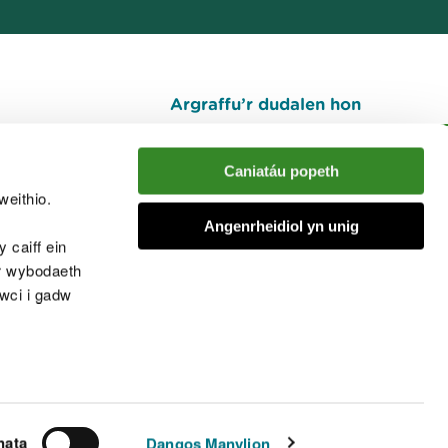
Argraffu’r dudalen hon
I fyny
Caniatáu popeth
weithio.
muno â'r sgwrs
Angenrheidiol yn unig
 caiff ein
’r wybodaeth
cwci i gadw
chwcis
nata
Dangos Manylion