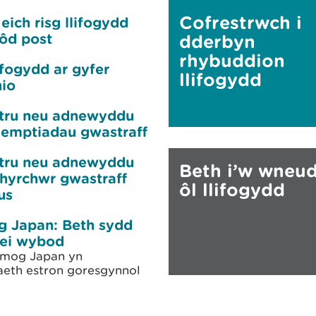
Cofrestrwch i
eich risg llifogydd
côd post
dderbyn
rhybuddion
ifogydd ar gyfer
llifogydd
nio
tru neu adnewyddu
semptiadau gwastraff
tru neu adnewyddu
Beth i’w wneud
nhyrchwr gwastraff
ôl llifogydd
us
 Japan: Beth sydd
ei wybod
mog Japan yn
eth estron goresgynnol