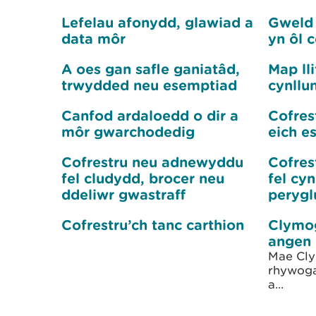
Lefelau afonydd, glawiad a
Gweld 
data môr
yn ôl 
A oes gan safle ganiatâd,
Map ll
trwydded neu esemptiad
cynllu
Canfod ardaloedd o dir a
Cofres
môr gwarchodedig
eich e
Cofrestru neu adnewyddu
Cofres
fel cludydd, brocer neu
fel cy
ddeliwr gwastraff
perygl
Cofrestru’ch tanc carthion
Clymog
angen 
Mae Cly
rhywoga
a...