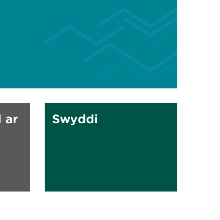
 ar
Swyddi