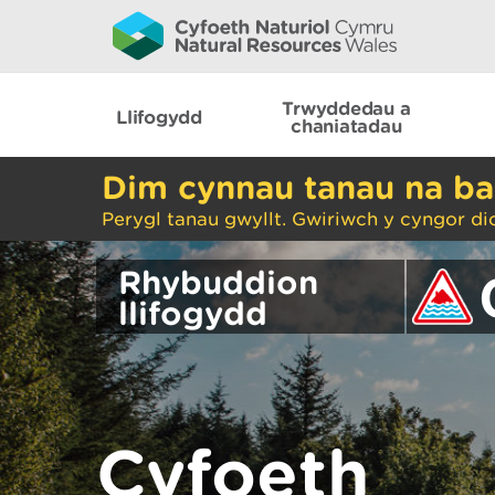
Trwyddedau a
Llifogydd
chaniatadau
Dim cynnau tanau na ba
Perygl tanau gwyllt. Gwiriwch y cyngor di
Rhybuddion
llifogydd
Cyfoeth