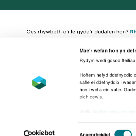
Oes rhywbeth o’i le gyda’r dudalen hon?
Rh
Mae'r wefan hon yn def
Rydym wedi gosod ffeiliau 
Cysylltu â ni
Hoffem hefyd ddefnyddio c
safle ei ddefnyddio i was
hon i wella ein safle. Gad
eich dewis.
Datganiad hygyrchedd
Safonau'r Gymr
Gellir
darllen mwy am ein
Datganiad caethwasiaeth fodern
Dewis
Angenrheidiol