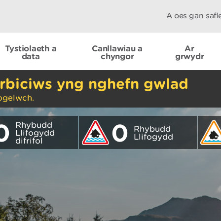
A oes gan saf
Tystiolaeth a
Canllawiau a
Ar
data
chyngor
grwydr
rbiciws yng nghefn gwlad
ogelwch.
0
0
Rhybudd
Rhybudd
Llifogydd
Llifogydd
difrifol