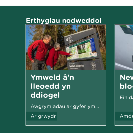
Erthyglau nodweddol
Ymweld â'n
Ne
lleoedd yn
blo
ddiogel
Awgrymiadau ar gyfer ymweliad diogel a difyr
Ar grwydr
Amda