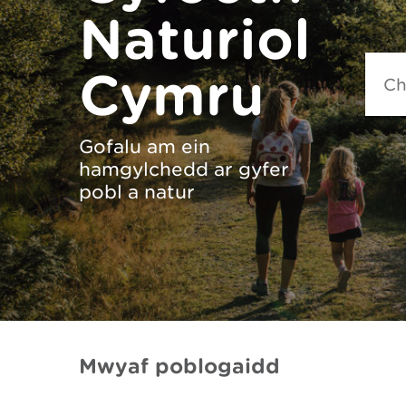
Naturiol
Searc
Cymru
Gofalu am ein
hamgylchedd ar gyfer
pobl a natur
Mwyaf poblogaidd