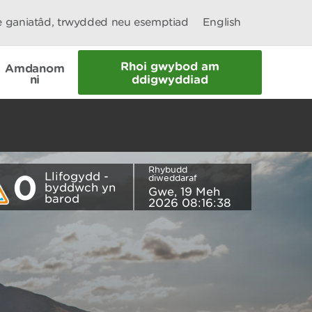
le ganiatâd, trwydded neu esemptiad
English
Rhoi gwybod am
Amdanom
ni
ddigwyddiad
Rhybudd
0
Llifogydd -
diweddaraf
byddwch yn
Gwe, 19 Meh
barod
2026 08:16:38