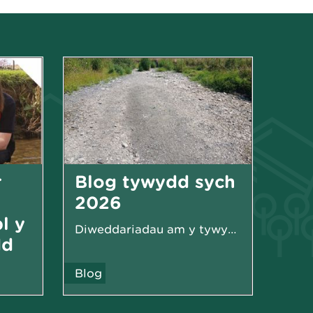
r
Blog tywydd sych
2026
l y
Diweddariadau am y tywydd sych yn 2026
dd
Blog