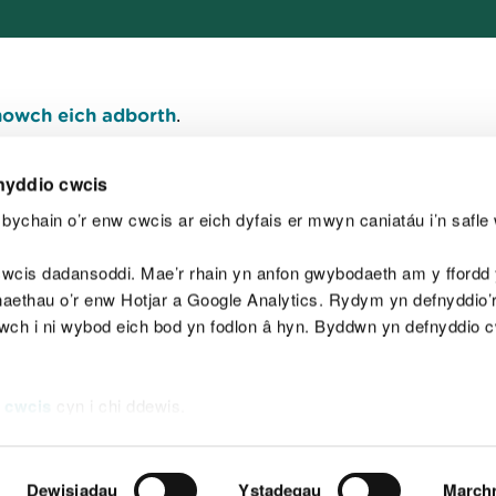
owch eich adborth
.
nyddio cwcis
bychain o’r enw cwcis ar eich dyfais er mwyn caniatáu i’n safle 
Y
wcis dadansoddi. Mae’r rhain yn anfon gwybodaeth am y ffordd y
anaethau o’r enw Hotjar a Google Analytics. Rydym yn defnyddio
ewch i ni wybod eich bod yn fodlon â hyn. Byddwn yn defnyddio 
aeg
Map o'r safle
Hawlfraint
Preifatrwydd a 
 cwcis
cyn i chi ddewis.
Dewisiadau
Ystadegau
March