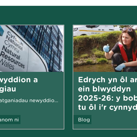
wyddion a
Edrych yn ôl a
giau
ein blwyddyn
2025-26: y bob
Ein datganiadau newyddion, cylchlythyrau a digwyddiadau...
tu ôl i'r cynny
nom ni
Blog