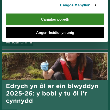
Dangos Manylion
Caniatáu popeth
Newyddion a blogiau
Angenrheidiol yn unig
Amdanom ni
Edrych yn ôl ar ein blwyddyn
2025-26: y bobl y tu ôl i'r
cynnydd