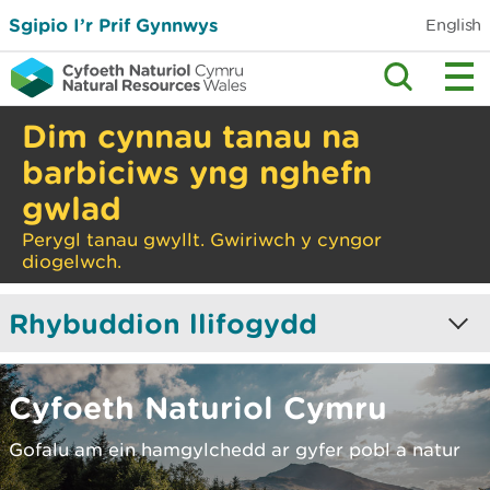
Sgipio I’r Prif Gynnwys
English
Dim cynnau tanau na
barbiciws yng nghefn
gwlad
Perygl tanau gwyllt. Gwiriwch y cyngor
diogelwch.
Rhybuddion llifogydd
0
0
0
Cyfoeth Naturiol Cymru
Rhybudd
Rhybudd
Llifogydd -
Gofalu am ein hamgylchedd ar gyfer pobl a natur
Llifogydd
Llifogydd
byddwch yn
difrifol
barod