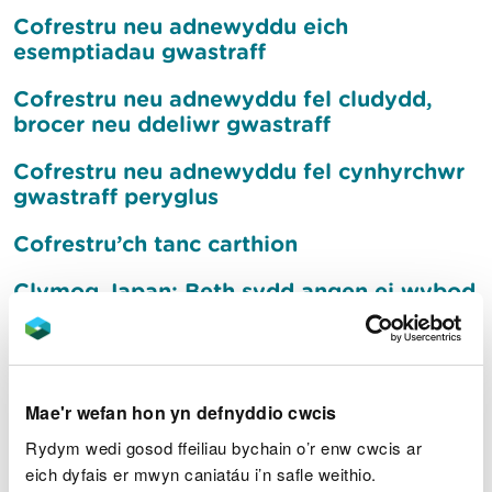
Cofrestru neu adnewyddu eich
esemptiadau gwastraff
Cofrestru neu adnewyddu fel cludydd,
brocer neu ddeliwr gwastraff
Cofrestru neu adnewyddu fel cynhyrchwr
gwastraff peryglus
Cofrestru’ch tanc carthion
Clymog Japan: Beth sydd angen ei wybod
Mae Clymog Japan yn rhywogaeth estron
goresgynnol a...
Cofrestrwch i dderbyn
Mae'r wefan hon yn defnyddio cwcis
rhybuddion llifogydd
Rydym wedi gosod ffeiliau bychain o’r enw cwcis ar
eich dyfais er mwyn caniatáu i’n safle weithio.