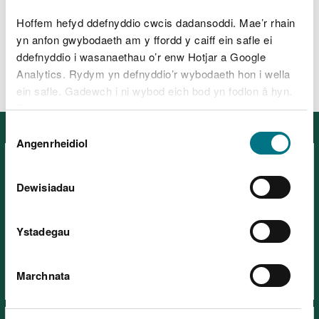
Beth i’w wneud ar ôl llifogydd
Hoffem hefyd ddefnyddio cwcis dadansoddi. Mae’r rhain
yn anfon gwybodaeth am y ffordd y caiff ein safle ei
ddefnyddio i wasanaethau o’r enw Hotjar a Google
Swyddi
Analytics. Rydym yn defnyddio’r wybodaeth hon i wella
ein safle. Gadewch i ni wybod eich bod yn fodlon â hyn.
Byddwn yn defnyddio cwci i gadw eich dewis.
Dewis
Erthyglau nodweddol
Gellir
darllen mwy am ein cwcis
cyn i chi ddewis.
Angenrheidiol
Caniatâd
Dewisiadau
Ystadegau
Ymweld â'n lleoedd yn ddiogel
Marchnata
Ar grwydr