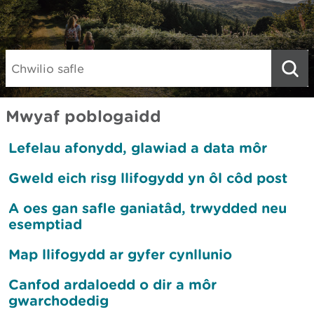
Gwe, 19 Meh 2026 08:16:38
Rhybudd diweddaraf
Search:
Mwyaf poblogaidd
Lefelau afonydd, glawiad a data môr
Gweld eich risg llifogydd yn ôl côd post
A oes gan safle ganiatâd, trwydded neu
esemptiad
Map llifogydd ar gyfer cynllunio
Canfod ardaloedd o dir a môr
gwarchodedig