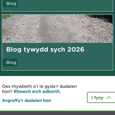
Blog
Blog tywydd sych 2026
Blog
Oes rhywbeth o’i le gyda’r dudalen
hon?
Rhowch eich adborth
.
I fyny
Argraffu’r dudalen hon