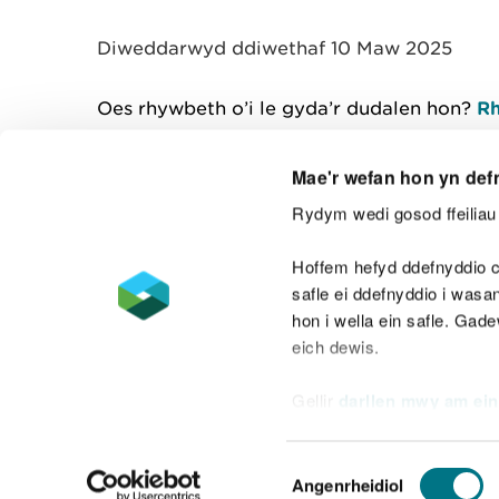
y
m
Diweddarwyd ddiwethaf 10 Maw 2025
w
e
l
Oes rhywbeth o’i le gyda’r dudalen hon?
Rh
i
a
d
Mae'r wefan hon yn def
Rydym wedi gosod ffeiliau 
Cysylltu â ni
Hoffem hefyd ddefnyddio c
safle ei ddefnyddio i was
hon i wella ein safle. Gad
eich dewis.
Datganiad hygyrchedd
Safonau'r Gymr
Gellir
darllen mwy am ein
Datganiad caethwasiaeth fodern
Dewis
Angenrheidiol
Caniatâd