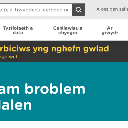
A oes gan saf
Tystiolaeth a
Canllawiau a
Ar
data
chyngor
grwydr
rbiciws yng nghefn gwlad
ogelwch.
am broblem
dalen