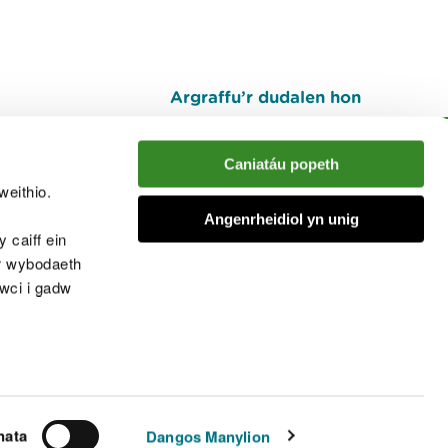
Argraffu’r dudalen hon
I fyny
Caniatáu popeth
weithio.
muno â'r sgwrs
Angenrheidiol yn unig
 caiff ein
’r wybodaeth
cwci i gadw
chwcis
nata
Dangos Manylion
© Cyfoeth Naturiol Cymru