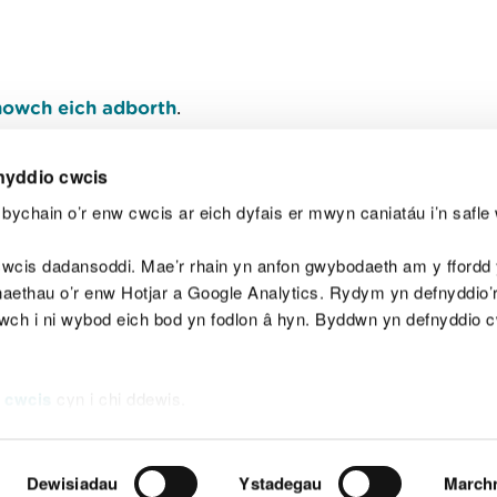
owch eich adborth
.
nyddio cwcis
bychain o’r enw cwcis ar eich dyfais er mwyn caniatáu i’n safle 
Y
wcis dadansoddi. Mae’r rhain yn anfon gwybodaeth am y ffordd y
anaethau o’r enw Hotjar a Google Analytics. Rydym yn defnyddio
ewch i ni wybod eich bod yn fodlon â hyn. Byddwn yn defnyddio 
aeg
Map o'r safle
Hawlfraint
Preifatrwydd a 
 cwcis
cyn i chi ddewis.
Dewisiadau
Ystadegau
March