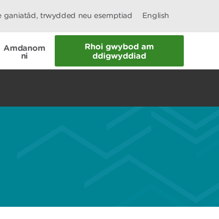
le ganiatâd, trwydded neu esemptiad
English
Rhoi gwybod am
Amdanom
ni
ddigwyddiad