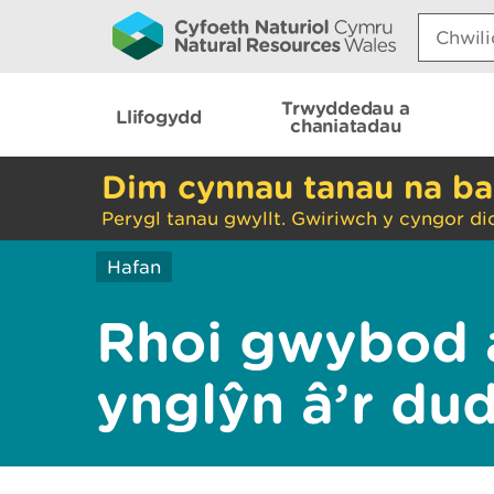
Search:
Trwyddedau a
Llifogydd
chaniatadau
Dim cynnau tanau na ba
Perygl tanau gwyllt. Gwiriwch y cyngor di
Hafan
Rhoi gwybod 
ynglŷn â’r du