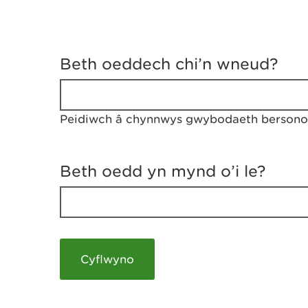
D
y
Beth oeddech chi’n wneud?
w
e
d
w
Peidiwch â chynnwys gwybodaeth bersonol
c
h
w
r
Beth oedd yn mynd o’i le?
t
h
y
m
a
m
e
i
c
h