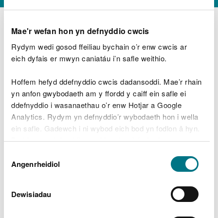
Mae'r wefan hon yn defnyddio cwcis
Rydym wedi gosod ffeiliau bychain o’r enw cwcis ar
D
y
eich dyfais er mwyn caniatáu i’n safle weithio.
Beth oeddech chi’n wneud?
w
e
Hoffem hefyd ddefnyddio cwcis dadansoddi. Mae’r rhain
d
yn anfon gwybodaeth am y ffordd y caiff ein safle ei
w
Peidiwch â chynnwys gwybodaeth bersonol neu
ddefnyddio i wasanaethau o’r enw Hotjar a Google
c
ariannol
h
Analytics. Rydym yn defnyddio’r wybodaeth hon i wella
w
ein safle. Gadewch i ni wybod eich bod yn fodlon â hyn.
r
Byddwn yn defnyddio cwci i gadw eich dewis.
t
Beth oedd yn mynd o’i le?
Dewis
h
Gellir
darllen mwy am ein cwcis
cyn i chi ddewis.
Angenrheidiol
y
Caniatâd
m
a
m
Dewisiadau
e
i