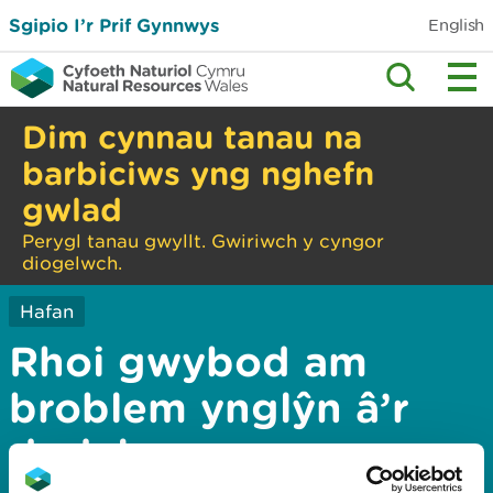
Sgipio I’r Prif Gynnwys
English
Dim cynnau tanau na
barbiciws yng nghefn
gwlad
Perygl tanau gwyllt. Gwiriwch y cyngor
diogelwch.
Hafan
Rhoi gwybod am
broblem ynglŷn â’r
dudalen