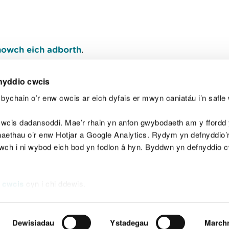
owch eich adborth
.
nyddio cwcis
bychain o’r enw cwcis ar eich dyfais er mwyn caniatáu i’n safle 
Y
wcis dadansoddi. Mae’r rhain yn anfon gwybodaeth am y ffordd y
anaethau o’r enw Hotjar a Google Analytics. Rydym yn defnyddio
ewch i ni wybod eich bod yn fodlon â hyn. Byddwn yn defnyddio 
aeg
Map o'r safle
Hawlfraint
Preifatrwydd a 
 cwcis
cyn i chi ddewis.
Dewisiadau
Ystadegau
March