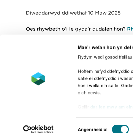
y
m
Diweddarwyd ddiwethaf 10 Maw 2025
w
e
l
Oes rhywbeth o’i le gyda’r dudalen hon?
Rh
i
a
d
Mae'r wefan hon yn def
Rydym wedi gosod ffeiliau 
Cysylltu â ni
Hoffem hefyd ddefnyddio c
safle ei ddefnyddio i was
hon i wella ein safle. Gad
eich dewis.
Datganiad hygyrchedd
Safonau'r Gymr
Gellir
darllen mwy am ein
Datganiad caethwasiaeth fodern
Dewis
Angenrheidiol
Caniatâd