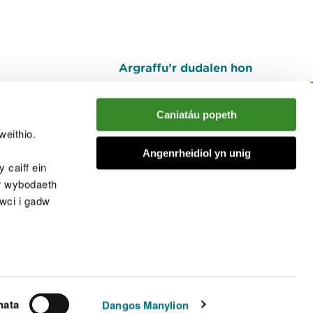
Argraffu’r dudalen hon
I fyny
Caniatáu popeth
weithio.
muno â'r sgwrs
Angenrheidiol yn unig
 caiff ein
’r wybodaeth
cwci i gadw
chwcis
nata
Dangos Manylion
© Cyfoeth Naturiol Cymru