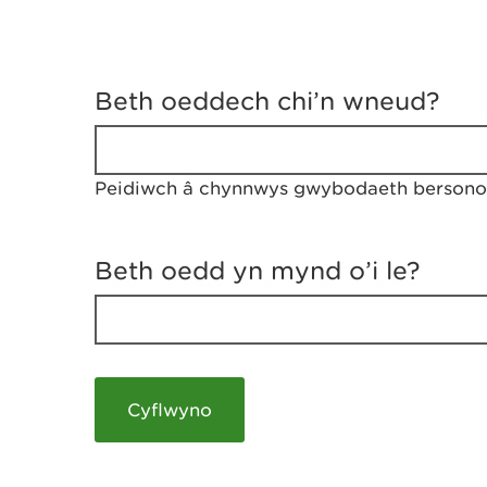
D
y
Beth oeddech chi’n wneud?
w
e
d
w
Peidiwch â chynnwys gwybodaeth bersonol
c
h
w
r
Beth oedd yn mynd o’i le?
t
h
y
m
a
m
e
i
c
h