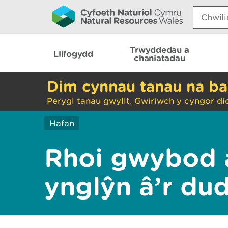
Search:
Trwyddedau a
Llifogydd
chaniatadau
Dim cynnau tanau na ba
Perygl tanau gwyllt. Gwiriwch y cyngor di
Hafan
Rhoi gwybod 
ynglŷn â’r du