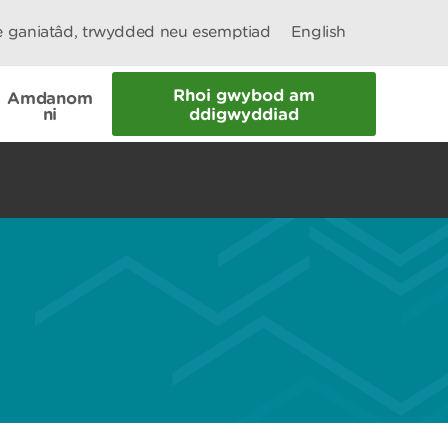
le ganiatâd, trwydded neu esemptiad
English
Rhoi gwybod am
Amdanom
ni
ddigwyddiad