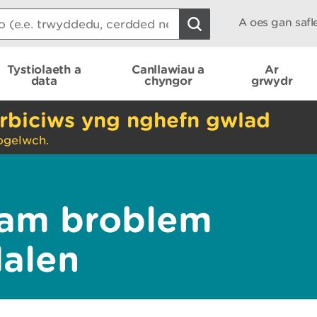
A oes gan saf
Tystiolaeth a
Canllawiau a
Ar
data
chyngor
grwydr
rbiciws yng nghefn gwlad
ogelwch.
am broblem
dalen