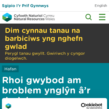
Sgipio I’r Prif Gynnwys
English
Dim cynnau tanau na
barbiciws yng nghefn
gwlad
Perygl tanau gwyllt. Gwiriwch y cyngor
diogelwch.
Hafan
Rhoi gwybod am
broblem ynglŷn â’r
dudalen