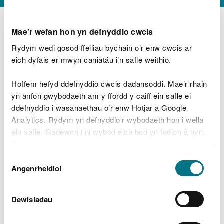
Mae'r wefan hon yn defnyddio cwcis
Rydym wedi gosod ffeiliau bychain o’r enw cwcis ar
D
y
eich dyfais er mwyn caniatáu i’n safle weithio.
Beth oeddech chi’n wneud?
w
e
Hoffem hefyd ddefnyddio cwcis dadansoddi. Mae’r rhain
d
yn anfon gwybodaeth am y ffordd y caiff ein safle ei
w
Peidiwch â chynnwys gwybodaeth bersonol neu
ddefnyddio i wasanaethau o’r enw Hotjar a Google
c
ariannol
h
Analytics. Rydym yn defnyddio’r wybodaeth hon i wella
w
ein safle. Gadewch i ni wybod eich bod yn fodlon â hyn.
r
Byddwn yn defnyddio cwci i gadw eich dewis.
t
Beth oedd yn mynd o’i le?
Dewis
h
Gellir
darllen mwy am ein cwcis
cyn i chi ddewis.
Angenrheidiol
y
Caniatâd
m
a
m
Dewisiadau
e
i