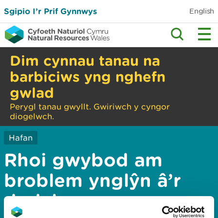
Sgipio I’r Prif Gynnwys
English
Dim cynnau tanau na
barbiciws yng nghefn
gwlad
Perygl tanau gwyllt. Gwiriwch y cyngor
diogelwch.
Hafan
Rhoi gwybod am
broblem ynglŷn â’r
dudalen