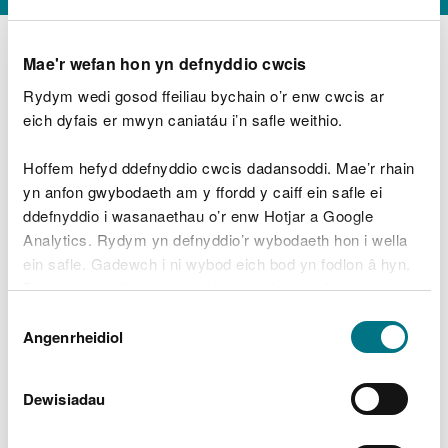
Mae'r wefan hon yn defnyddio cwcis
Rydym wedi gosod ffeiliau bychain o’r enw cwcis ar
D
y
eich dyfais er mwyn caniatáu i’n safle weithio.
Beth oeddech chi’n wneud?
w
e
Hoffem hefyd ddefnyddio cwcis dadansoddi. Mae’r rhain
d
yn anfon gwybodaeth am y ffordd y caiff ein safle ei
w
Peidiwch â chynnwys gwybodaeth bersonol neu
ddefnyddio i wasanaethau o’r enw Hotjar a Google
c
ariannol
h
Analytics. Rydym yn defnyddio’r wybodaeth hon i wella
w
ein safle. Gadewch i ni wybod eich bod yn fodlon â hyn.
r
Byddwn yn defnyddio cwci i gadw eich dewis.
t
Beth oedd yn mynd o’i le?
Dewis
h
Gellir
darllen mwy am ein cwcis
cyn i chi ddewis.
Angenrheidiol
y
Caniatâd
m
a
m
Dewisiadau
e
i