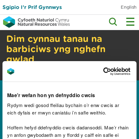
Sgipio I’r Prif Gynnwys
English
Dim cynnau tanau na
barbiciws yng nghefn
gwlad
Perygl tanau gwyllt. Gwiriwch y cyngor
diogelwch.
Hafan
Mae'r wefan hon yn defnyddio cwcis
Canlyniadau ar gyfer
Rydym wedi gosod ffeiliau bychain o’r enw cwcis ar
"heimaapp蘋果簽名官網
eich dyfais er mwyn caniatáu i’n safle weithio.
長期合作方案-TG-
Hoffem hefyd ddefnyddio cwcis dadansoddi. Mae’r rhain
yn anfon gwybodaeth am y ffordd y caiff ein safle ei