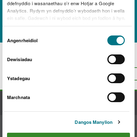
ddefnyddio i wasanaethau o’r enw Hotjar a Google
Rocketkj1⏪️騰訊雲國際
Analytics. Rydym yn defnyddio’r wybodaeth hon i wella
ein safle. Gadewch i ni wybod eich bod yn fodlon â hyn.
免實名賬號.qlw"
Byddwn yn defnyddio cwci i gadw eich dewis.
Dewis
Gellir
darllen mwy am ein cwcis
cyn i chi ddewis.
Angenrheidiol
Caniatâd
Dewisiadau
Oes rhywbeth o’i le gyda’r dudalen
hon?
Rhowch eich adborth
.
I fyny
Argraffu’r dudalen hon
Ystadegau
Marchnata
Cysylltu â ni
Dangos Manylion
Ymuno â'r sgwrs