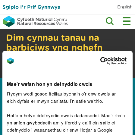
Sgipio I’r Prif Gynnwys
English
Dim cynnau tanau na
barbiciws yng nghefn
gwlad
Perygl tanau gwyllt. Gwiriwch y cyngor
diogelwch.
Mae'r wefan hon yn defnyddio cwcis
Hafan
Rydym wedi gosod ffeiliau bychain o’r enw cwcis ar
Canlyniadau ar gyfer
eich dyfais er mwyn caniatáu i’n safle weithio.
"1999超级签审核常见稳
Hoffem hefyd ddefnyddio cwcis dadansoddi. Mae’r rhain
yn anfon gwybodaeth am y ffordd y caiff ein safle ei
定性问题❤️电报找
ddefnyddio i wasanaethau o’r enw Hotjar a Google