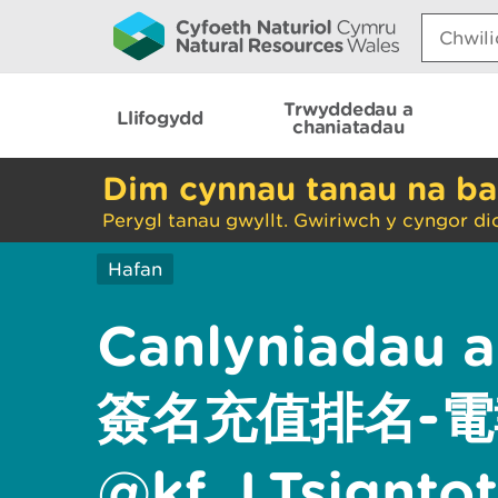
Search:
Trwyddedau a
Llifogydd
chaniatadau
Dim cynnau tanau na ba
Perygl tanau gwyllt. Gwiriwch y cyngor di
Hafan
Canlyniadau 
簽名充值排名-電
@kf_LTsign