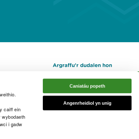
Argraffu’r dudalen hon
I fyny
Caniatáu popeth
weithio.
muno â'r sgwrs
Angenrheidiol yn unig
 caiff ein
’r wybodaeth
cwci i gadw
chwcis