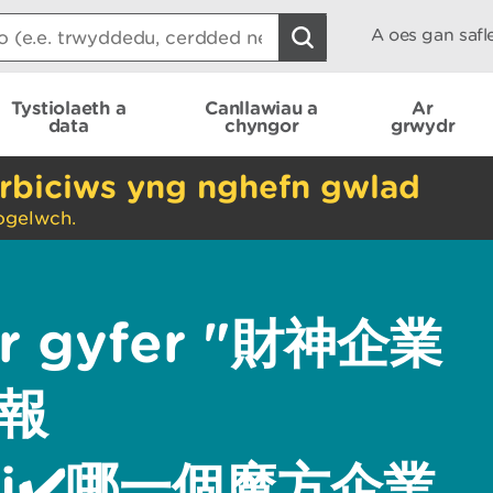
A oes gan saf
Tystiolaeth a
Canllawiau a
Ar
data
chyngor
grwydr
rbiciws yng nghefn gwlad
ogelwch.
ar gyfer "財神企業
報
toti✔️哪一個魔方企業