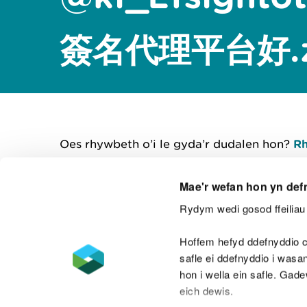
簽名代理平台好.z
Oes rhywbeth o’i le gyda’r dudalen hon?
Rh
Mae'r wefan hon yn def
Rydym wedi gosod ffeiliau 
Cysylltu â ni
Hoffem hefyd ddefnyddio c
safle ei ddefnyddio i was
hon i wella ein safle. Gad
eich dewis.
Datganiad hygyrchedd
Safonau'r Gymr