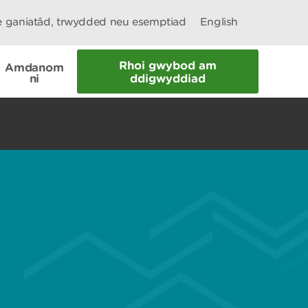
le ganiatâd, trwydded neu esemptiad
English
Rhoi gwybod am
Amdanom
ni
ddigwyddiad