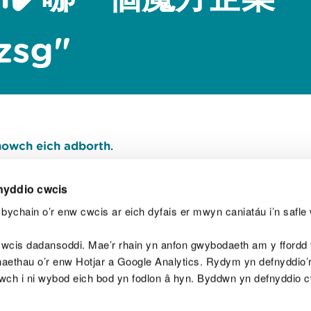
sg"
owch eich adborth
.
nyddio cwcis
bychain o’r enw cwcis ar eich dyfais er mwyn caniatáu i’n safle 
Y
wcis dadansoddi. Mae’r rhain yn anfon gwybodaeth am y ffordd y
anaethau o’r enw Hotjar a Google Analytics. Rydym yn defnyddio
ewch i ni wybod eich bod yn fodlon â hyn. Byddwn yn defnyddio 
aeg
Map o'r safle
Hawlfraint
Preifatrwydd a 