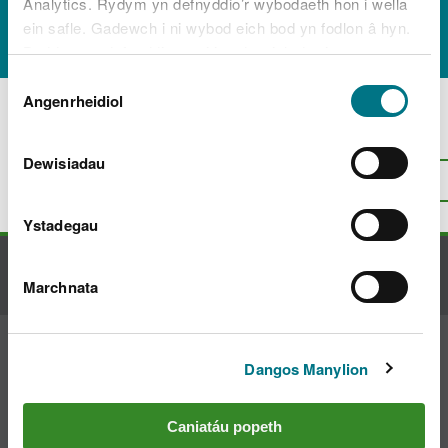
Analytics. Rydym yn defnyddio’r wybodaeth hon i wella
123app签名官网.wdk"
ein safle. Gadewch i ni wybod eich bod yn fodlon â hyn.
Byddwn yn defnyddio cwci i gadw eich dewis.
Dewis
Gellir
darllen mwy am ein cwcis
cyn i chi ddewis.
Angenrheidiol
Caniatâd
Oes rhywbeth o’i le gyda’r dudalen
hon?
Rhowch eich adborth
.
Dewisiadau
I fyny
Argraffu’r dudalen hon
Ystadegau
Cysylltu â ni
Marchnata
Ymuno â'r sgwrs
Dangos Manylion
Caniatáu popeth