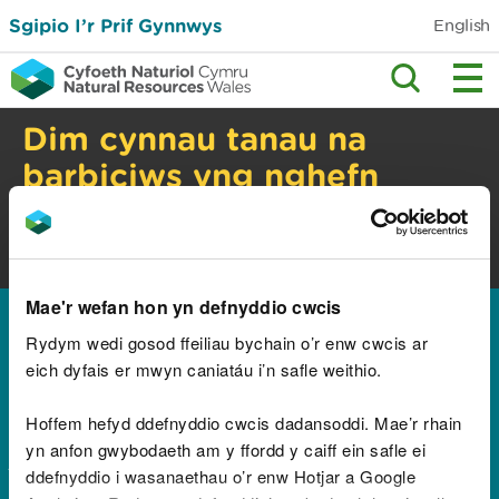
Sgipio I’r Prif Gynnwys
English
Dim cynnau tanau na
barbiciws yng nghefn
gwlad
Perygl tanau gwyllt. Gwiriwch y cyngor
diogelwch.
Mae'r wefan hon yn defnyddio cwcis
Hafan
Rydym wedi gosod ffeiliau bychain o’r enw cwcis ar
Canlyniadau ar gyfer
eich dyfais er mwyn caniatáu i’n safle weithio.
"安卓分发平台防屏蔽[电
Hoffem hefyd ddefnyddio cwcis dadansoddi. Mae’r rhain
yn anfon gwybodaeth am y ffordd y caiff ein safle ei
报@Takicloud8-
ddefnyddio i wasanaethau o’r enw Hotjar a Google