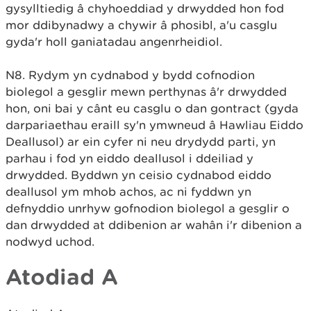
gysylltiedig â chyhoeddiad y drwydded hon fod
mor ddibynadwy a chywir â phosibl, a'u casglu
gyda'r holl ganiatadau angenrheidiol.
N8. Rydym yn cydnabod y bydd cofnodion
biolegol a gesglir mewn perthynas â'r drwydded
hon, oni bai y cânt eu casglu o dan gontract (gyda
darpariaethau eraill sy'n ymwneud â Hawliau Eiddo
Deallusol) ar ein cyfer ni neu drydydd parti, yn
parhau i fod yn eiddo deallusol i ddeiliad y
drwydded. Byddwn yn ceisio cydnabod eiddo
deallusol ym mhob achos, ac ni fyddwn yn
defnyddio unrhyw gofnodion biolegol a gesglir o
dan drwydded at ddibenion ar wahân i'r dibenion a
nodwyd uchod.
Atodiad
A