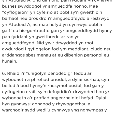
yn Atodiad A, ond dim ond pan fyddant yn cyflawni
busnes swyddogol yr amgueddfa honno. Mae
"cyflogeion" yn cyfeirio at bobl sy'n gweithio'n
barhaol neu dros dro i'r amgueddfeydd a restrwyd
yn Atodiad A, ac mae hefyd yn cynnwys pobl a
gaiff eu his-gontractio gan yr amgueddfeydd hynny
pan fyddant yn gweithredu ar ran yr
amgueddfeydd. Nid yw'r drwydded yn rhoi
awdurdod i gyflogeion fod ym meddiant, cludo neu
arddangos sbesimenau at eu dibenion personol eu
hunain.
6. Rhaid i'r "unigolyn penodedig" feddu ar
wybodaeth a phrofiad priodol, a dylai sicrhau, cyn
belled â bod hynny'n rhesymol bosibl, fod gan y
cyflogeion eraill sy'n defnyddio'r drwydded hon yr
wybodaeth a'r profiad angenrheidiol hefyd. Dylai
hyn gynnwys: adnabod y rhywogaethau a
warchodir sydd wedi'u cynnwys yng nghwmpas y