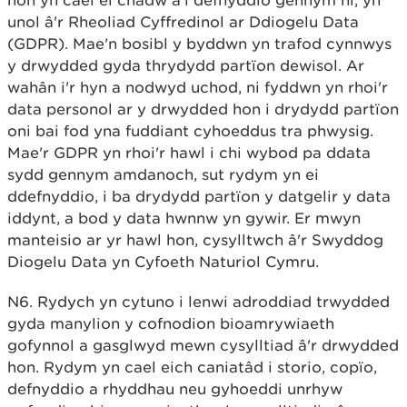
hon yn cael ei chadw a'i defnyddio gennym ni, yn
unol â'r Rheoliad Cyffredinol ar Ddiogelu Data
(GDPR). Mae'n bosibl y byddwn yn trafod cynnwys
y drwydded gyda thrydydd partïon dewisol. Ar
wahân i'r hyn a nodwyd uchod, ni fyddwn yn rhoi'r
data personol ar y drwydded hon i drydydd partïon
oni bai fod yna fuddiant cyhoeddus tra phwysig.
Mae'r GDPR yn rhoi'r hawl i chi wybod pa ddata
sydd gennym amdanoch, sut rydym yn ei
ddefnyddio, i ba drydydd partïon y datgelir y data
iddynt, a bod y data hwnnw yn gywir. Er mwyn
manteisio ar yr hawl hon, cysylltwch â'r Swyddog
Diogelu Data yn Cyfoeth Naturiol Cymru.
N6. Rydych yn cytuno i lenwi adroddiad trwydded
gyda manylion y cofnodion bioamrywiaeth
gofynnol a gasglwyd mewn cysylltiad â'r drwydded
hon. Rydym yn cael eich caniatâd i storio, copïo,
defnyddio a rhyddhau neu gyhoeddi unrhyw