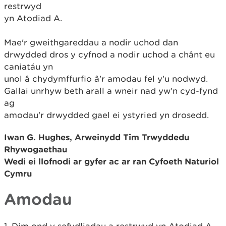
restrwyd
yn Atodiad A.
Mae'r gweithgareddau a nodir uchod dan
drwydded dros y cyfnod a nodir uchod a chânt eu
caniatáu yn
unol â chydymffurfio â'r amodau fel y'u nodwyd.
Gallai unrhyw beth arall a wneir nad yw'n cyd-fynd
ag
amodau'r drwydded gael ei ystyried yn drosedd.
Iwan G. Hughes,
Arweinydd Tîm Trwyddedu
Rhywogaethau
Wedi ei llofnodi ar gyfer ac ar ran
Cyfoeth Naturiol
Cymru
Amodau