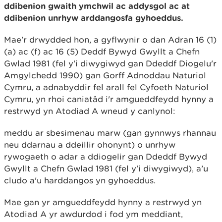
ddibenion gwaith ymchwil ac addysgol ac at
ddibenion unrhyw arddangosfa gyhoeddus.
Mae'r drwydded hon, a gyflwynir o dan Adran 16 (1)
(a) ac (f) ac 16 (5) Deddf Bywyd Gwyllt a Chefn
Gwlad 1981 (fel y'i diwygiwyd gan Ddeddf Diogelu'r
Amgylchedd 1990) gan Gorff Adnoddau Naturiol
Cymru, a adnabyddir fel arall fel Cyfoeth Naturiol
Cymru, yn rhoi caniatâd i'r amgueddfeydd hynny a
restrwyd yn Atodiad A wneud y canlynol:
meddu ar sbesimenau marw (gan gynnwys rhannau
neu ddarnau a ddeillir ohonynt) o unrhyw
rywogaeth o adar a ddiogelir gan Ddeddf Bywyd
Gwyllt a Chefn Gwlad 1981 (fel y'i diwygiwyd), a’u
cludo a'u harddangos yn gyhoeddus.
Mae gan yr amgueddfeydd hynny a restrwyd yn
Atodiad A yr awdurdod i fod ym meddiant,