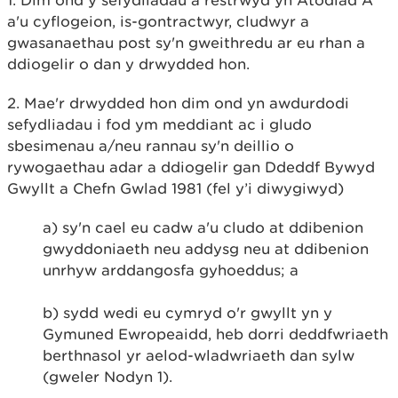
1. Dim ond y sefydliadau a restrwyd yn Atodiad A
a'u cyflogeion, is-gontractwyr, cludwyr a
gwasanaethau post sy'n gweithredu ar eu rhan a
ddiogelir o dan y drwydded hon.
2. Mae'r drwydded hon dim ond yn awdurdodi
sefydliadau i fod ym meddiant ac i gludo
sbesimenau a/neu rannau sy'n deillio o
rywogaethau adar a ddiogelir gan Ddeddf Bywyd
Gwyllt a Chefn Gwlad 1981 (fel y’i diwygiwyd)
a) sy'n cael eu cadw a'u cludo at ddibenion
gwyddoniaeth neu addysg neu at ddibenion
unrhyw arddangosfa gyhoeddus; a
b) sydd wedi eu cymryd o'r gwyllt yn y
Gymuned Ewropeaidd, heb dorri deddfwriaeth
berthnasol yr aelod-wladwriaeth dan sylw
(gweler Nodyn 1).