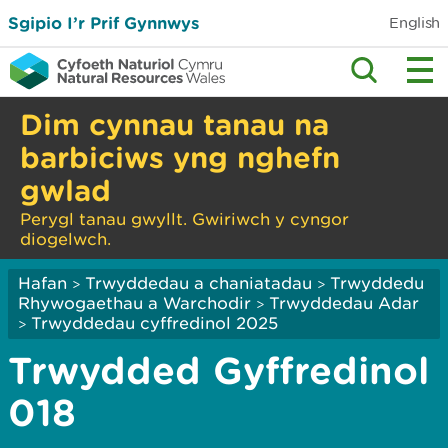
Sgipio I’r Prif Gynnwys
English
Dim cynnau tanau na
barbiciws yng nghefn
gwlad
Perygl tanau gwyllt. Gwiriwch y cyngor
diogelwch.
Hafan
Trwyddedau a chaniatadau
Trwyddedu
>
>
Rhywogaethau a Warchodir
Trwyddedau Adar
>
Trwyddedau cyffredinol 2025
>
Trwydded Gyffredinol
018