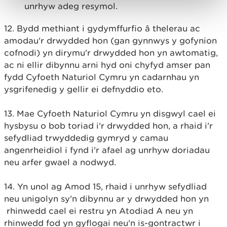
unrhyw adeg resymol.
12. Bydd methiant i gydymffurfio â thelerau ac
amodau'r drwydded hon (gan gynnwys y gofynion
cofnodi) yn dirymu'r drwydded hon yn awtomatig,
ac ni ellir dibynnu arni hyd oni chyfyd amser pan
fydd Cyfoeth Naturiol Cymru yn cadarnhau yn
ysgrifenedig y gellir ei defnyddio eto.
13. Mae Cyfoeth Naturiol Cymru yn disgwyl cael ei
hysbysu o bob toriad i'r drwydded hon, a rhaid i'r
sefydliad trwyddedig gymryd y camau
angenrheidiol i fynd i'r afael ag unrhyw doriadau
neu arfer gwael a nodwyd.
14. Yn unol ag Amod 15, rhaid i unrhyw sefydliad
neu unigolyn sy'n dibynnu ar y drwydded hon yn
rhinwedd cael ei restru yn Atodiad A neu yn
rhinwedd fod yn gyflogai neu'n is-gontractwr i