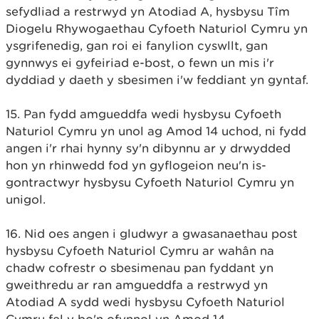
sefydliad a restrwyd yn Atodiad A, hysbysu Tîm
Diogelu Rhywogaethau Cyfoeth Naturiol Cymru yn
ysgrifenedig, gan roi ei fanylion cyswllt, gan
gynnwys ei gyfeiriad e-bost, o fewn un mis i'r
dyddiad y daeth y sbesimen i'w feddiant yn gyntaf.
15. Pan fydd amgueddfa wedi hysbysu Cyfoeth
Naturiol Cymru yn unol ag Amod 14 uchod, ni fydd
angen i'r rhai hynny sy'n dibynnu ar y drwydded
hon yn rhinwedd fod yn gyflogeion neu'n is-
gontractwyr hysbysu Cyfoeth Naturiol Cymru yn
unigol.
16. Nid oes angen i gludwyr a gwasanaethau post
hysbysu Cyfoeth Naturiol Cymru ar wahân na
chadw cofrestr o sbesimenau pan fyddant yn
gweithredu ar ran amgueddfa a restrwyd yn
Atodiad A sydd wedi hysbysu Cyfoeth Naturiol