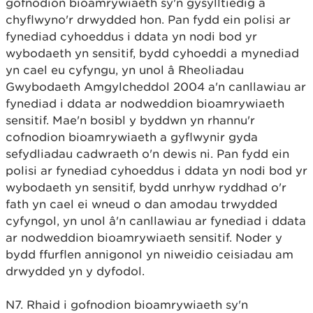
gofnodion bioamrywiaeth sy'n gysylltiedig â
chyflwyno'r drwydded hon. Pan fydd ein polisi ar
fynediad cyhoeddus i ddata yn nodi bod yr
wybodaeth yn sensitif, bydd cyhoeddi a mynediad
yn cael eu cyfyngu, yn unol â Rheoliadau
Gwybodaeth Amgylcheddol 2004 a'n canllawiau ar
fynediad i ddata ar nodweddion bioamrywiaeth
sensitif. Mae'n bosibl y byddwn yn rhannu'r
cofnodion bioamrywiaeth a gyflwynir gyda
sefydliadau cadwraeth o'n dewis ni. Pan fydd ein
polisi ar fynediad cyhoeddus i ddata yn nodi bod yr
wybodaeth yn sensitif, bydd unrhyw ryddhad o'r
fath yn cael ei wneud o dan amodau trwydded
cyfyngol, yn unol â'n canllawiau ar fynediad i ddata
ar nodweddion bioamrywiaeth sensitif. Noder y
bydd ffurflen annigonol yn niweidio ceisiadau am
drwydded yn y dyfodol.
N7. Rhaid i gofnodion bioamrywiaeth sy'n