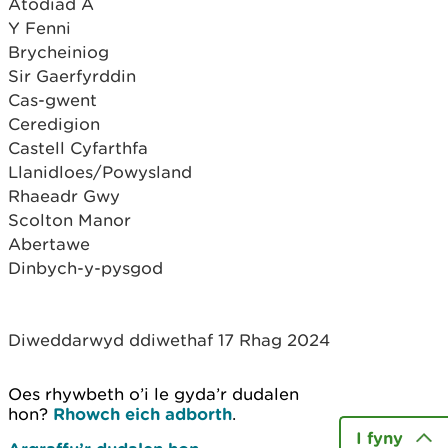
Atodiad A
Y Fenni
Brycheiniog
Sir Gaerfyrddin
Cas-gwent
Ceredigion
Castell Cyfarthfa
Llanidloes/Powysland
Rhaeadr Gwy
Scolton Manor
Abertawe
Dinbych-y-pysgod
Diweddarwyd ddiwethaf 17 Rhag 2024
Oes rhywbeth o’i le gyda’r dudalen
hon?
Rhowch eich adborth
.
I fyny