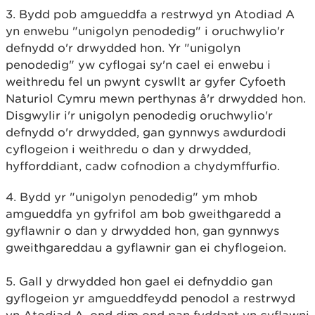
3. Bydd pob amgueddfa a restrwyd yn Atodiad A
yn enwebu "unigolyn penodedig" i oruchwylio'r
defnydd o'r drwydded hon. Yr "unigolyn
penodedig" yw cyflogai sy'n cael ei enwebu i
weithredu fel un pwynt cyswllt ar gyfer Cyfoeth
Naturiol Cymru mewn perthynas â'r drwydded hon.
Disgwylir i'r unigolyn penodedig oruchwylio'r
defnydd o'r drwydded, gan gynnwys awdurdodi
cyflogeion i weithredu o dan y drwydded,
hyfforddiant, cadw cofnodion a chydymffurfio.
4. Bydd yr "unigolyn penodedig" ym mhob
amgueddfa yn gyfrifol am bob gweithgaredd a
gyflawnir o dan y drwydded hon, gan gynnwys
gweithgareddau a gyflawnir gan ei chyflogeion.
5. Gall y drwydded hon gael ei defnyddio gan
gyflogeion yr amgueddfeydd penodol a restrwyd