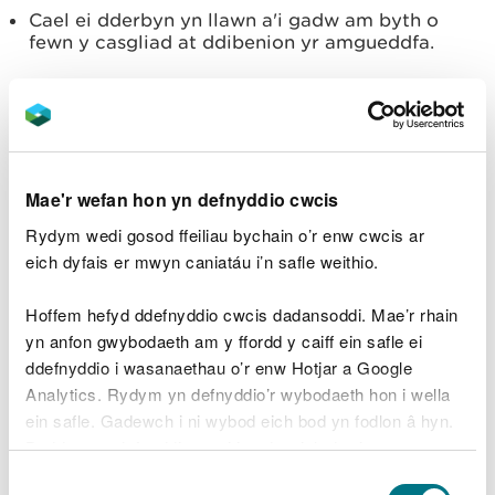
Cael ei dderbyn yn llawn a'i gadw am byth o
fewn y casgliad at ddibenion yr amgueddfa.
9. Rhaid cadw sbesimenau mewn lle sy'n eiddo i'r
amgueddfeydd hynny a restrwyd yn Atodiad A neu
mewn lle a feddiannir ganddynt, ond gellir eu rhoi
ar fenthyg dros dro i amgueddfeydd eraill neu
sefydliadau gwyddonol.
Mae'r wefan hon yn defnyddio cwcis
Rydym wedi gosod ffeiliau bychain o’r enw cwcis ar
10. Gall yr "unigolyn penodedig" roi'r hawl i un o
eich dyfais er mwyn caniatáu i’n safle weithio.
swyddogion Cyfoeth Naturiol Cymru, gydag
unrhyw bobl o'r fath y mae'n credu sydd eu hangen
Hoffem hefyd ddefnyddio cwcis dadansoddi. Mae’r rhain
at y diben, yn unol â dangos tystiolaeth o bwy
yn anfon gwybodaeth am y ffordd y caiff ein safle ei
ydynt yn ôl y galw, gael mynediad rhesymol at
ddefnyddio i wasanaethau o’r enw Hotjar a Google
gofnodion a sbesimenau a gasglwyd at ddibenion
Analytics. Rydym yn defnyddio’r wybodaeth hon i wella
pennu a yw amodau'r drwydded hon yn cael eu
ein safle. Gadewch i ni wybod eich bod yn fodlon â hyn.
dilyn neu wedi eu dilyn. Bydd y personél
Byddwn yn defnyddio cwci i gadw eich dewis.
awdurdodedig yn rhoi pob cymorth rhesymol i
Dewis
swyddog Cyfoeth Naturiol Cymru ac unrhyw un