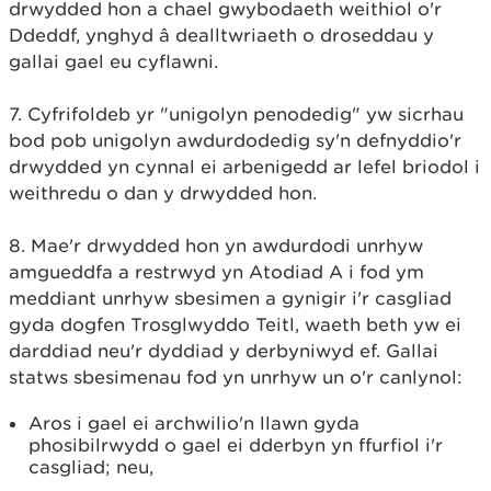
drwydded hon a chael gwybodaeth weithiol o'r
Ddeddf, ynghyd â dealltwriaeth o droseddau y
gallai gael eu cyflawni.
7. Cyfrifoldeb yr "unigolyn penodedig" yw sicrhau
bod pob unigolyn awdurdodedig sy'n defnyddio'r
drwydded yn cynnal ei arbenigedd ar lefel briodol i
weithredu o dan y drwydded hon.
8. Mae'r drwydded hon yn awdurdodi unrhyw
amgueddfa a restrwyd yn Atodiad A i fod ym
meddiant unrhyw sbesimen a gynigir i'r casgliad
gyda dogfen Trosglwyddo Teitl, waeth beth yw ei
darddiad neu'r dyddiad y derbyniwyd ef. Gallai
statws sbesimenau fod yn unrhyw un o'r canlynol:
Aros i gael ei archwilio'n llawn gyda
phosibilrwydd o gael ei dderbyn yn ffurfiol i'r
casgliad; neu,