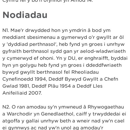
Cymru fel y bo'n ofynnol yn Amod 14.
Nodiadau
N1. Mae'r drwydded hon yn ymdrin â bod ym
meddiant sbesimenau a gymerwyd o'r gwyllt ar ôl
y 'dyddiad perthnasol', heb fynd yn groes i unrhyw
gyfraith berthnasol sydd gan yr aelod-wladwriaeth
y cymerwyd ef ohoni. Yn y DU, er enghraifft, byddai
hyn yn golygu heb fynd yn groes i ddeddfwriaeth
bywyd gwyllt berthnasol fel Rheoliadau
Cynefinoedd 1994, Deddf Bywyd Gwyllt a Chefn
Gwlad 1981, Deddf Plâu 1954 a Deddf Lles
Anifeiliaid 2007.
N2. O ran amodau sy'n ymwneud â Rhywogaethau
a Warchodir yn Genedlaethol, caiff y trwyddedai ei
atgoffa y gallai unrhyw beth a wneir nad yw'n cael
ei gynnwys ac nad yw'n unol ag amodau'r