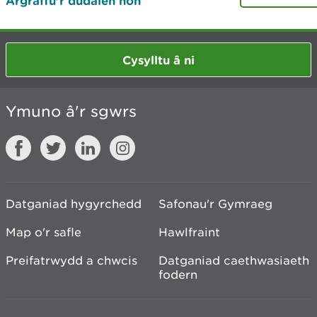
Argraffu’r dudalen hon
Cysylltu â ni
Ymuno â'r sgwrs
Datganiad hygyrchedd
Safonau'r Gymraeg
Map o'r safle
Hawlfraint
Preifatrwydd a chwcis
Datganiad caethwasiaeth
fodern