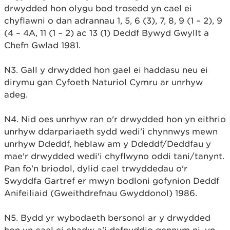
drwydded hon olygu bod trosedd yn cael ei
chyflawni o dan adrannau 1, 5, 6 (3), 7, 8, 9 (1 – 2), 9
(4 – 4A, 11 (1 – 2) ac 13 (1) Deddf Bywyd Gwyllt a
Chefn Gwlad 1981.
N3. Gall y drwydded hon gael ei haddasu neu ei
dirymu gan Cyfoeth Naturiol Cymru ar unrhyw
adeg.
N4. Nid oes unrhyw ran o'r drwydded hon yn eithrio
unrhyw ddarpariaeth sydd wedi'i chynnwys mewn
unrhyw Ddeddf, heblaw am y Ddeddf/Deddfau y
mae'r drwydded wedi'i chyflwyno oddi tani/tanynt.
Pan fo'n briodol, dylid cael trwyddedau o'r
Swyddfa Gartref er mwyn bodloni gofynion Deddf
Anifeiliaid (Gweithdrefnau Gwyddonol) 1986.
N5. Bydd yr wybodaeth bersonol ar y drwydded