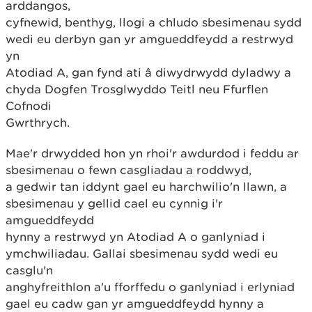
arddangos,
cyfnewid, benthyg, llogi a chludo sbesimenau sydd
wedi eu derbyn gan yr amgueddfeydd a restrwyd
yn
Atodiad A, gan fynd ati â diwydrwydd dyladwy a
chyda Dogfen Trosglwyddo Teitl neu Ffurflen
Cofnodi
Gwrthrych.
Mae'r drwydded hon yn rhoi'r awdurdod i feddu ar
sbesimenau o fewn casgliadau a roddwyd,
a gedwir tan iddynt gael eu harchwilio'n llawn, a
sbesimenau y gellid cael eu cynnig i'r
amgueddfeydd
hynny a restrwyd yn Atodiad A o ganlyniad i
ymchwiliadau. Gallai sbesimenau sydd wedi eu
casglu'n
anghyfreithlon a'u fforffedu o ganlyniad i erlyniad
gael eu cadw gan yr amgueddfeydd hynny a