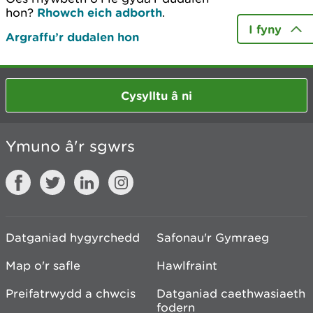
hon?
Rhowch eich adborth
.
I fyny
Argraffu’r dudalen hon
Cysylltu â ni
Ymuno â'r sgwrs
Datganiad hygyrchedd
Safonau'r Gymraeg
Map o'r safle
Hawlfraint
Preifatrwydd a chwcis
Datganiad caethwasiaeth
fodern