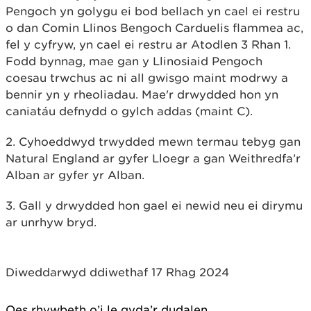
Pengoch yn golygu ei bod bellach yn cael ei restru
o dan Comin Llinos Bengoch Carduelis flammea ac,
fel y cyfryw, yn cael ei restru ar Atodlen 3 Rhan 1.
Fodd bynnag, mae gan y Llinosiaid Pengoch
coesau trwchus ac ni all gwisgo maint modrwy a
bennir yn y rheoliadau. Mae'r drwydded hon yn
caniatáu defnydd o gylch addas (maint C).
2. Cyhoeddwyd trwydded mewn termau tebyg gan
Natural England ar gyfer Lloegr a gan Weithredfa’r
Alban ar gyfer yr Alban.
3. Gall y drwydded hon gael ei newid neu ei dirymu
ar unrhyw bryd.​​​
Diweddarwyd ddiwethaf 17 Rhag 2024
Oes rhywbeth o’i le gyda’r dudalen