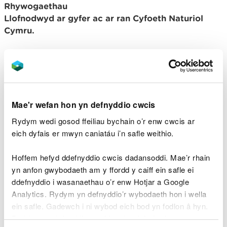
Rhywogaethau
Llofnodwyd ar gyfer ac ar ran Cyfoeth Naturiol
Cymru
.
Amodau
1. Rhaid i'r aderyn fod wedi'i fridio mewn
caethiwed. Rhaid peidio â thrin aderyn fel un sydd
Mae'r wefan hon yn defnyddio cwcis
wedi'i fridio mewn caethiwed oni bai bod ei rieni
mewn caethiwed cyfreithlon pan ddodwyd yr ŵy y
Rydym wedi gosod ffeiliau bychain o’r enw cwcis ar
deorodd ohono.
eich dyfais er mwyn caniatáu i’n safle weithio.
2. Rhaid i unrhyw aderyn a ddangosir neu a werthir
Hoffem hefyd ddefnyddio cwcis dadansoddi. Mae’r rhain
o dan y drwydded hon cael ei fodrwyo gyda
yn anfon gwybodaeth am y ffordd y caiff ein safle ei
modrwy metel caeedig sydd yn ddarllenedwy gyda
ddefnyddio i wasanaethau o’r enw Hotjar a Google
rhif unigol. Mae hwn yn gylch / band mewn cylch
Analytics. Rydym yn defnyddio’r wybodaeth hon i wella
parhaus (heb unrhyw egwyl, ymuno, neu unrhyw
ein safle. Gadewch i ni wybod eich bod yn fodlon â hyn.
arwyddion o ymyrryd ers gweithgynhyrchu), na
Byddwn yn defnyddio cwci i gadw eich dewis.