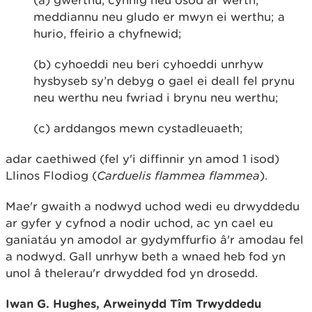
(a) gwerthu, cynnig neu osod ar werth,
meddiannu neu gludo er mwyn ei werthu; a
hurio, ffeirio a chyfnewid;
(b) cyhoeddi neu beri cyhoeddi unrhyw
hysbyseb sy’n debyg o gael ei deall fel prynu
neu werthu neu fwriad i brynu neu werthu;
(c) arddangos mewn cystadleuaeth;
adar caethiwed (fel y'i diffinnir yn amod 1 isod)
Llinos Flodiog (
Carduelis flammea flammea
).
Mae'r gwaith a nodwyd uchod wedi eu drwyddedu
ar gyfer y cyfnod a nodir uchod, ac yn cael eu
ganiatáu yn amodol ar gydymffurfio â'r amodau fel
a nodwyd. Gall unrhyw beth a wnaed heb fod yn
unol â thelerau'r drwydded fod yn drosedd.
Iwan G. Hughes,
Arweinydd
Tîm Trwyddedu