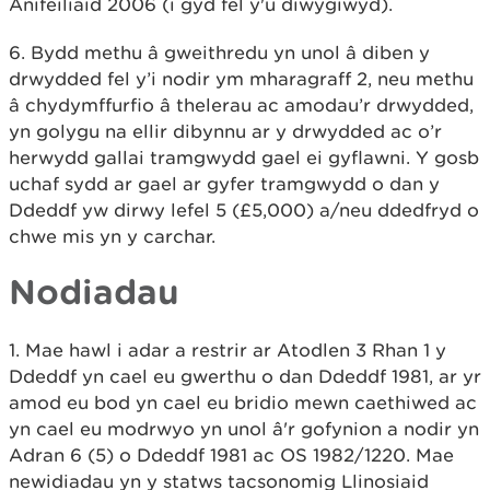
Anifeiliaid 2006 (i gyd fel y'u diwygiwyd).
6. Bydd methu â gweithredu yn unol â diben y
drwydded fel y’i nodir ym mharagraff 2, neu methu
â chydymffurfio â thelerau ac amodau’r drwydded,
yn golygu na ellir dibynnu ar y drwydded ac o’r
herwydd gallai tramgwydd gael ei gyflawni. Y gosb
uchaf sydd ar gael ar gyfer tramgwydd o dan y
Ddeddf yw dirwy lefel 5 (£5,000) a/neu ddedfryd o
chwe mis yn y carchar.
Nodiadau
​1. Mae hawl i adar a restrir ar Atodlen 3 Rhan 1 y
Ddeddf yn cael eu gwerthu o dan Ddeddf 1981, ar yr
amod eu bod yn cael eu bridio mewn caethiwed ac
yn cael eu modrwyo yn unol â'r gofynion a nodir yn
Adran 6 (5) o Ddeddf 1981 ac OS 1982/1220. Mae
newidiadau yn y statws tacsonomig Llinosiaid