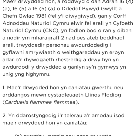
Mae’r drwydded hon, a roddwyd o dan Adran 16 (4)
(a), 16 (5) a 16 (5) (a) o Ddeddf Bywyd Gwyllt a
Chefn Gwlad 1981 (fel y'i diwygiwyd), gan y Corff
Adnoddau Naturiol Cymru elwir fel arall yn Cyfoeth
Naturiol Cymru (CNC), yn fodlon bod o ran y diben
a nodir ym mharagraff 2 nad oes ateb boddhaol
arall, trwyddedir personau awdurdodedig i
gyflawni amrywiaeth o weithgareddau yn erbyn
adar o'r rhywogaeth rhestredig a drwy hyn yn
awdurdodi y drwydded a ganlyn sy'n gymwys yn
unig yng Nghymru.
1. Mae’r drwydded hon yn caniatáu gwerthu neu
arddangos mewn cystadleuaeth Llinos Flodiog
(
Carduelis flammea flammea
).
2. Yn ddarostyngedig i'r telerau a'r amodau isod
mae'r drwydded hon yn caniatáu: