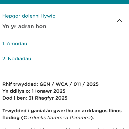
Hepgor dolenni llywio
Yn yr adran hon
Amodau
Nodiadau
Rhif trwydded: GEN / WCA / 011 / 2025
Yn ddilys o: 1 Ionawr 2025
Dod i ben: 31 Rhagfyr 2025
Trwydded i ganiatáu gwerthu ac arddangos llinos
flodiog (C
arduelis flammea flammea
).