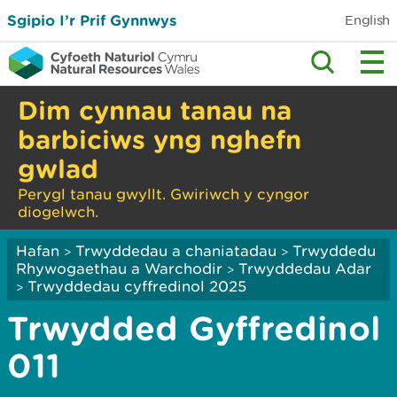
Sgipio I’r Prif Gynnwys
English
Dim cynnau tanau na
barbiciws yng nghefn
gwlad
Perygl tanau gwyllt. Gwiriwch y cyngor
diogelwch.
Hafan
Trwyddedau a chaniatadau
Trwyddedu
>
>
Rhywogaethau a Warchodir
Trwyddedau Adar
>
Trwyddedau cyffredinol 2025
>
Trwydded Gyffredinol
011