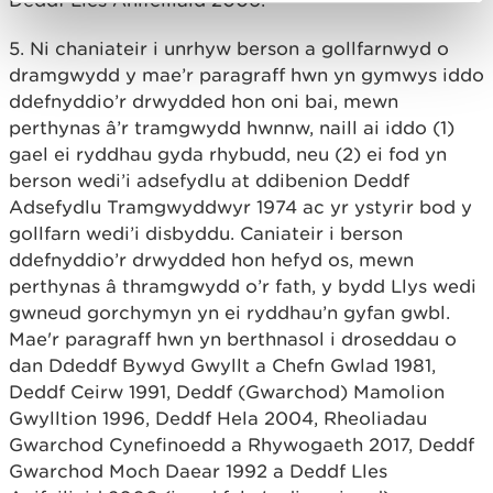
Deddf Lles Anifeiliaid 2006.
5. Ni chaniateir i unrhyw berson a gollfarnwyd o
dramgwydd y mae’r paragraff hwn yn gymwys iddo
ddefnyddio’r drwydded hon oni bai, mewn
perthynas â’r tramgwydd hwnnw, naill ai iddo (1)
gael ei ryddhau gyda rhybudd, neu (2) ei fod yn
berson wedi’i adsefydlu at ddibenion Deddf
Adsefydlu Tramgwyddwyr 1974 ac yr ystyrir bod y
gollfarn wedi’i disbyddu. Caniateir i berson
ddefnyddio’r drwydded hon hefyd os, mewn
perthynas â thramgwydd o’r fath, y bydd Llys wedi
gwneud gorchymyn yn ei ryddhau’n gyfan gwbl.
Mae'r paragraff hwn yn berthnasol i droseddau o
dan Ddeddf Bywyd Gwyllt a Chefn Gwlad 1981,
Deddf Ceirw 1991, Deddf (Gwarchod) Mamolion
Gwylltion 1996, Deddf Hela 2004, Rheoliadau
Gwarchod Cynefinoedd a Rhywogaeth 2017, Deddf
Gwarchod Moch Daear 1992 a Deddf Lles