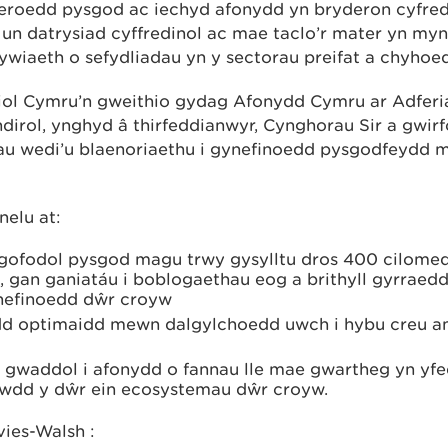
iferoedd pysgod ac iechyd afonydd yn bryderon cyfred
 un datrysiad cyffredinol ac mae taclo’r mater yn myn
iaeth o sefydliadau yn y sectorau preifat a chyhoe
iol Cymru’n gweithio gydag Afonydd Cymru ar Adfer
rol, ynghyd â thirfeddianwyr, Cynghorau Sir a gwirf
au wedi’u blaenoriaethu i gynefinoedd pysgodfeydd m
nelu at:
 gofodol pysgod magu trwy gysylltu dros 400 cilomed
 gan ganiatáu i boblogaethau eog a brithyll gyrraedd
ynefinoedd dŵr croyw
dd optimaidd mewn dalgylchoedd uwch i hybu creu a
gwaddol i afonydd o fannau lle mae gwartheg yn yfed
awdd y dŵr ein ecosystemau dŵr croyw.
vies-Walsh :