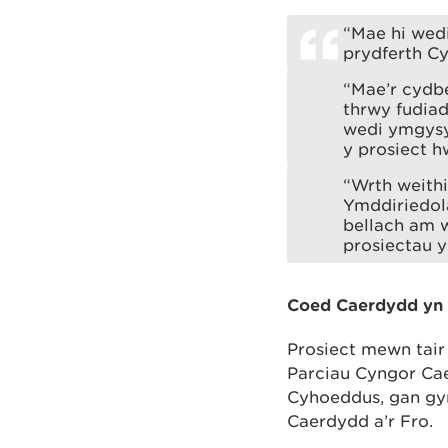
“Mae hi wed
prydferth Cy
“Mae’r cydb
thrwy fudia
wedi ymgysyl
y prosiect h
“Wrth weith
Ymddiriedol
bellach am w
prosiectau y
Coed Caerdydd yn 
Prosiect mewn tair
Parciau Cyngor Ca
Cyhoeddus, gan gy
Caerdydd a’r Fro.