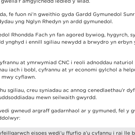
 gwella’r amgylchedd ledled y wlad.
 fe fuon ni’n gweithio gyda Gardd Gymunedol Sunrise 
ddydau yng Nglyn Rhedyn yn ardd gymunedol.
ol Rhondda Fach yn fan agored bywiog, hygyrch, sy
d ynghyd i ennill sgiliau newydd a brwydro yn erbyn
cyfrannu at ymrwymiad CNC i reoli adnoddau naturiol
u iach i bobl, cyfrannu at yr economi gylchol a help
 mwy cyflawn.
hu sgiliau, creu syniadau ac annog cenedlaethau’r dyf
fuddsoddiadau mewn seilwaith gwyrdd.
wedi gwneud argraff gadarnhaol ar y gymuned, fel y g
ddolwyr:
feillgarwch eisoes wedi’u ffurfio a’u cyfannu i rai lle