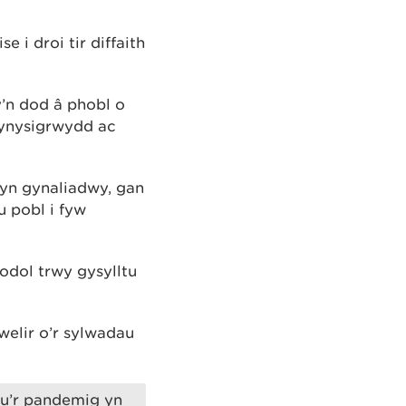
i droi tir diffaith
’n dod â phobl o
 ynysigrwydd ac
 yn gynaliadwy, gan
u pobl i fyw
odol trwy gysylltu
welir o’r sylwadau
 bu’r pandemig yn