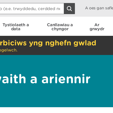
A oes gan saf
Tystiolaeth a
Canllawiau a
Ar
data
chyngor
grwydr
rbiciws yng nghefn gwlad
ogelwch.
ith a ariennir