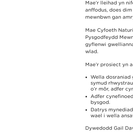
Mae’r lleihad yn n
anffodus, does dim
mewnbwn gan amryw
Mae Cyfoeth Natur
Pysgodfeydd Mewndi
gyflenwi gwelliann
wlad.
Mae’r prosiect yn a
Wella dosraniad
symud rhwystrau,
o’r môr, adfer c
Adfer cynefinoe
bysgod.
Datrys mynediad 
wael i wella ans
Dywedodd
Gail Da