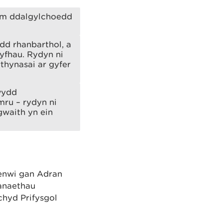
 am ddalgylchoedd
dd rhanbarthol, a
yfhau. Rydyn ni
thynasai ar gyfer
wydd
ru – rydyn ni
gwaith yn ein
lenwi gan Adran
anaethau
hyd Prifysgol