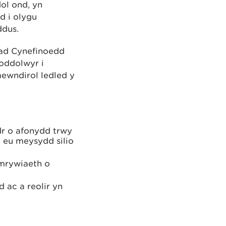
ol ond, yn
d i olygu
ddus.
iad Cynefinoedd
oddolwyr i
ewndirol ledled y
r o afonydd trwy
 eu meysydd silio
mrywiaeth o
 ac a reolir yn