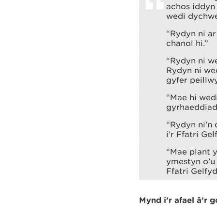
achos iddyn 
wedi dychwe
“Rydyn ni ar
chanol hi.”
“Rydyn ni w
Rydyn ni wed
gyfer peillwy
“Mae hi wedi
gyrhaeddiad
“Rydyn ni’n 
i’r Ffatri G
“Mae plant y
ymestyn o’u 
Ffatri Gelf
Mynd i’r afael â’