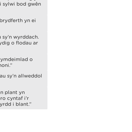
di sylwi bod gwên
brydferth yn ei
 sy’n wyrddach.
ydig o flodau ar
u ymdeimlad o
oni.”
au sy’n allweddol
n plant yn
o cyntaf i’r
dd i blant.”