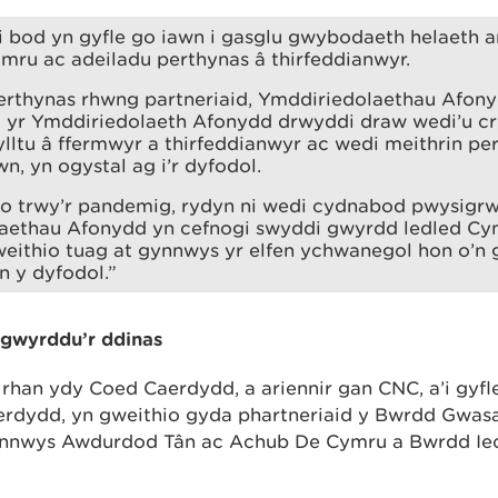
i bod yn gyfle go iawn i gasglu gwybodaeth helaeth
mru ac adeiladu perthynas â thirfeddianwyr.
erthynas rhwng partneriaid, Ymddiriedolaethau Afony
d yr Ymddiriedolaeth Afonydd drwyddi draw wedi’u cr
ltu â ffermwyr a thirfeddianwyr ac wedi meithrin per
wn, yn ogystal ag i’r dyfodol.
io trwy’r pandemig, rydyn ni wedi cydnabod pwysigr
aethau Afonydd yn cefnogi swyddi gwyrdd ledled Cym
eithio tuag at gynnwys yr elfen ychwanegol hon o’n 
n y dyfodol.”
gwyrddu’r ddinas
 rhan ydy Coed Caerdydd, a ariennir gan CNC, a’i gyf
erdydd, yn gweithio gyda phartneriaid y Bwrdd Gwas
nnwys Awdurdod Tân ac Achub De Cymru a Bwrdd Iec