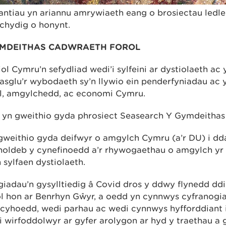
antiau yn ariannu amrywiaeth eang o brosiectau led
chydig o honynt.
YMDEITHAS CADWRAETH FOROL
l Cymru’n sefydliad wedi’i sylfeini ar dystiolaeth ac 
gasglu’r wybodaeth sy’n llywio ein penderfyniadau ac 
bl, amgylchedd, ac economi Cymru.
yn gweithio gyda phrosiect Seasearch Y Gymdeithas
gweithio gyda deifwyr o amgylch Cymru (a’r DU) i d
oldeb y cynefinoedd a’r rhywogaethau o amgylch yr a
 sylfaen dystiolaeth.
giadau’n gysylltiedig â Covid dros y ddwy flynedd ddi
l hon ar Benrhyn Gŵyr, a oedd yn cynnwys cyfranogi
cyhoedd, wedi parhau ac wedi cynnwys hyfforddiant i
i wirfoddolwyr ar gyfer arolygon ar hyd y traethau a 