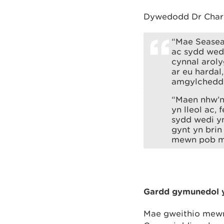
Dywedodd Dr Charl
“Mae Seasea
ac sydd wed
cynnal aroly
ar eu hardal
amgylchedd
“Maen nhw’n
yn lleol ac,
sydd wedi y
gynt yn brin
mewn pob ma
Gardd gymunedol y
Mae gweithio mewn 