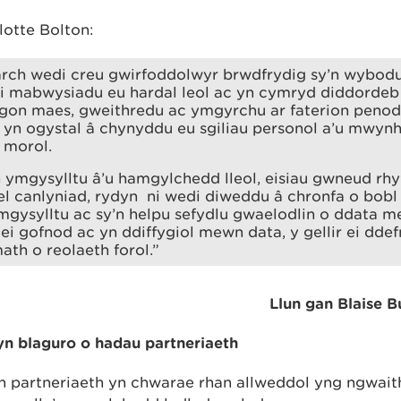
otte Bolton:
rch wedi creu gwirfoddolwyr brwdfrydig sy’n wybodu
i mabwysiadu eu hardal leol ac yn cymryd diddordeb
gon maes, gweithredu ac ymgyrchu ar faterion penodol
, yn ogystal â chynyddu eu sgiliau personol a’u mwynh
 morol.
 ymgysylltu â’u hamgylchedd lleol, eisiau gwneud rh
 fel canlyniad, rydyn ni wedi diweddu â chronfa o bob
mgysylltu ac sy’n helpu sefydlu gwaelodlin o ddata m
 ei gofnod ac yn ddiffygiol mewn data, y gellir ei dde
th o reolaeth forol.”
Llun gan Blaise B
n blaguro o hadau partneriaeth
partneriaeth yn chwarae rhan allweddol yng ngwaith