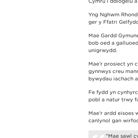
Cymru i ddiogelu a
Yng Nghwm Rhondda,
ger y Ffatri Gelfy
Mae Gardd Gymuned
bob oed a galluoed
unigrwydd.
Mae’r prosiect yn 
gynnwys creu manna
bywydau iachach a
Fe fydd yn cynhyrc
pobl a natur trwy 
Mae’r ardd eisoes 
canlynol gan wirfo
“Mae sawl cy