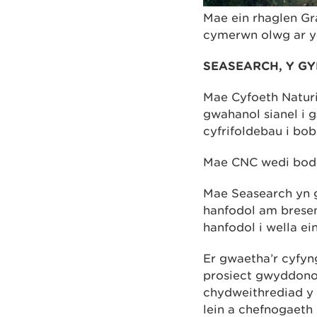
Mae ein rhaglen Gr
cymerwn olwg ar y
SEASEARCH, Y G
Mae Cyfoeth Naturio
gwahanol sianel i 
cyfrifoldebau i bo
Mae CNC wedi bod 
Mae Seasearch yn 
hanfodol am bresen
hanfodol i wella ein
Er gwaetha’r cyfyn
prosiect gwyddono
chydweithrediad y 
lein a chefnogaeth 