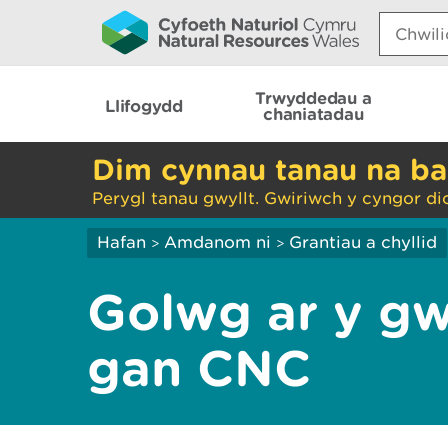
Search:
Trwyddedau a
Llifogydd
chaniatadau
Dim cynnau tanau na ba
Perygl tanau gwyllt. Gwiriwch y cyngor di
Hafan
Amdanom ni
Grantiau a chyllid
>
>
Golwg ar y gwa
gan CNC