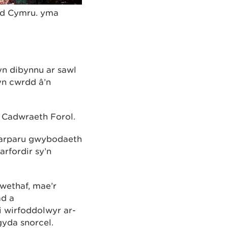
led Cymru. yma
yn dibynnu ar sawl
yn cwrdd â’n
 Cadwraeth Forol.
darparu gwybodaeth
rfordir sy’n
wethaf, mae’r
ad a
 wirfoddolwyr ar-
gyda snorcel.