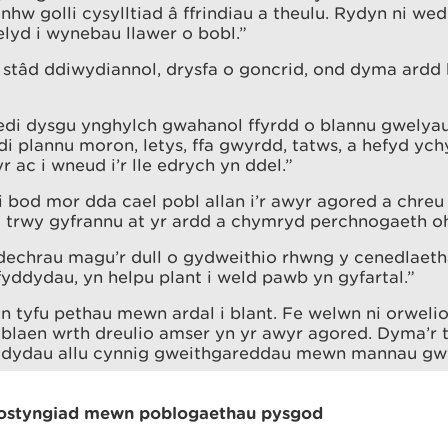
nhw golli cysylltiad â ffrindiau a theulu. Rydyn ni we
lyd i wynebau llawer o bobl.”
 stâd ddiwydiannol, drysfa o goncrid, ond dyma ardd 
edi dysgu ynghylch gwahanol ffyrdd o blannu gwelyau
i plannu moron, letys, ffa gwyrdd, tatws, a hefyd ych
r ac i wneud i’r lle edrych yn ddel.”
 bod mor dda cael pobl allan i’r awyr agored a chre
 trwy gyfrannu at yr ardd a chymryd perchnogaeth oh
dechrau magu’r dull o gydweithio rhwng y cenedlaeth
elfyddydau, yn helpu plant i weld pawb yn gyfartal.”
n tyfu pethau mewn ardal i blant. Fe welwn ni orwelio
blaen wrth dreulio amser yn yr awyr agored. Dyma’r tr
yddydau allu cynnig gweithgareddau mewn mannau gwyr
r gostyngiad mewn poblogaethau pysgod