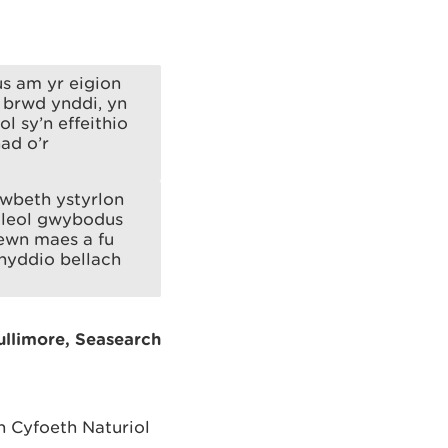
s am yr eigion
 brwd ynddi, yn
 sy’n effeithio
ad o’r
ywbeth ystyrlon
l leol gwybodus
ewn maes a fu
fnyddio bellach
ullimore, Seasearch
 Cyfoeth Naturiol