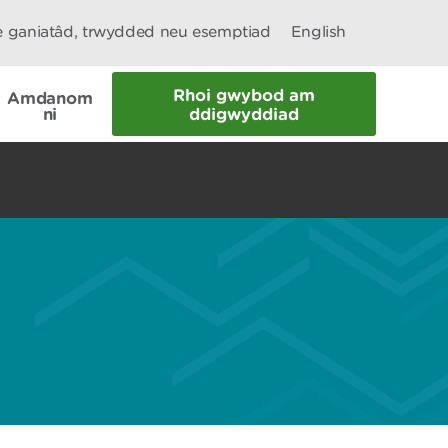
le ganiatâd, trwydded neu esemptiad
English
Rhoi gwybod am
Amdanom
ni
ddigwyddiad