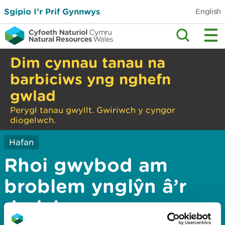
Sgipio I’r Prif Gynnwys
English
Dim cynnau tanau na
barbiciws yng nghefn
gwlad
Perygl tanau gwyllt. Gwiriwch y cyngor
diogelwch.
Hafan
Rhoi gwybod am
broblem ynglŷn â’r
dudalen