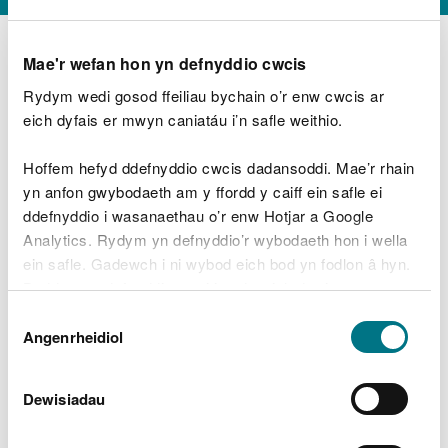
Mae'r wefan hon yn defnyddio cwcis
Rydym wedi gosod ffeiliau bychain o’r enw cwcis ar
D
y
eich dyfais er mwyn caniatáu i’n safle weithio.
Beth oeddech chi’n wneud?
w
e
Hoffem hefyd ddefnyddio cwcis dadansoddi. Mae’r rhain
d
yn anfon gwybodaeth am y ffordd y caiff ein safle ei
w
Peidiwch â chynnwys gwybodaeth bersonol neu
ddefnyddio i wasanaethau o’r enw Hotjar a Google
c
ariannol
h
Analytics. Rydym yn defnyddio’r wybodaeth hon i wella
w
ein safle. Gadewch i ni wybod eich bod yn fodlon â hyn.
r
Byddwn yn defnyddio cwci i gadw eich dewis.
t
Beth oedd yn mynd o’i le?
Dewis
h
Gellir
darllen mwy am ein cwcis
cyn i chi ddewis.
Angenrheidiol
y
Caniatâd
m
a
m
Dewisiadau
e
i