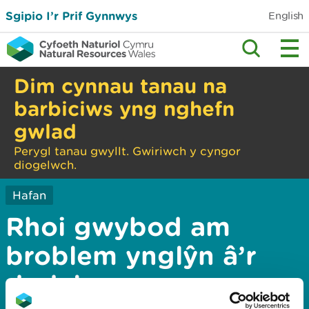
Sgipio I’r Prif Gynnwys
English
Dim cynnau tanau na
barbiciws yng nghefn
gwlad
Perygl tanau gwyllt. Gwiriwch y cyngor
diogelwch.
Hafan
Rhoi gwybod am
broblem ynglŷn â’r
dudalen