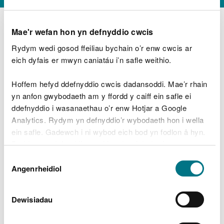
Mae'r wefan hon yn defnyddio cwcis
Rydym wedi gosod ffeiliau bychain o’r enw cwcis ar
D
y
eich dyfais er mwyn caniatáu i’n safle weithio.
Beth oeddech chi’n wneud?
w
e
Hoffem hefyd ddefnyddio cwcis dadansoddi. Mae’r rhain
d
yn anfon gwybodaeth am y ffordd y caiff ein safle ei
w
Peidiwch â chynnwys gwybodaeth bersonol neu
ddefnyddio i wasanaethau o’r enw Hotjar a Google
c
ariannol
h
Analytics. Rydym yn defnyddio’r wybodaeth hon i wella
w
ein safle. Gadewch i ni wybod eich bod yn fodlon â hyn.
r
Byddwn yn defnyddio cwci i gadw eich dewis.
t
Beth oedd yn mynd o’i le?
Dewis
h
Gellir
darllen mwy am ein cwcis
cyn i chi ddewis.
Angenrheidiol
y
Caniatâd
m
a
m
Dewisiadau
e
i