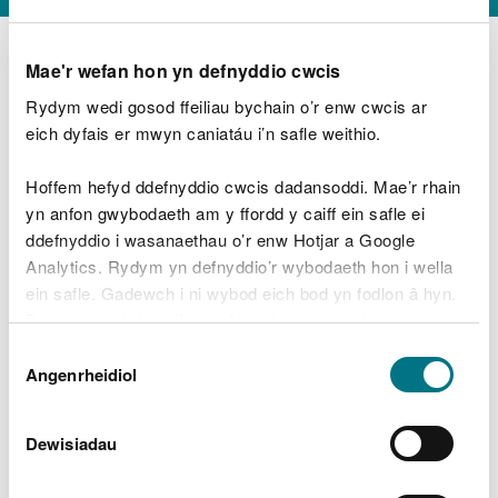
Mae'r wefan hon yn defnyddio cwcis
Rydym wedi gosod ffeiliau bychain o’r enw cwcis ar
D
y
eich dyfais er mwyn caniatáu i’n safle weithio.
Beth oeddech chi’n wneud?
w
e
Hoffem hefyd ddefnyddio cwcis dadansoddi. Mae’r rhain
d
yn anfon gwybodaeth am y ffordd y caiff ein safle ei
w
Peidiwch â chynnwys gwybodaeth bersonol neu
ddefnyddio i wasanaethau o’r enw Hotjar a Google
c
ariannol
h
Analytics. Rydym yn defnyddio’r wybodaeth hon i wella
w
ein safle. Gadewch i ni wybod eich bod yn fodlon â hyn.
r
Byddwn yn defnyddio cwci i gadw eich dewis.
t
Beth oedd yn mynd o’i le?
Dewis
h
Gellir
darllen mwy am ein cwcis
cyn i chi ddewis.
Angenrheidiol
y
Caniatâd
m
a
m
Dewisiadau
e
i