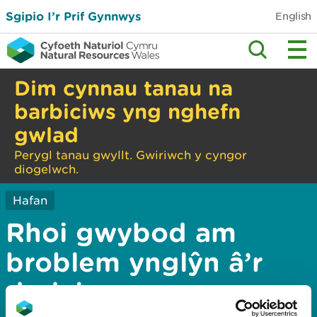
Sgipio I’r Prif Gynnwys
English
Dim cynnau tanau na
barbiciws yng nghefn
gwlad
Perygl tanau gwyllt. Gwiriwch y cyngor
diogelwch.
Hafan
Rhoi gwybod am
broblem ynglŷn â’r
dudalen