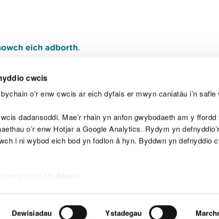
owch eich adborth
.
nyddio cwcis
bychain o’r enw cwcis ar eich dyfais er mwyn caniatáu i’n safle 
Y
wcis dadansoddi. Mae’r rhain yn anfon gwybodaeth am y ffordd y
anaethau o’r enw Hotjar a Google Analytics. Rydym yn defnyddio
ewch i ni wybod eich bod yn fodlon â hyn. Byddwn yn defnyddio 
aeg
Map o'r safle
Hawlfraint
Preifatrwydd a 
 cwcis
cyn i chi ddewis.
Dewisiadau
Ystadegau
March