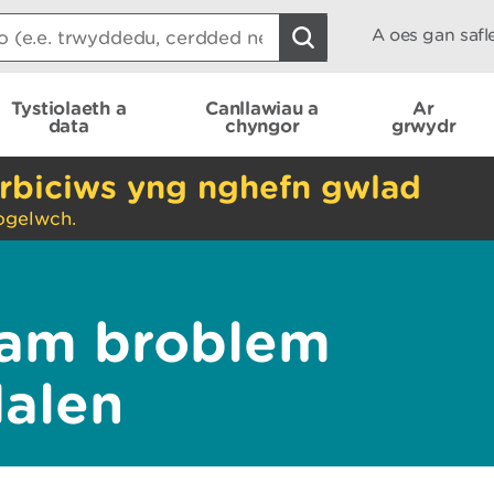
A oes gan saf
Tystiolaeth a
Canllawiau a
Ar
data
chyngor
grwydr
rbiciws yng nghefn gwlad
ogelwch.
am broblem
dalen