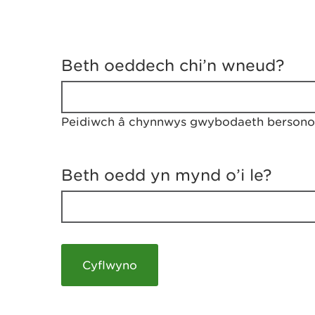
D
y
Beth oeddech chi’n wneud?
w
e
d
w
Peidiwch â chynnwys gwybodaeth bersonol
c
h
w
r
Beth oedd yn mynd o’i le?
t
h
y
m
a
m
e
i
c
h