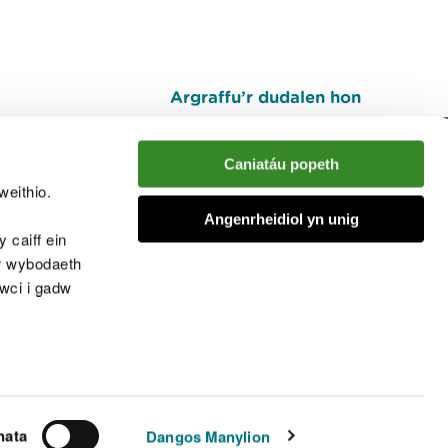
Argraffu’r dudalen hon
I fyny
Caniatáu popeth
weithio.
muno â'r sgwrs
Angenrheidiol yn unig
 caiff ein
’r wybodaeth
cwci i gadw
chwcis
nata
Dangos Manylion
© Cyfoeth Naturiol Cymru