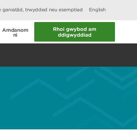
le ganiatâd, trwydded neu esemptiad
English
Rhoi gwybod am
Amdanom
ni
ddigwyddiad