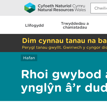
Search:
Trwyddedau a
Llifogydd
chaniatadau
Dim cynnau tanau na ba
Perygl tanau gwyllt. Gwiriwch y cyngor di
Hafan
Rhoi gwybod 
ynglŷn â’r du