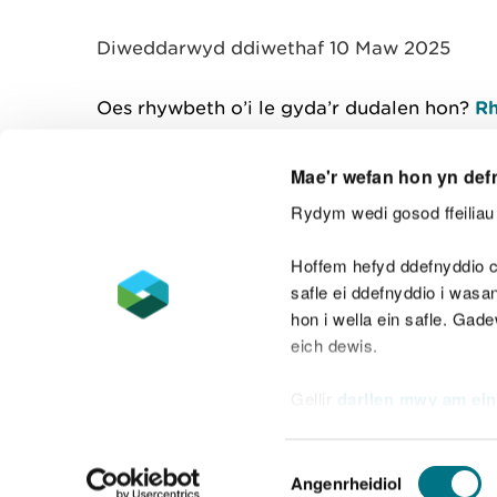
y
m
Diweddarwyd ddiwethaf 10 Maw 2025
w
e
l
Oes rhywbeth o’i le gyda’r dudalen hon?
Rh
i
a
d
Mae'r wefan hon yn def
Rydym wedi gosod ffeiliau 
Cysylltu â ni
Hoffem hefyd ddefnyddio c
safle ei ddefnyddio i was
hon i wella ein safle. Gad
eich dewis.
Datganiad hygyrchedd
Safonau'r Gymr
Gellir
darllen mwy am ein
Datganiad caethwasiaeth fodern
Dewis
Angenrheidiol
Caniatâd