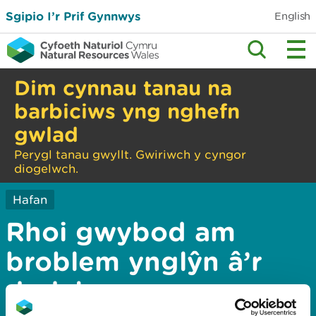
Sgipio I’r Prif Gynnwys
English
Dim cynnau tanau na
barbiciws yng nghefn
gwlad
Perygl tanau gwyllt. Gwiriwch y cyngor
diogelwch.
Hafan
Rhoi gwybod am
broblem ynglŷn â’r
dudalen