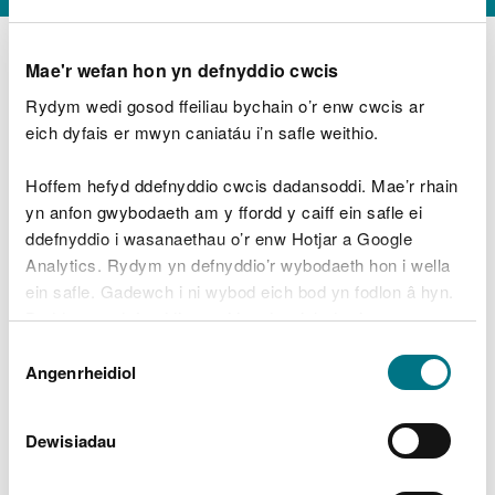
Mae'r wefan hon yn defnyddio cwcis
Rydym wedi gosod ffeiliau bychain o’r enw cwcis ar
D
y
eich dyfais er mwyn caniatáu i’n safle weithio.
Beth oeddech chi’n wneud?
w
e
Hoffem hefyd ddefnyddio cwcis dadansoddi. Mae’r rhain
d
yn anfon gwybodaeth am y ffordd y caiff ein safle ei
w
Peidiwch â chynnwys gwybodaeth bersonol neu
ddefnyddio i wasanaethau o’r enw Hotjar a Google
c
ariannol
h
Analytics. Rydym yn defnyddio’r wybodaeth hon i wella
w
ein safle. Gadewch i ni wybod eich bod yn fodlon â hyn.
r
Byddwn yn defnyddio cwci i gadw eich dewis.
t
Beth oedd yn mynd o’i le?
Dewis
h
Gellir
darllen mwy am ein cwcis
cyn i chi ddewis.
Angenrheidiol
y
Caniatâd
m
a
m
Dewisiadau
e
i